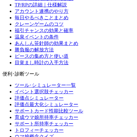
TP/RPの詳細｜仕様解説
アカウント連携のやり方
毎日やるべきことまとめ
クレーンゲームのコツ
福引チャンスの効果と確率
温泉イベントの条件
あんしん笹針師の効果まとめ
勝負服の解放方法
ピースの集め方と使い道
目覚まし時計の入手方法
便利･診断ツール
ツール･シミュレーター一覧
イベント選択肢チェッカー
評価点シミュレーター
評価点最大化シミュレーター
サポートカード性能比較ツール
育成ウマ娘所持率チェッカー
サポート所持率チェッカー
トロフィーチェッカー
ウマ娘概念クイズ