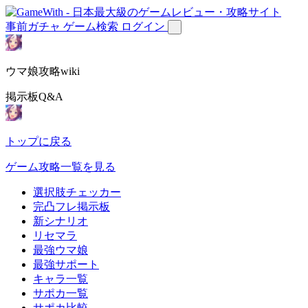
事前ガチャ
ゲーム検索
ログイン
ウマ娘攻略wiki
掲示板Q&A
トップに戻る
ゲーム攻略一覧を見る
選択肢チェッカー
完凸フレ掲示板
新シナリオ
リセマラ
最強ウマ娘
最強サポート
キャラ一覧
サポカ一覧
サポカ比較