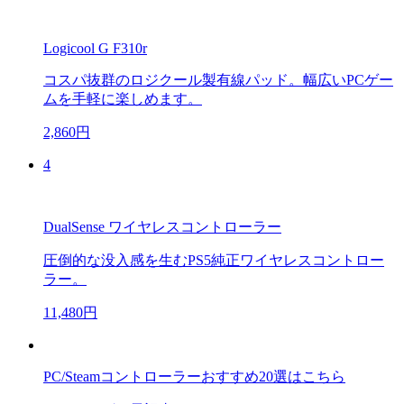
Logicool G F310r
コスパ抜群のロジクール製有線パッド。幅広いPCゲー
ムを手軽に楽しめます。
2,860円
4
DualSense ワイヤレスコントローラー
圧倒的な没入感を生むPS5純正ワイヤレスコントロー
ラー。
11,480円
PC/Steamコントローラーおすすめ20選はこちら