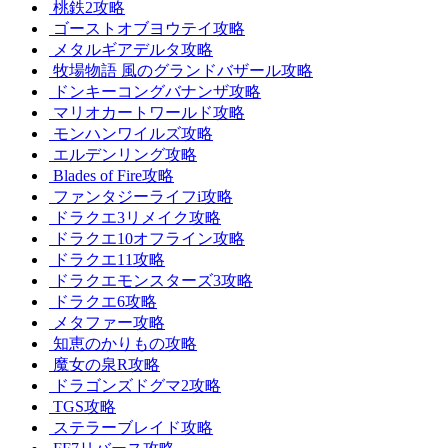
桃鉄2攻略
ゴーストオブヨウテイ攻略
メタルギアデルタ攻略
牧場物語 風のグランドバザール攻略
ドンキーコングバナンザ攻略
マリオカートワールド攻略
モンハンワイルズ攻略
エルデンリング攻略
Blades of Fire攻略
ファンタジーライフi攻略
ドラクエ3リメイク攻略
ドラクエ10オフライン攻略
ドラクエ11攻略
ドラクエモンスターズ3攻略
ドラクエ6攻略
メタファー攻略
知恵のかりもの攻略
魔女の泉R攻略
ドラゴンズドグマ2攻略
TGS攻略
ステラーブレイド攻略