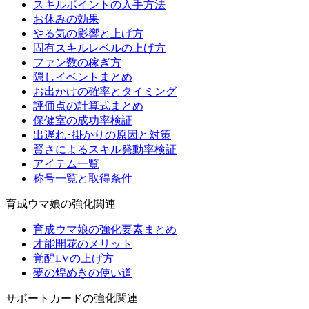
スキルポイントの入手方法
お休みの効果
やる気の影響と上げ方
固有スキルレベルの上げ方
ファン数の稼ぎ方
隠しイベントまとめ
お出かけの確率とタイミング
評価点の計算式まとめ
保健室の成功率検証
出遅れ･掛かりの原因と対策
賢さによるスキル発動率検証
アイテム一覧
称号一覧と取得条件
育成ウマ娘の強化関連
育成ウマ娘の強化要素まとめ
才能開花のメリット
覚醒LVの上げ方
夢の煌めきの使い道
サポートカードの強化関連