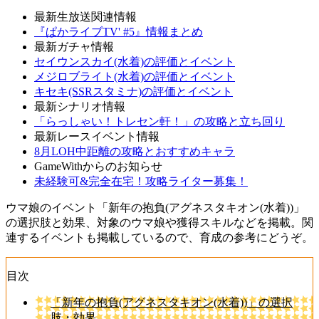
最新生放送関連情報
『ぱかライブTV' #5』情報まとめ
最新ガチャ情報
セイウンスカイ(水着)の評価とイベント
メジロブライト(水着)の評価とイベント
キセキ(SSRスタミナ)の評価とイベント
最新シナリオ情報
「らっしゃい！トレセン軒！」の攻略と立ち回り
最新レースイベント情報
8月LOH中距離の攻略とおすすめキャラ
GameWithからのお知らせ
未経験可&完全在宅！攻略ライター募集！
ウマ娘のイベント「新年の抱負(アグネスタキオン(水着))」
の選択肢と効果、対象のウマ娘や獲得スキルなどを掲載。関
連するイベントも掲載しているので、育成の参考にどうぞ。
目次
「新年の抱負(アグネスタキオン(水着))」の選択
肢・効果