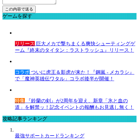
ゲームを探す
リリース
巨大メカで撃ちまくる爽快シューティングゲ
ーム『終末のタイタン：ラストラッシュ』リリース！
コラボ
ついに虎王＆影虎が来た！『鋼嵐 - メカラシ』
で「魔神英雄伝ワタル」コラボ後半が開催！
特集
『鈴蘭の剣』が2周年を迎え、新章「氷と血の
道」を解禁ッ！記念イベントの報酬もお見逃し無く！
攻略記事ランキング
最強サポートカードランキング