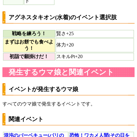
ト
アグネスタキオン(水着)のイベント選択肢
戦略を練ろう！
賢さ+25
まずはお餅でも食べよ
体力+20
う！
初詣で願掛けだ！
スキルPt+20
発生するウマ娘と関連イベント
イベントが発生するウマ娘
すべてのウマ娘で発生するイベントです。
関連イベント
混沌のバーベキュー(パリの
恐怖！ワカメ人間(その日を