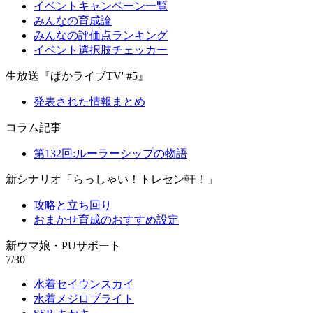
イベントキャンペーン一覧
みんなの育成論
みんなの評価点ランキング
イベント選択肢チェッカー
生放送『ぱかライブTV' #5』
発表された情報まとめ
コラム記事
第132回:ルーラーシップの物語
新シナリオ「らっしゃい！トレセン軒！」
攻略と立ち回り
おまかせ育成のおすすめ設定
新ウマ娘・PUサポート
7/30
水着セイウンスカイ
水着メジロブライト