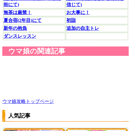
街にて)
信じて)
無茶は厳禁！
お大事に！
夏合宿(2年目)にて
初詣
新年の抱負
追加の自主トレ
ダンスレッスン
ウマ娘の関連記事
ウマ娘攻略トップページ
人気記事