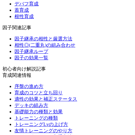
デバフ育成
蓋育成
根性育成
因子関連記事
因子継承の相性と厳選方法
相性◎(二重丸)の組み合わせ
因子継承ループ
因子の効果一覧
初心者向け解説記事
育成関連情報
序盤の進め方
育成のコツと立ち回り
適性の効果と補正ステータス
デッキの組み方
基礎能力の種類と効果
トレーニングの種類
トレーニングLvの上げ方
友情トレーニングのやり方