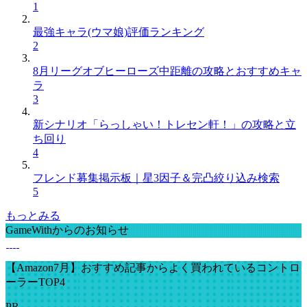
1
最強キャラ(ウマ娘)評価ランキング
2
8月リーグオブヒーローズ中距離の攻略とおすすめキャ
ラ
3
新シナリオ「らっしゃい！トレセン軒！」の攻略と立
ち回り
4
フレンド募集掲示板｜星3因子＆完凸絞り込み検索
5
もっとみる
GameWithからのお知らせ
【Amazon7月】おすすめ記事からよく買われているコントロ
ーラーTOP4
PR