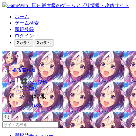
ホーム
ゲーム検索
新規登録
ログイン
2カラム
3カラム
ウマ娘攻略wiki
他の攻略
Twitter
掲示板
Q&A
選択肢チェッカー