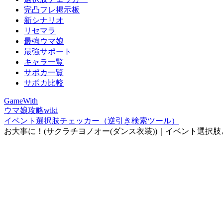
完凸フレ掲示板
新シナリオ
リセマラ
最強ウマ娘
最強サポート
キャラ一覧
サポカ一覧
サポカ比較
GameWith
ウマ娘攻略wiki
イベント選択肢チェッカー（逆引き検索ツール）
お大事に！(サクラチヨノオー(ダンス衣装))｜イベント選択肢