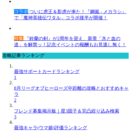
コラボ
ついに虎王＆影虎が来た！『鋼嵐 - メカラシ』
で「魔神英雄伝ワタル」コラボ後半が開催！
特集
『鈴蘭の剣』が2周年を迎え、新章「氷と血の
道」を解禁ッ！記念イベントの報酬もお見逃し無く！
攻略記事ランキング
最強サポートカードランキング
1
8月リーグオブヒーローズ中距離の攻略とおすすめキャ
ラ
2
フレンド募集掲示板｜星3因子＆完凸絞り込み検索
3
最強キャラ(ウマ娘)評価ランキング