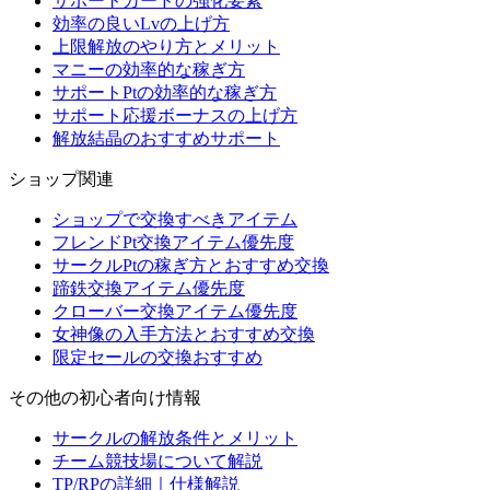
サポートカードの強化要素
効率の良いLvの上げ方
上限解放のやり方とメリット
マニーの効率的な稼ぎ方
サポートPtの効率的な稼ぎ方
サポート応援ボーナスの上げ方
解放結晶のおすすめサポート
ショップ関連
ショップで交換すべきアイテム
フレンドPt交換アイテム優先度
サークルPtの稼ぎ方とおすすめ交換
蹄鉄交換アイテム優先度
クローバー交換アイテム優先度
女神像の入手方法とおすすめ交換
限定セールの交換おすすめ
その他の初心者向け情報
サークルの解放条件とメリット
チーム競技場について解説
TP/RPの詳細｜仕様解説