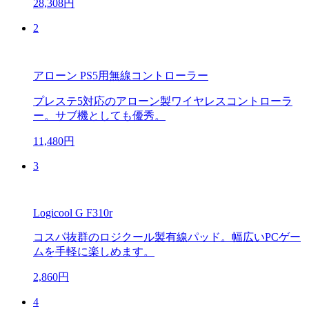
28,308円
2
アローン PS5用無線コントローラー
プレステ5対応のアローン製ワイヤレスコントローラ
ー。サブ機としても優秀。
11,480円
3
Logicool G F310r
コスパ抜群のロジクール製有線パッド。幅広いPCゲー
ムを手軽に楽しめます。
2,860円
4