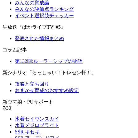
みんなの育成論
みんなの評価点ランキング
イベント選択肢チェッカー
生放送『ぱかライブTV' #5』
発表された情報まとめ
コラム記事
第132回:ルーラーシップの物語
新シナリオ「らっしゃい！トレセン軒！」
攻略と立ち回り
おまかせ育成のおすすめ設定
新ウマ娘・PUサポート
7/30
水着セイウンスカイ
水着メジロブライト
SSR キセキ