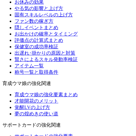
お休みの効果
やる気の影響と上げ方
固有スキルレベルの上げ方
ファン数の稼ぎ方
隠しイベントまとめ
お出かけの確率とタイミング
評価点の計算式まとめ
保健室の成功率検証
出遅れ･掛かりの原因と対策
賢さによるスキル発動率検証
アイテム一覧
称号一覧と取得条件
育成ウマ娘の強化関連
育成ウマ娘の強化要素まとめ
才能開花のメリット
覚醒LVの上げ方
夢の煌めきの使い道
サポートカードの強化関連