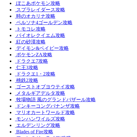
ぽこあポケモン攻略
スプラレイダース攻略
時のオカリナ攻略
ペルソナ4ゴールデン攻略
トモコレ攻略
バイオレクイエム攻略
紅の砂漠攻略
デイモン&ベイビー攻略
ポケモンZA攻略
ドラクエ7攻略
仁王3攻略
ドラクエ1・2攻略
桃鉄2攻略
ゴーストオブヨウテイ攻略
メタルギアデルタ攻略
牧場物語 風のグランドバザール攻略
ドンキーコングバナンザ攻略
マリオカートワールド攻略
モンハンワイルズ攻略
エルデンリング攻略
Blades of Fire攻略