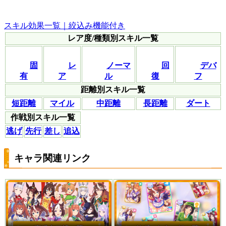
スキル効果一覧｜絞込み機能付き
レア度/種類別スキル一覧
固
レ
ノーマ
回
デバ
有
ア
ル
復
フ
距離別スキル一覧
短距離
マイル
中距離
長距離
ダート
作戦別スキル一覧
逃げ
先行
差し
追込
キャラ関連リンク