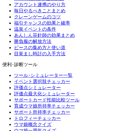
アカウント連携のやり方
毎日やるべきことまとめ
クレーンゲームのコツ
福引チャンスの効果と確率
温泉イベントの条件
あんしん笹針師の効果まとめ
勝負服の解放方法
ピースの集め方と使い道
目覚まし時計の入手方法
便利･診断ツール
ツール･シミュレーター一覧
イベント選択肢チェッカー
評価点シミュレーター
評価点最大化シミュレーター
サポートカード性能比較ツール
育成ウマ娘所持率チェッカー
サポート所持率チェッカー
トロフィーチェッカー
ウマ娘概念クイズ
ウマ娘一周年クイズ