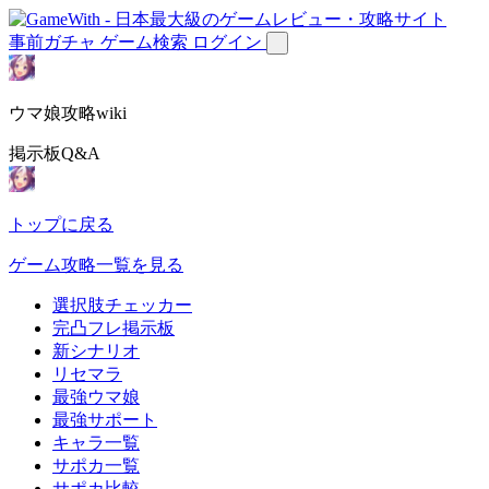
事前ガチャ
ゲーム検索
ログイン
ウマ娘攻略wiki
掲示板Q&A
トップに戻る
ゲーム攻略一覧を見る
選択肢チェッカー
完凸フレ掲示板
新シナリオ
リセマラ
最強ウマ娘
最強サポート
キャラ一覧
サポカ一覧
サポカ比較