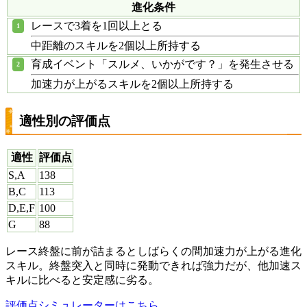
進化条件
レースで3着を1回以上とる
中距離のスキルを2個以上所持する
育成イベント「スルメ、いかがです？」を発生させる
加速力が上がるスキルを2個以上所持する
適性別の評価点
適性
評価点
S,A
138
B,C
113
D,E,F
100
G
88
レース終盤に前が詰まるとしばらくの間加速力が上がる進化
スキル。終盤突入と同時に発動できれば強力だが、他加速ス
キルに比べると安定感に劣る。
評価点シミュレーターはこちら