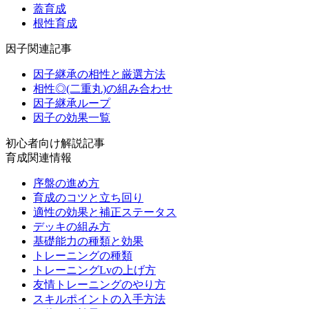
蓋育成
根性育成
因子関連記事
因子継承の相性と厳選方法
相性◎(二重丸)の組み合わせ
因子継承ループ
因子の効果一覧
初心者向け解説記事
育成関連情報
序盤の進め方
育成のコツと立ち回り
適性の効果と補正ステータス
デッキの組み方
基礎能力の種類と効果
トレーニングの種類
トレーニングLvの上げ方
友情トレーニングのやり方
スキルポイントの入手方法