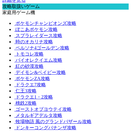
詳細を見る
攻略取扱いゲーム
家庭用ゲーム機
ポケモンチャンピオンズ攻略
ぽこあポケモン攻略
スプラレイダース攻略
時のオカリナ攻略
ペルソナ4ゴールデン攻略
トモコレ攻略
バイオレクイエム攻略
紅の砂漠攻略
デイモン&ベイビー攻略
ポケモンZA攻略
ドラクエ7攻略
仁王3攻略
ドラクエ1・2攻略
桃鉄2攻略
ゴーストオブヨウテイ攻略
メタルギアデルタ攻略
牧場物語 風のグランドバザール攻略
ドンキーコングバナンザ攻略