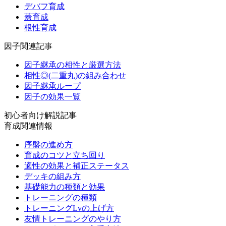
デバフ育成
蓋育成
根性育成
因子関連記事
因子継承の相性と厳選方法
相性◎(二重丸)の組み合わせ
因子継承ループ
因子の効果一覧
初心者向け解説記事
育成関連情報
序盤の進め方
育成のコツと立ち回り
適性の効果と補正ステータス
デッキの組み方
基礎能力の種類と効果
トレーニングの種類
トレーニングLvの上げ方
友情トレーニングのやり方