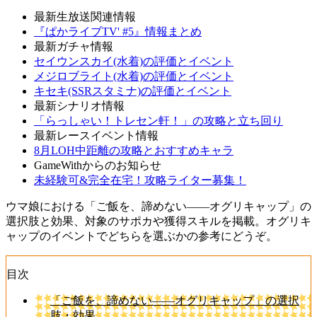
最新生放送関連情報
『ぱかライブTV' #5』情報まとめ
最新ガチャ情報
セイウンスカイ(水着)の評価とイベント
メジロブライト(水着)の評価とイベント
キセキ(SSRスタミナ)の評価とイベント
最新シナリオ情報
「らっしゃい！トレセン軒！」の攻略と立ち回り
最新レースイベント情報
8月LOH中距離の攻略とおすすめキャラ
GameWithからのお知らせ
未経験可&完全在宅！攻略ライター募集！
ウマ娘における「ご飯を、諦めない――オグリキャップ」の
選択肢と効果、対象のサポカや獲得スキルを掲載。オグリキ
ャップのイベントでどちらを選ぶかの参考にどうぞ。
目次
「ご飯を、諦めない――オグリキャップ」の選択
肢・効果