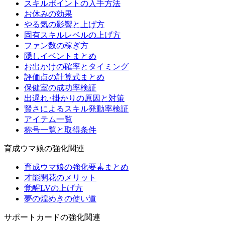
スキルポイントの入手方法
お休みの効果
やる気の影響と上げ方
固有スキルレベルの上げ方
ファン数の稼ぎ方
隠しイベントまとめ
お出かけの確率とタイミング
評価点の計算式まとめ
保健室の成功率検証
出遅れ･掛かりの原因と対策
賢さによるスキル発動率検証
アイテム一覧
称号一覧と取得条件
育成ウマ娘の強化関連
育成ウマ娘の強化要素まとめ
才能開花のメリット
覚醒LVの上げ方
夢の煌めきの使い道
サポートカードの強化関連