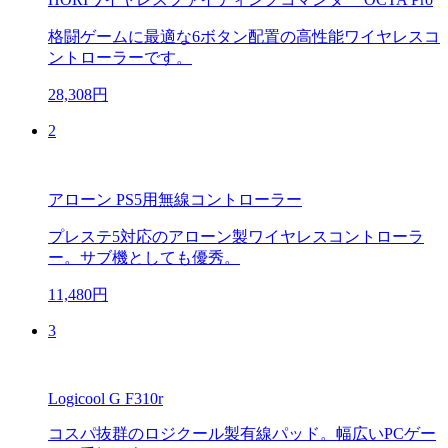
格闘ゲームに最適な6ボタン配置の高性能ワイヤレスコ
ントローラーです。
28,308円
2
アローン PS5用無線コントローラー
プレステ5対応のアローン製ワイヤレスコントローラ
ー。サブ機としても優秀。
11,480円
3
Logicool G F310r
コスパ抜群のロジクール製有線パッド。幅広いPCゲー