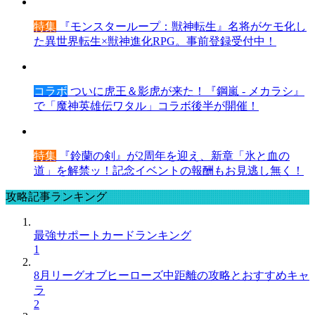
特集
『モンスターループ：獣神転生』名将がケモ化し
た異世界転生×獣神進化RPG。事前登録受付中！
コラボ
ついに虎王＆影虎が来た！『鋼嵐 - メカラシ』
で「魔神英雄伝ワタル」コラボ後半が開催！
特集
『鈴蘭の剣』が2周年を迎え、新章「氷と血の
道」を解禁ッ！記念イベントの報酬もお見逃し無く！
攻略記事ランキング
最強サポートカードランキング
1
8月リーグオブヒーローズ中距離の攻略とおすすめキャ
ラ
2