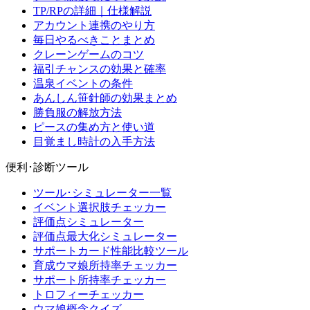
TP/RPの詳細｜仕様解説
アカウント連携のやり方
毎日やるべきことまとめ
クレーンゲームのコツ
福引チャンスの効果と確率
温泉イベントの条件
あんしん笹針師の効果まとめ
勝負服の解放方法
ピースの集め方と使い道
目覚まし時計の入手方法
便利･診断ツール
ツール･シミュレーター一覧
イベント選択肢チェッカー
評価点シミュレーター
評価点最大化シミュレーター
サポートカード性能比較ツール
育成ウマ娘所持率チェッカー
サポート所持率チェッカー
トロフィーチェッカー
ウマ娘概念クイズ