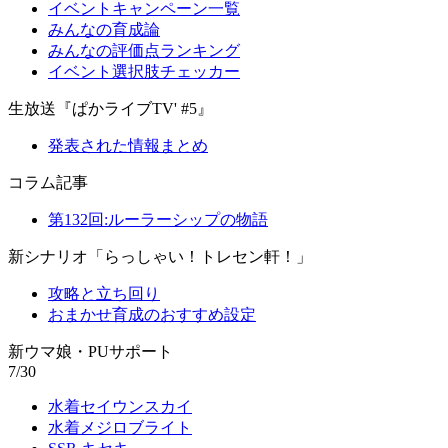
イベントキャンペーン一覧
みんなの育成論
みんなの評価点ランキング
イベント選択肢チェッカー
生放送『ぱかライブTV' #5』
発表された情報まとめ
コラム記事
第132回:ルーラーシップの物語
新シナリオ「らっしゃい！トレセン軒！」
攻略と立ち回り
おまかせ育成のおすすめ設定
新ウマ娘・PUサポート
7/30
水着セイウンスカイ
水着メジロブライト