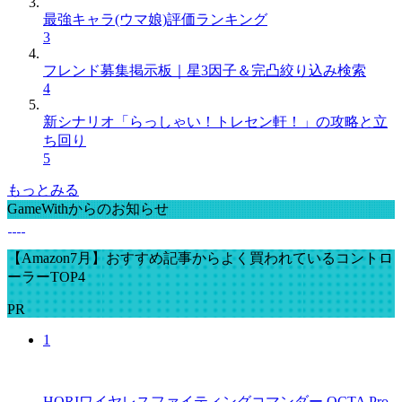
最強キャラ(ウマ娘)評価ランキング
3
フレンド募集掲示板｜星3因子＆完凸絞り込み検索
4
新シナリオ「らっしゃい！トレセン軒！」の攻略と立
ち回り
5
もっとみる
GameWithからのお知らせ
【Amazon7月】おすすめ記事からよく買われているコントロ
ーラーTOP4
PR
1
HORIワイヤレスファイティングコマンダー OCTA Pro