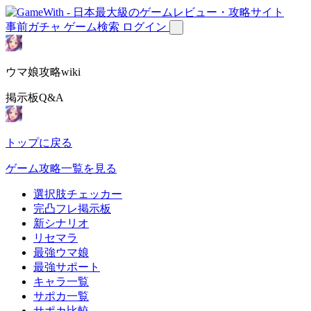
事前ガチャ
ゲーム検索
ログイン
ウマ娘攻略wiki
掲示板Q&A
トップに戻る
ゲーム攻略一覧を見る
選択肢チェッカー
完凸フレ掲示板
新シナリオ
リセマラ
最強ウマ娘
最強サポート
キャラ一覧
サポカ一覧
サポカ比較