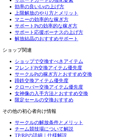
サポートカードの強化要素
効率の良いLvの上げ方
上限解放のやり方とメリット
マニーの効率的な稼ぎ方
サポートPtの効率的な稼ぎ方
サポート応援ボーナスの上げ方
解放結晶のおすすめサポート
ショップ関連
ショップで交換すべきアイテム
フレンドPt交換アイテム優先度
サークルPtの稼ぎ方とおすすめ交換
蹄鉄交換アイテム優先度
クローバー交換アイテム優先度
女神像の入手方法とおすすめ交換
限定セールの交換おすすめ
その他の初心者向け情報
サークルの解放条件とメリット
チーム競技場について解説
TP/RPの詳細｜仕様解説