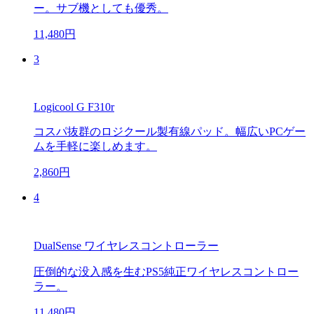
ー。サブ機としても優秀。
11,480円
3
Logicool G F310r
コスパ抜群のロジクール製有線パッド。幅広いPCゲー
ムを手軽に楽しめます。
2,860円
4
DualSense ワイヤレスコントローラー
圧倒的な没入感を生むPS5純正ワイヤレスコントロー
ラー。
11,480円