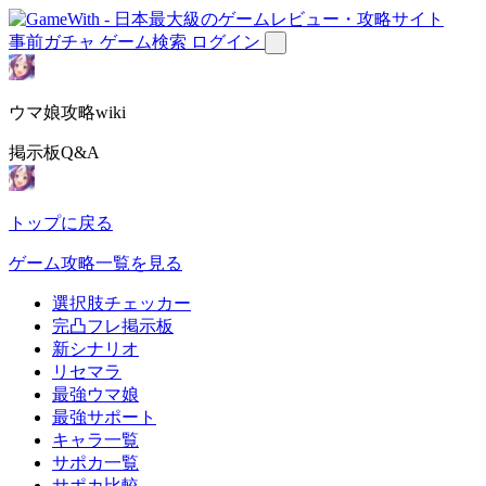
事前ガチャ
ゲーム検索
ログイン
ウマ娘攻略wiki
掲示板Q&A
トップに戻る
ゲーム攻略一覧を見る
選択肢チェッカー
完凸フレ掲示板
新シナリオ
リセマラ
最強ウマ娘
最強サポート
キャラ一覧
サポカ一覧
サポカ比較