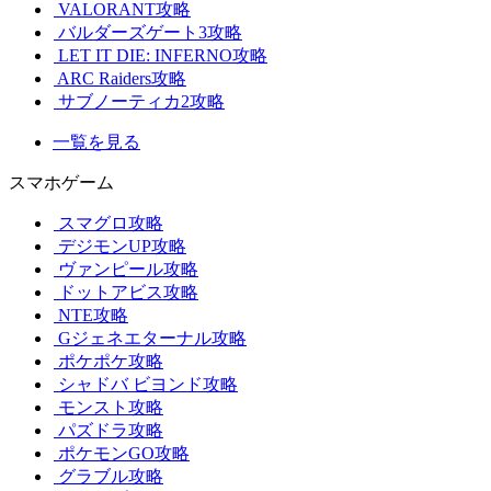
VALORANT攻略
バルダーズゲート3攻略
LET IT DIE: INFERNO攻略
ARC Raiders攻略
サブノーティカ2攻略
一覧を見る
スマホゲーム
スマグロ攻略
デジモンUP攻略
ヴァンピール攻略
ドットアビス攻略
NTE攻略
Gジェネエターナル攻略
ポケポケ攻略
シャドバ ビヨンド攻略
モンスト攻略
パズドラ攻略
ポケモンGO攻略
グラブル攻略