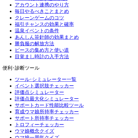
アカウント連携のやり方
毎日やるべきことまとめ
クレーンゲームのコツ
福引チャンスの効果と確率
温泉イベントの条件
あんしん笹針師の効果まとめ
勝負服の解放方法
ピースの集め方と使い道
目覚まし時計の入手方法
便利･診断ツール
ツール･シミュレーター一覧
イベント選択肢チェッカー
評価点シミュレーター
評価点最大化シミュレーター
サポートカード性能比較ツール
育成ウマ娘所持率チェッカー
サポート所持率チェッカー
トロフィーチェッカー
ウマ娘概念クイズ
ウマ娘一周年クイズ