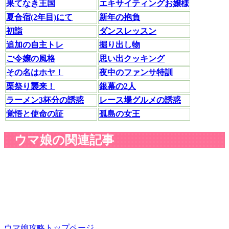
果てなき王国
エキサイティングお嬢様
夏合宿(2年目)にて
新年の抱負
初詣
ダンスレッスン
追加の自主トレ
掘り出し物
ご令嬢の風格
思い出クッキング
その名はホヤ！
夜中のファンサ特訓
栗祭り襲来！
銀幕の2人
ラーメン3杯分の誘惑
レース場グルメの誘惑
覚悟と使命の証
孤島の女王
ウマ娘の関連記事
ウマ娘攻略トップページ