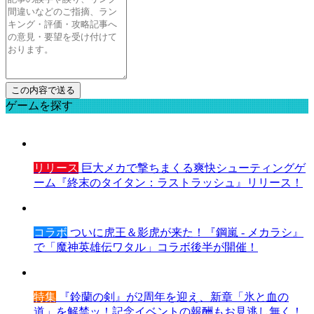
ゲームを探す
リリース
巨大メカで撃ちまくる爽快シューティングゲ
ーム『終末のタイタン：ラストラッシュ』リリース！
コラボ
ついに虎王＆影虎が来た！『鋼嵐 - メカラシ』
で「魔神英雄伝ワタル」コラボ後半が開催！
特集
『鈴蘭の剣』が2周年を迎え、新章「氷と血の
道」を解禁ッ！記念イベントの報酬もお見逃し無く！