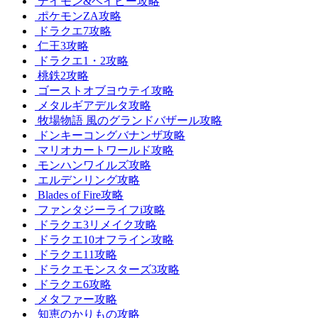
デイモン&ベイビー攻略
ポケモンZA攻略
ドラクエ7攻略
仁王3攻略
ドラクエ1・2攻略
桃鉄2攻略
ゴーストオブヨウテイ攻略
メタルギアデルタ攻略
牧場物語 風のグランドバザール攻略
ドンキーコングバナンザ攻略
マリオカートワールド攻略
モンハンワイルズ攻略
エルデンリング攻略
Blades of Fire攻略
ファンタジーライフi攻略
ドラクエ3リメイク攻略
ドラクエ10オフライン攻略
ドラクエ11攻略
ドラクエモンスターズ3攻略
ドラクエ6攻略
メタファー攻略
知恵のかりもの攻略