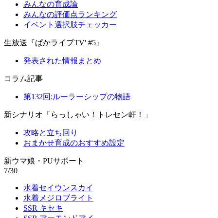
みんなの育成論
みんなの評価点ランキング
イベント選択肢チェッカー
生放送『ぱかライブTV' #5』
発表された情報まとめ
コラム記事
第132回:ルーラーシップの物語
新シナリオ「らっしゃい！トレセン軒！」
攻略と立ち回り
おまかせ育成のおすすめ設定
新ウマ娘・PUサポート
7/30
水着セイウンスカイ
水着メジロブライト
SSR キセキ