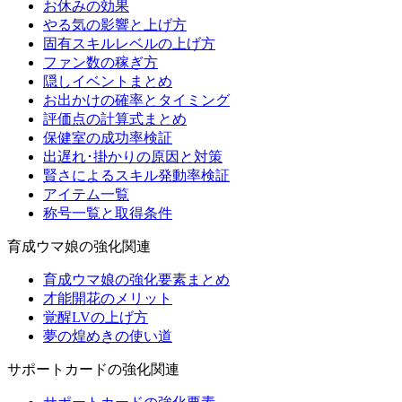
お休みの効果
やる気の影響と上げ方
固有スキルレベルの上げ方
ファン数の稼ぎ方
隠しイベントまとめ
お出かけの確率とタイミング
評価点の計算式まとめ
保健室の成功率検証
出遅れ･掛かりの原因と対策
賢さによるスキル発動率検証
アイテム一覧
称号一覧と取得条件
育成ウマ娘の強化関連
育成ウマ娘の強化要素まとめ
才能開花のメリット
覚醒LVの上げ方
夢の煌めきの使い道
サポートカードの強化関連