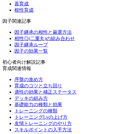
蓋育成
根性育成
因子関連記事
因子継承の相性と厳選方法
相性◎(二重丸)の組み合わせ
因子継承ループ
因子の効果一覧
初心者向け解説記事
育成関連情報
序盤の進め方
育成のコツと立ち回り
適性の効果と補正ステータス
デッキの組み方
基礎能力の種類と効果
トレーニングの種類
トレーニングLvの上げ方
友情トレーニングのやり方
スキルポイントの入手方法