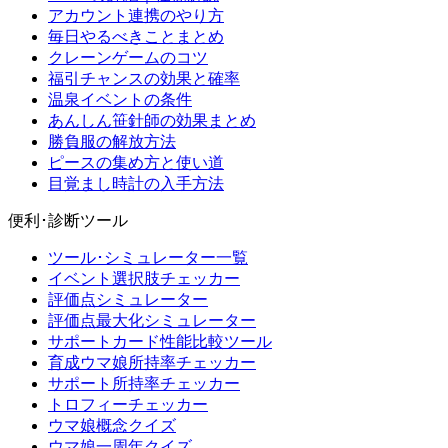
アカウント連携のやり方
毎日やるべきことまとめ
クレーンゲームのコツ
福引チャンスの効果と確率
温泉イベントの条件
あんしん笹針師の効果まとめ
勝負服の解放方法
ピースの集め方と使い道
目覚まし時計の入手方法
便利･診断ツール
ツール･シミュレーター一覧
イベント選択肢チェッカー
評価点シミュレーター
評価点最大化シミュレーター
サポートカード性能比較ツール
育成ウマ娘所持率チェッカー
サポート所持率チェッカー
トロフィーチェッカー
ウマ娘概念クイズ
ウマ娘一周年クイズ