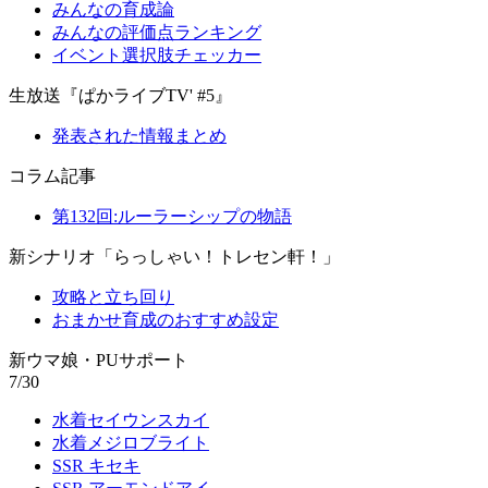
みんなの育成論
みんなの評価点ランキング
イベント選択肢チェッカー
生放送『ぱかライブTV' #5』
発表された情報まとめ
コラム記事
第132回:ルーラーシップの物語
新シナリオ「らっしゃい！トレセン軒！」
攻略と立ち回り
おまかせ育成のおすすめ設定
新ウマ娘・PUサポート
7/30
水着セイウンスカイ
水着メジロブライト
SSR キセキ