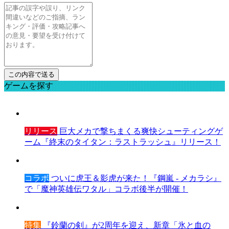
ゲームを探す
リリース
巨大メカで撃ちまくる爽快シューティングゲ
ーム『終末のタイタン：ラストラッシュ』リリース！
コラボ
ついに虎王＆影虎が来た！『鋼嵐 - メカラシ』
で「魔神英雄伝ワタル」コラボ後半が開催！
特集
『鈴蘭の剣』が2周年を迎え、新章「氷と血の