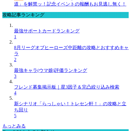
道」を解禁ッ！記念イベントの報酬もお見逃し無く！
攻略記事ランキング
最強サポートカードランキング
1
8月リーグオブヒーローズ中距離の攻略とおすすめキャ
ラ
2
最強キャラ(ウマ娘)評価ランキング
3
フレンド募集掲示板｜星3因子＆完凸絞り込み検索
4
新シナリオ「らっしゃい！トレセン軒！」の攻略と立
ち回り
5
もっとみる