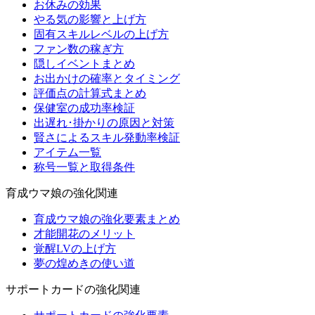
お休みの効果
やる気の影響と上げ方
固有スキルレベルの上げ方
ファン数の稼ぎ方
隠しイベントまとめ
お出かけの確率とタイミング
評価点の計算式まとめ
保健室の成功率検証
出遅れ･掛かりの原因と対策
賢さによるスキル発動率検証
アイテム一覧
称号一覧と取得条件
育成ウマ娘の強化関連
育成ウマ娘の強化要素まとめ
才能開花のメリット
覚醒LVの上げ方
夢の煌めきの使い道
サポートカードの強化関連