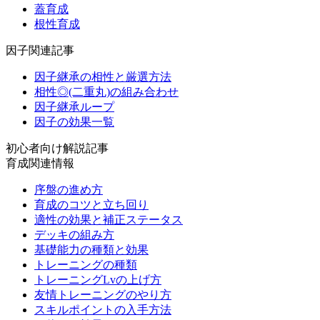
蓋育成
根性育成
因子関連記事
因子継承の相性と厳選方法
相性◎(二重丸)の組み合わせ
因子継承ループ
因子の効果一覧
初心者向け解説記事
育成関連情報
序盤の進め方
育成のコツと立ち回り
適性の効果と補正ステータス
デッキの組み方
基礎能力の種類と効果
トレーニングの種類
トレーニングLvの上げ方
友情トレーニングのやり方
スキルポイントの入手方法