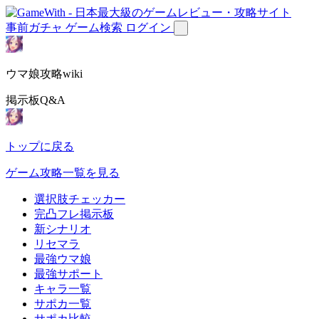
事前ガチャ
ゲーム検索
ログイン
ウマ娘攻略wiki
掲示板Q&A
トップに戻る
ゲーム攻略一覧を見る
選択肢チェッカー
完凸フレ掲示板
新シナリオ
リセマラ
最強ウマ娘
最強サポート
キャラ一覧
サポカ一覧
サポカ比較