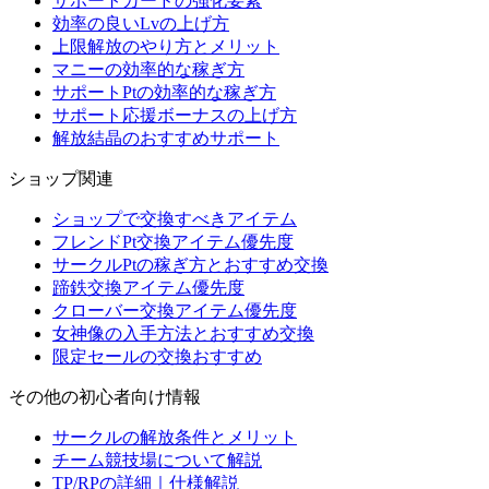
サポートカードの強化要素
効率の良いLvの上げ方
上限解放のやり方とメリット
マニーの効率的な稼ぎ方
サポートPtの効率的な稼ぎ方
サポート応援ボーナスの上げ方
解放結晶のおすすめサポート
ショップ関連
ショップで交換すべきアイテム
フレンドPt交換アイテム優先度
サークルPtの稼ぎ方とおすすめ交換
蹄鉄交換アイテム優先度
クローバー交換アイテム優先度
女神像の入手方法とおすすめ交換
限定セールの交換おすすめ
その他の初心者向け情報
サークルの解放条件とメリット
チーム競技場について解説
TP/RPの詳細｜仕様解説