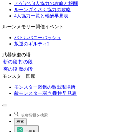
アゲアゲ4人協力の攻略と報酬
ルーンざくざく協力の攻略
4人協力一覧と報酬早見表
ルーンメモリー開催イベント
バトルバニーバッシュ
叛逆のギルティ2
武器練磨の塔
斬の段
打の段
突の段
魔の段
モンスター図鑑
モンスター図鑑の敵出現場所
敵モンスター弱点/耐性早見表
検索
ご意見