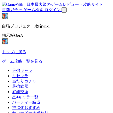
事前ガチャ
ゲーム検索
ログイン
白猫プロジェクト攻略wiki
掲示板Q&A
トップに戻る
ゲーム攻略一覧を見る
最強キャラ
リセマラ
当たりガチャ
最強武器
武器交換
星4キャラ一覧
パーティー編成
神進化おすすめ
サマービーチ当たり