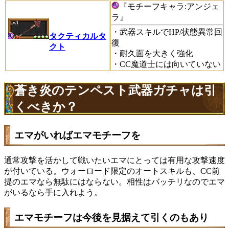
『
モチーフキャラ:アンジェ
ラ』
・武器スキルでHP/状態異常回
タクティカルタ
復
クト
・耐久面を大きく強化
・CC魔道士には向いていない
蒼き炎のテンペスト武器ガチャは引
くべきか？
エマがいればエマモチーフを
通常攻撃を活かして戦いたいエマにとっては有用な攻撃速度
が付いている。ウォーロード限定のオートスキルも、CC前
提のエマなら無駄にはならない。相性はバッチリなのでエマ
がいるなら手に入れよう。
エマモチーフは今後を見据えて引くのもあり