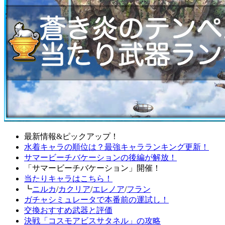
最新情報&ピックアップ！
水着キャラの順位は？最強キャラランキング更新！
サマービーチバケーションの後編が解放！
「サマービーチバケーション」開催！
当たりキャラはこちら！
┗
ニルカ
/
カクリア
/
エレノア
/
フラン
ガチャシミュレータで本番前の運試し！
交換おすすめ武器と評価
決戦「コスモアビスサタネル」の攻略