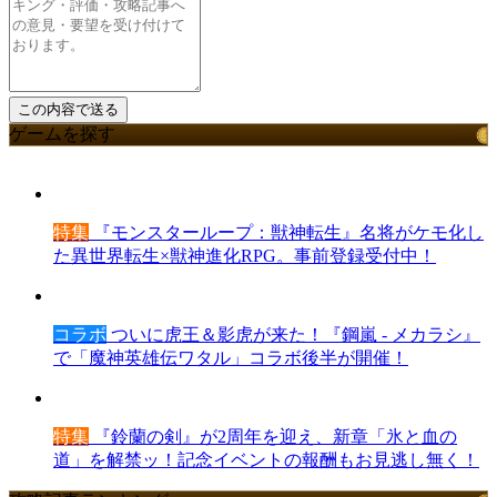
ゲームを探す
特集
『モンスターループ：獣神転生』名将がケモ化し
た異世界転生×獣神進化RPG。事前登録受付中！
コラボ
ついに虎王＆影虎が来た！『鋼嵐 - メカラシ』
で「魔神英雄伝ワタル」コラボ後半が開催！
特集
『鈴蘭の剣』が2周年を迎え、新章「氷と血の
道」を解禁ッ！記念イベントの報酬もお見逃し無く！