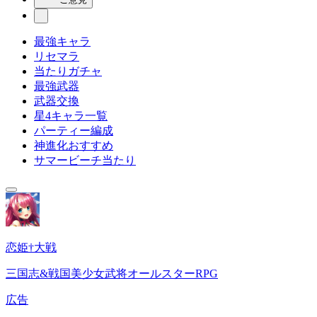
最強キャラ
リセマラ
当たりガチャ
最強武器
武器交換
星4キャラ一覧
パーティー編成
神進化おすすめ
サマービーチ当たり
恋姫†大戦
三国志&戦国美少女武将オールスターRPG
広告