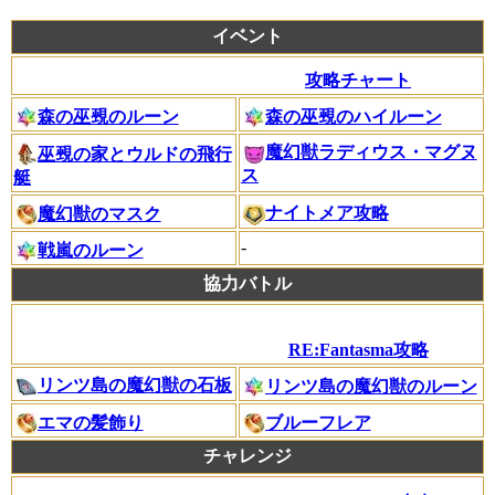
イベント
攻略チャート
森の巫覡のルーン
森の巫覡のハイルーン
魔幻獣ラディウス・マグヌ
巫覡の家とウルドの飛行
ス
艇
ナイトメア攻略
魔幻獣のマスク
-
戦嵐のルーン
協力バトル
RE:Fantasma攻略
リンツ島の魔幻獣の石板
リンツ島の魔幻獣のルーン
エマの髪飾り
ブルーフレア
チャレンジ