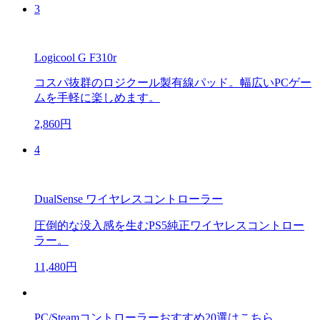
3
Logicool G F310r
コスパ抜群のロジクール製有線パッド。幅広いPCゲー
ムを手軽に楽しめます。
2,860円
4
DualSense ワイヤレスコントローラー
圧倒的な没入感を生むPS5純正ワイヤレスコントロー
ラー。
11,480円
PC/Steamコントローラーおすすめ20選はこちら