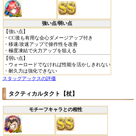
強い点/弱い点
【強い点】
・CC後も有用な会心ダメージアップ付き
・移速/攻速アップで操作性を改善
・極度凍結で火力アップを狙える
【弱い点】
・ウォーロードでなければ性能を活かしきれない
・耐久力は強化できない
スタッグアックスの評価
タクティカルタクト【杖】
モチーフキャラとの相性