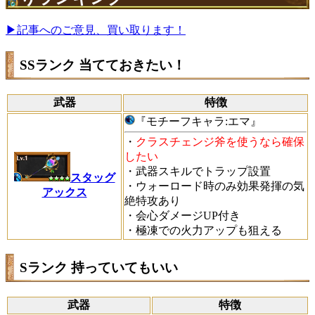
▶記事へのご意見、買い取ります！
SSランク 当てておきたい！
武器
特徴
『
モチーフキャラ:エマ』
・
クラスチェンジ斧を使うなら確保
したい
・武器スキルでトラップ設置
スタッグ
・ウォーロード時のみ効果発揮の気
アックス
絶特攻あり
・会心ダメージUP付き
・極凍での火力アップも狙える
Sランク 持っていてもいい
武器
特徴