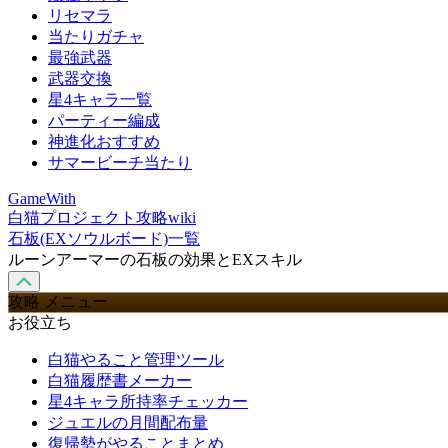
リセマラ
当たりガチャ
最強武器
武器交換
星4キャラ一覧
パーティー編成
神進化おすすめ
サマービーチ当たり
GameWith
白猫プロジェクト攻略wiki
石板(EXソウルボード)一覧
ルーンアーマーの石板の効果とEXスキル
攻略 メニュー
お役立ち
白猫やること管理ツール
白猫履歴書メーカー
星4キャラ所持率チェッカー
ジュエルの月間配布量
復帰勢がやることまとめ