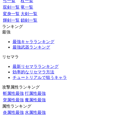
弓一覧
杖一覧
双剣一覧
竜一覧
変身一覧
大剣一覧
輝剣一覧
鎖剣一覧
ランキング
最強
最強キャラランキング
最強武器ランキング
リセマラ
最新リセマラランキング
効率的なリセマラ方法
チュートリアルで狙うキャラ
攻撃属性ランキング
斬属性最強
打属性最強
突属性最強
魔属性最強
属性ランキング
炎属性最強
水属性最強