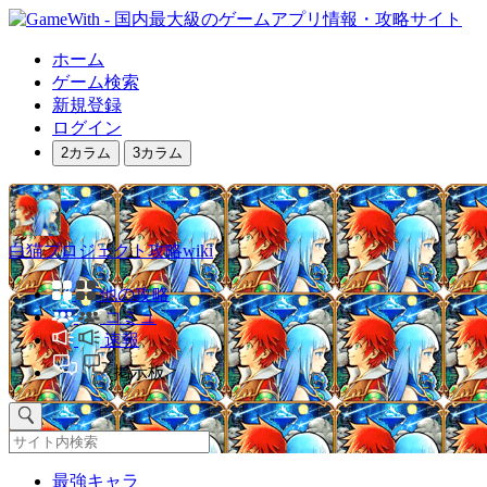
ホーム
ゲーム検索
新規登録
ログイン
2カラム
3カラム
白猫プロジェクト攻略wiki
他の攻略
コミュ
速報
掲示板
最強キャラ