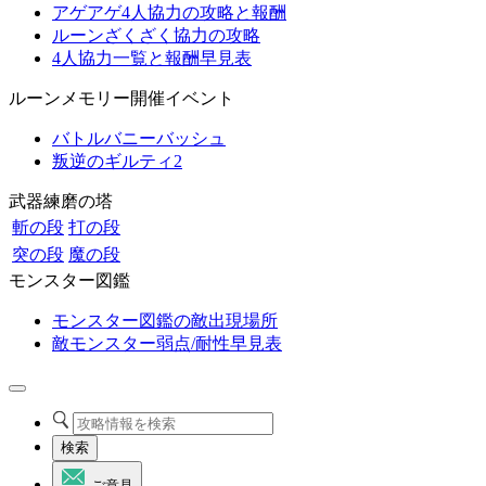
アゲアゲ4人協力の攻略と報酬
ルーンざくざく協力の攻略
4人協力一覧と報酬早見表
ルーンメモリー開催イベント
バトルバニーバッシュ
叛逆のギルティ2
武器練磨の塔
斬の段
打の段
突の段
魔の段
モンスター図鑑
モンスター図鑑の敵出現場所
敵モンスター弱点/耐性早見表
検索
ご意見