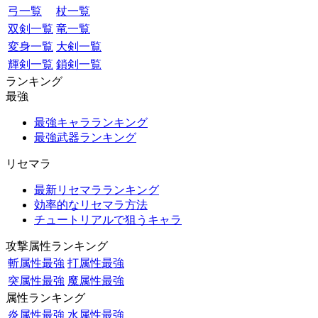
弓一覧
杖一覧
双剣一覧
竜一覧
変身一覧
大剣一覧
輝剣一覧
鎖剣一覧
ランキング
最強
最強キャラランキング
最強武器ランキング
リセマラ
最新リセマラランキング
効率的なリセマラ方法
チュートリアルで狙うキャラ
攻撃属性ランキング
斬属性最強
打属性最強
突属性最強
魔属性最強
属性ランキング
炎属性最強
水属性最強