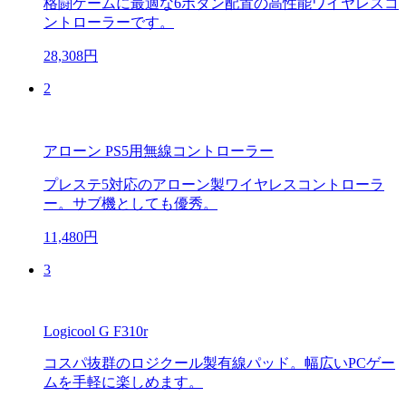
格闘ゲームに最適な6ボタン配置の高性能ワイヤレスコ
ントローラーです。
28,308円
2
アローン PS5用無線コントローラー
プレステ5対応のアローン製ワイヤレスコントローラ
ー。サブ機としても優秀。
11,480円
3
Logicool G F310r
コスパ抜群のロジクール製有線パッド。幅広いPCゲー
ムを手軽に楽しめます。