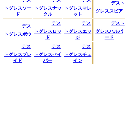
デス
デス
デス
デスト
トグレスソー
トグレスナッ
トグレスマレ
グレススピア
ド
クル
ット
デス
デス
デスト
デス
トグレスロッ
トグレスエッ
グレスハルバ
トグレスボウ
ド
ジ
ード
デス
デス
デス
トグレスブレ
トグレスセイ
トグレスチェ
イド
バー
イン