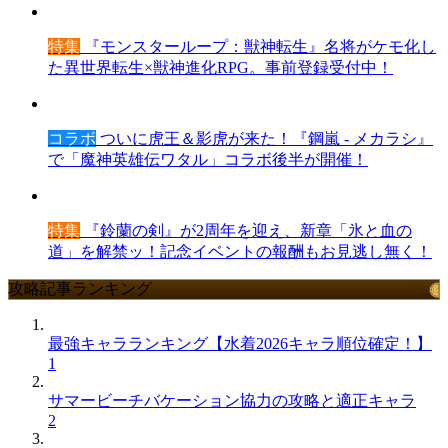
特集
『モンスターループ：獣神転生』名将がケモ化し
た異世界転生×獣神進化RPG。事前登録受付中！
コラボ
ついに虎王＆影虎が来た！『鋼嵐 - メカラシ』
で「魔神英雄伝ワタル」コラボ後半が開催！
特集
『鈴蘭の剣』が2周年を迎え、新章「氷と血の
道」を解禁ッ！記念イベントの報酬もお見逃し無く！
攻略記事ランキング
最強キャラランキング【水着2026キャラ順位確定！】
1
サマービーチバケーション協力の攻略と適正キャラ
2