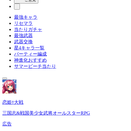
最強キャラ
リセマラ
当たりガチャ
最強武器
武器交換
星4キャラ一覧
パーティー編成
神進化おすすめ
サマービーチ当たり
恋姫†大戦
三国志&戦国美少女武将オールスターRPG
広告