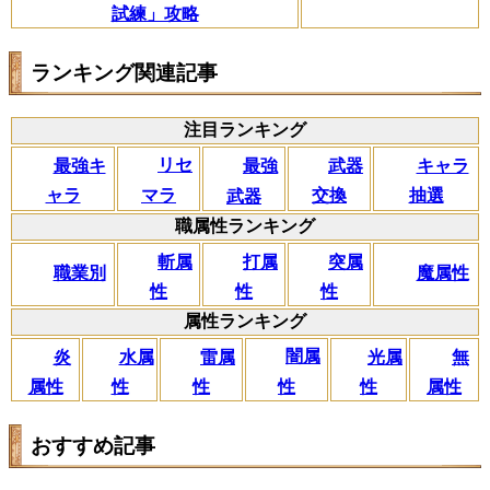
試練」攻略
ランキング関連記事
注目ランキング
リセ
最強キ
武器
キャラ
最強
マラ
ャラ
交換
抽選
武器
職属性ランキング
斬属
打属
突属
職業別
魔属性
性
性
性
属性ランキング
闇属
炎
水属
雷属
光属
無
性
属性
性
性
性
属性
おすすめ記事