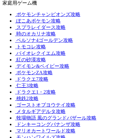
家庭用ゲーム機
ポケモンチャンピオンズ攻略
ぽこあポケモン攻略
スプラレイダース攻略
時のオカリナ攻略
ペルソナ4ゴールデン攻略
トモコレ攻略
バイオレクイエム攻略
紅の砂漠攻略
デイモン&ベイビー攻略
ポケモンZA攻略
ドラクエ7攻略
仁王3攻略
ドラクエ1・2攻略
桃鉄2攻略
ゴーストオブヨウテイ攻略
メタルギアデルタ攻略
牧場物語 風のグランドバザール攻略
ドンキーコングバナンザ攻略
マリオカートワールド攻略
モンハンワイルズ攻略