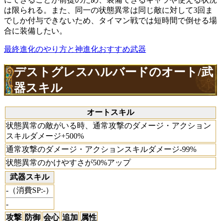
は限られる。また、同一の状態異常は同じ敵に対して3回ま
でしか付与できないため、タイマン戦では短時間で倒せる場
合に装備したい。
最終進化のやり方と神進化おすすめ武器
デストグレスハルバードのオート/武
器スキル
オートスキル
状態異常の敵がいる時、通常攻撃のダメージ・アクション
スキルダメージ+500%
通常攻撃のダメージ・アクションスキルダメージ-99%
状態異常のかけやすさが50%アップ
武器スキル
-（消費SP:-）
-
攻撃
防御
会心
追加
属性