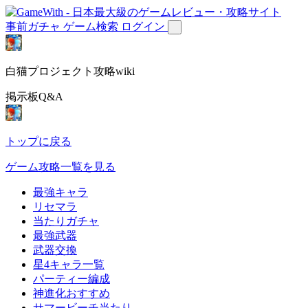
事前ガチャ
ゲーム検索
ログイン
白猫プロジェクト攻略wiki
掲示板Q&A
トップに戻る
ゲーム攻略一覧を見る
最強キャラ
リセマラ
当たりガチャ
最強武器
武器交換
星4キャラ一覧
パーティー編成
神進化おすすめ
サマービーチ当たり