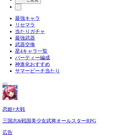
最強キャラ
リセマラ
当たりガチャ
最強武器
武器交換
星4キャラ一覧
パーティー編成
神進化おすすめ
サマービーチ当たり
恋姫†大戦
三国志&戦国美少女武将オールスターRPG
広告