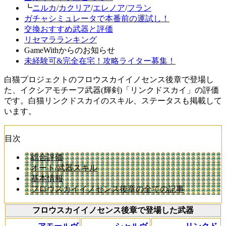
┗
ニルカ
/
カクリア
/
エレノア
/
フラン
ガチャシミュレータで本番前の運試し！
交換おすすめ武器と評価
リセマラランキング
GameWithからのお知らせ
未経験可&完全在宅！攻略ライター募集！
白猫プロジェクトのフロウスカイイノセンス後章で登場し
た、イクシアモチーフ武器(輝剣)「リンクドスカイ」の評価
です。白猫リンクドスカイのスキル、ステータスも掲載して
います。
目次
総合評価
オート/武器スキル
基本情報
フロウスカイイノセンス後章の全ての記事
フロウスカイイノセンス後章で登場した武器