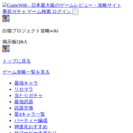
事前ガチャ
ゲーム検索
ログイン
白猫プロジェクト攻略wiki
掲示板Q&A
トップに戻る
ゲーム攻略一覧を見る
最強キャラ
リセマラ
当たりガチャ
最強武器
武器交換
星4キャラ一覧
パーティー編成
神進化おすすめ
サマービーチ当たり