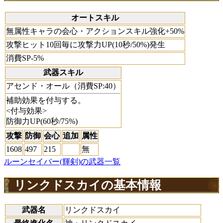
オートスキル
無属性キャラの会心・アクションスキル強化+50%
攻撃ヒット10回毎に攻撃力UP(10秒/50%)発生
消費SP-5%
武器スキル
アセンド・オール（消費SP:40）
補助効果を付与する。
<付与効果>
防御力UP(60秒/75%)
攻撃
防御
会心
追加
属性
1608
497
215
無
ルーンセイバー(輝剣)の武器一覧
リンクドスカイの基本情報
武器名
リンクドスカイ