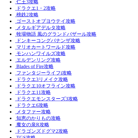
仁王3攻略
ドラクエ1・2攻略
桃鉄2攻略
ゴーストオブヨウテイ攻略
メタルギアデルタ攻略
牧場物語 風のグランドバザール攻略
ドンキーコングバナンザ攻略
マリオカートワールド攻略
モンハンワイルズ攻略
エルデンリング攻略
Blades of Fire攻略
ファンタジーライフi攻略
ドラクエ3リメイク攻略
ドラクエ10オフライン攻略
ドラクエ11攻略
ドラクエモンスターズ3攻略
ドラクエ6攻略
メタファー攻略
知恵のかりもの攻略
魔女の泉R攻略
ドラゴンズドグマ2攻略
TGS攻略