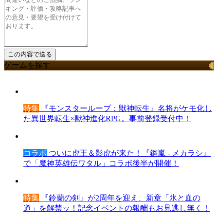
ゲームを探す
特集
『モンスターループ：獣神転生』名将がケモ化し
た異世界転生×獣神進化RPG。事前登録受付中！
コラボ
ついに虎王＆影虎が来た！『鋼嵐 - メカラシ』
で「魔神英雄伝ワタル」コラボ後半が開催！
特集
『鈴蘭の剣』が2周年を迎え、新章「氷と血の
道」を解禁ッ！記念イベントの報酬もお見逃し無く！