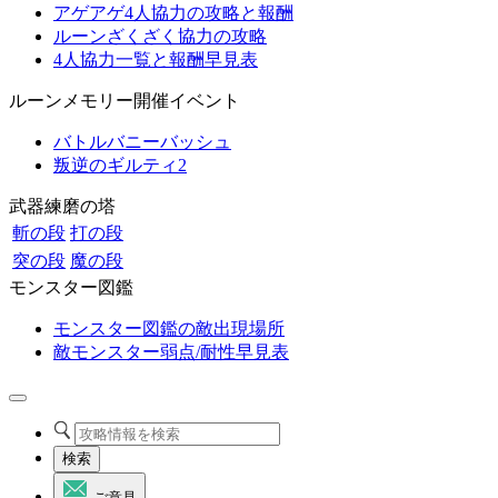
アゲアゲ4人協力の攻略と報酬
ルーンざくざく協力の攻略
4人協力一覧と報酬早見表
ルーンメモリー開催イベント
バトルバニーバッシュ
叛逆のギルティ2
武器練磨の塔
斬の段
打の段
突の段
魔の段
モンスター図鑑
モンスター図鑑の敵出現場所
敵モンスター弱点/耐性早見表
検索
ご意見