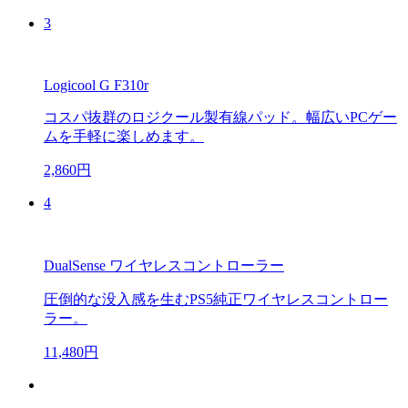
3
Logicool G F310r
コスパ抜群のロジクール製有線パッド。幅広いPCゲー
ムを手軽に楽しめます。
2,860円
4
DualSense ワイヤレスコントローラー
圧倒的な没入感を生むPS5純正ワイヤレスコントロー
ラー。
11,480円