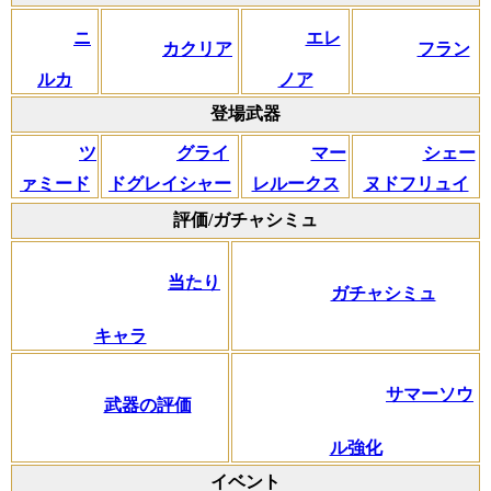
ニ
エレ
カクリア
フラン
ルカ
ノア
登場武器
ツ
グライ
マー
シェー
ァミード
ドグレイシャー
レルークス
ヌドフリュイ
評価/ガチャシミュ
当たり
ガチャシミュ
キャラ
サマーソウ
武器の評価
ル強化
イベント