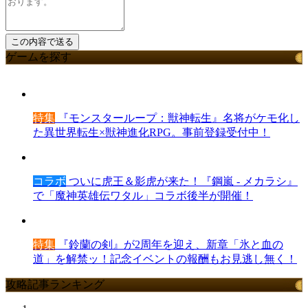
ゲームを探す
特集
『モンスターループ：獣神転生』名将がケモ化し
た異世界転生×獣神進化RPG。事前登録受付中！
コラボ
ついに虎王＆影虎が来た！『鋼嵐 - メカラシ』
で「魔神英雄伝ワタル」コラボ後半が開催！
特集
『鈴蘭の剣』が2周年を迎え、新章「氷と血の
道」を解禁ッ！記念イベントの報酬もお見逃し無く！
攻略記事ランキング