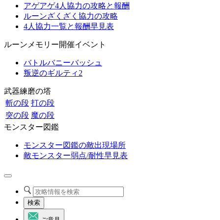
アゲアゲ4人協力の攻略と報酬
ルーンざくざく協力の攻略
4人協力一覧と報酬早見表
ルーンメモリー開催イベント
バトルバニーバッシュ
叛逆のギルティ2
武器練磨の塔
斬の段
打の段
突の段
魔の段
モンスター図鑑
モンスター図鑑の敵出現場所
敵モンスター弱点/耐性早見表
検索
ご意見