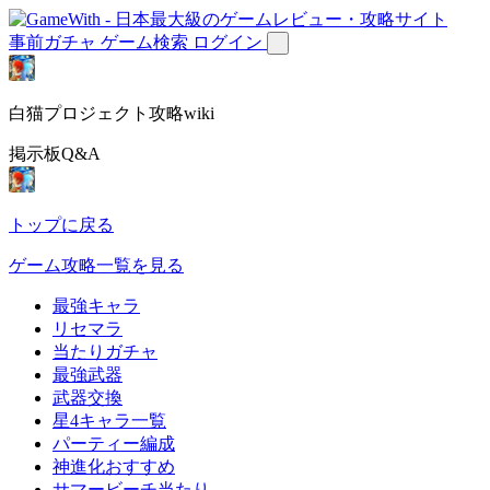
事前ガチャ
ゲーム検索
ログイン
白猫プロジェクト攻略wiki
掲示板Q&A
トップに戻る
ゲーム攻略一覧を見る
最強キャラ
リセマラ
当たりガチャ
最強武器
武器交換
星4キャラ一覧
パーティー編成
神進化おすすめ
サマービーチ当たり