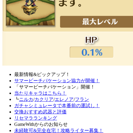
最新情報&ピックアップ！
サマービーチバケーション協力が開催！
「サマービーチバケーション」開催！
当たりキャラはこちら！
┗
ニルカ
/
カクリア
/
エレノア
/
フラン
ガチャシミュレータで本番前の運試し！
交換おすすめ武器と評価
リセマラランキング
GameWithからのお知らせ
未経験可&完全在宅！攻略ライター募集！