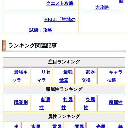
協
クエスト攻略
力攻略
HELL「神域の
試練」攻略
ランキング関連記事
注目ランキング
リセ
最強キ
武器
キャラ
最強
マラ
ャラ
交換
抽選
武器
職属性ランキング
斬属
打属
突属
職業別
魔属性
性
性
性
属性ランキング
闇属
炎
水属
雷属
光属
無