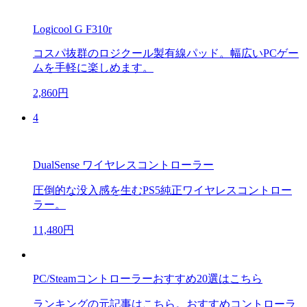
Logicool G F310r
コスパ抜群のロジクール製有線パッド。幅広いPCゲー
ムを手軽に楽しめます。
2,860円
4
DualSense ワイヤレスコントローラー
圧倒的な没入感を生むPS5純正ワイヤレスコントロー
ラー。
11,480円
PC/Steamコントローラーおすすめ20選はこちら
ランキングの元記事はこちら。おすすめコントローラ