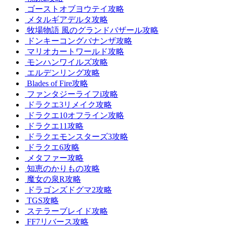
ゴーストオブヨウテイ攻略
メタルギアデルタ攻略
牧場物語 風のグランドバザール攻略
ドンキーコングバナンザ攻略
マリオカートワールド攻略
モンハンワイルズ攻略
エルデンリング攻略
Blades of Fire攻略
ファンタジーライフi攻略
ドラクエ3リメイク攻略
ドラクエ10オフライン攻略
ドラクエ11攻略
ドラクエモンスターズ3攻略
ドラクエ6攻略
メタファー攻略
知恵のかりもの攻略
魔女の泉R攻略
ドラゴンズドグマ2攻略
TGS攻略
ステラーブレイド攻略
FF7リバース攻略