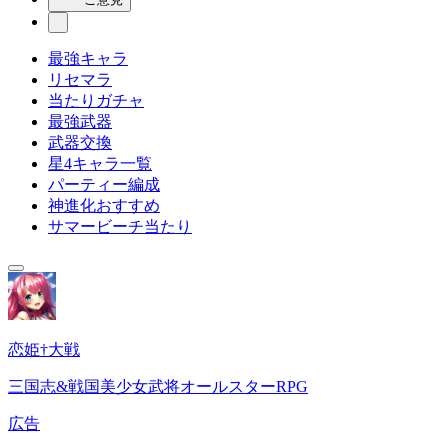
最強キャラ
リセマラ
当たりガチャ
最強武器
武器交換
星4キャラ一覧
パーティー編成
神進化おすすめ
サマービーチ当たり
恋姫†大戦
三国志&戦国美少女武将オールスターRPG
広告