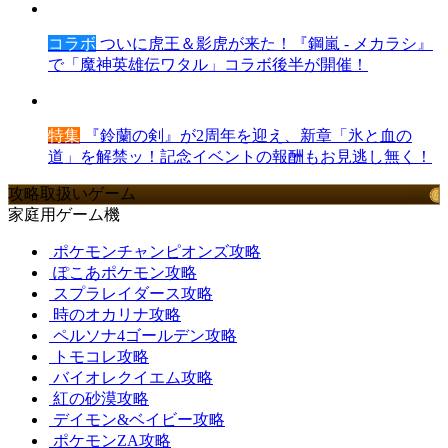
コラボ
ついに虎王＆影虎が来た！『鋼嵐 - メカラシ』
で「魔神英雄伝ワタル」コラボ後半が開催！
特集
『鈴蘭の剣』が2周年を迎え、新章「氷と血の
道」を解禁ッ！記念イベントの報酬もお見逃し無く！
攻略取扱いゲーム
家庭用ゲーム機
ポケモンチャンピオンズ攻略
ぽこあポケモン攻略
スプラレイダース攻略
時のオカリナ攻略
ペルソナ4ゴールデン攻略
トモコレ攻略
バイオレクイエム攻略
紅の砂漠攻略
デイモン&ベイビー攻略
ポケモンZA攻略