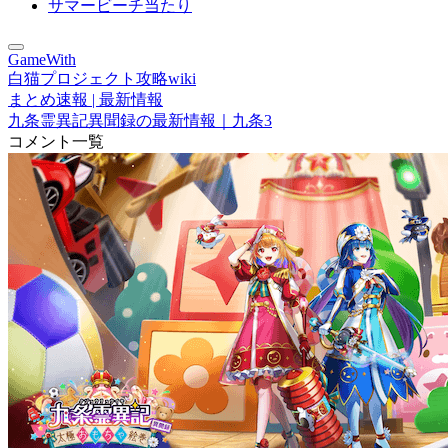
サマービーチ当たり
GameWith
白猫プロジェクト攻略wiki
まとめ速報 | 最新情報
九条霊異記異聞録の最新情報｜九条3
コメント一覧