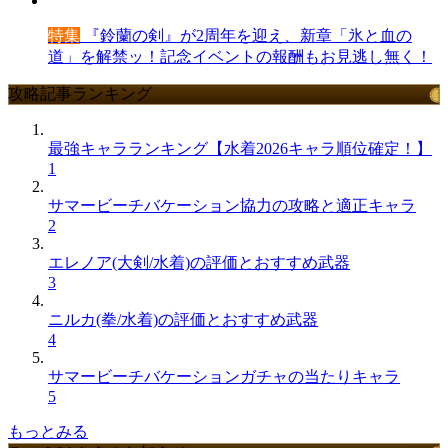
特集
『鈴蘭の剣』が2周年を迎え、新章「氷と血の
道」を解禁ッ！記念イベントの報酬もお見逃し無く！
攻略記事ランキング
最強キャラランキング【水着2026キャラ順位確定！】
1
サマービーチバケーション協力の攻略と適正キャラ
2
エレノア(大剣/水着)の評価とおすすめ武器
3
ニルカ(拳/水着)の評価とおすすめ武器
4
サマービーチバケーションガチャの当たりキャラ
5
もっとみる