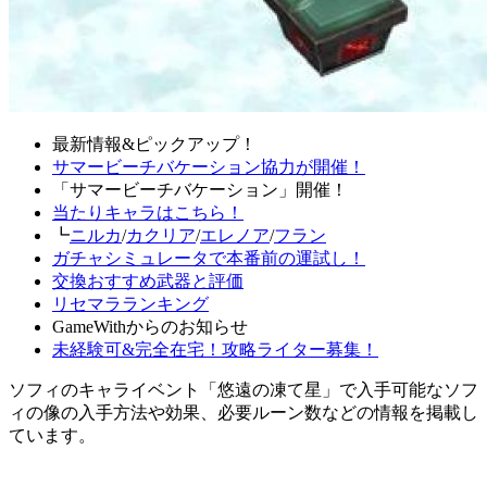
最新情報&ピックアップ！
サマービーチバケーション協力が開催！
「サマービーチバケーション」開催！
当たりキャラはこちら！
┗
ニルカ
/
カクリア
/
エレノア
/
フラン
ガチャシミュレータで本番前の運試し！
交換おすすめ武器と評価
リセマラランキング
GameWithからのお知らせ
未経験可&完全在宅！攻略ライター募集！
ソフィのキャライベント「悠遠の凍て星」で入手可能なソフ
ィの像の入手方法や効果、必要ルーン数などの情報を掲載し
ています。