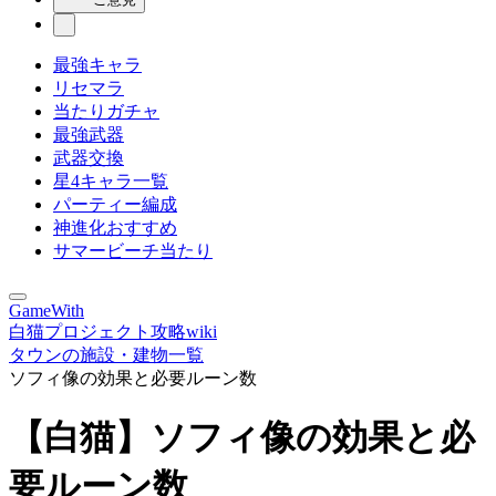
最強キャラ
リセマラ
当たりガチャ
最強武器
武器交換
星4キャラ一覧
パーティー編成
神進化おすすめ
サマービーチ当たり
GameWith
白猫プロジェクト攻略wiki
タウンの施設・建物一覧
ソフィ像の効果と必要ルーン数
【白猫】ソフィ像の効果と必
要ルーン数