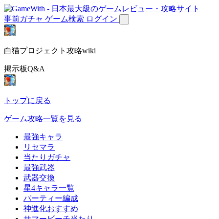
事前ガチャ
ゲーム検索
ログイン
白猫プロジェクト攻略wiki
掲示板Q&A
トップに戻る
ゲーム攻略一覧を見る
最強キャラ
リセマラ
当たりガチャ
最強武器
武器交換
星4キャラ一覧
パーティー編成
神進化おすすめ
サマービーチ当たり