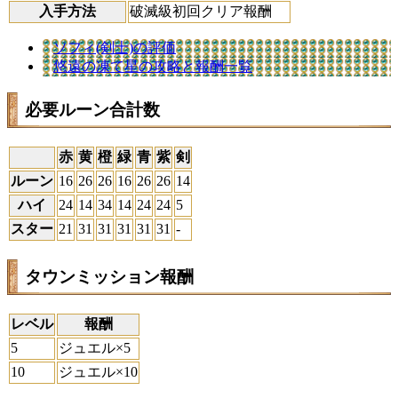
入手方法
破滅級初回クリア報酬
ソフィ(剣士)の評価
悠遠の凍て星の攻略と報酬一覧
必要ルーン合計数
赤
黄
橙
緑
青
紫
剣
ルーン
16
26
26
16
26
26
14
ハイ
24
14
34
14
24
24
5
スター
21
31
31
31
31
31
-
タウンミッション報酬
レベル
報酬
5
ジュエル×5
10
ジュエル×10