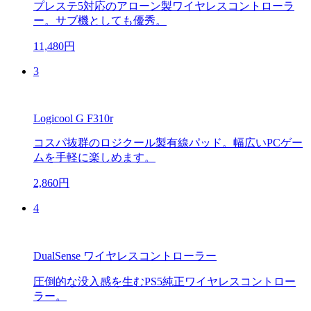
プレステ5対応のアローン製ワイヤレスコントローラ
ー。サブ機としても優秀。
11,480円
3
Logicool G F310r
コスパ抜群のロジクール製有線パッド。幅広いPCゲー
ムを手軽に楽しめます。
2,860円
4
DualSense ワイヤレスコントローラー
圧倒的な没入感を生むPS5純正ワイヤレスコントロー
ラー。