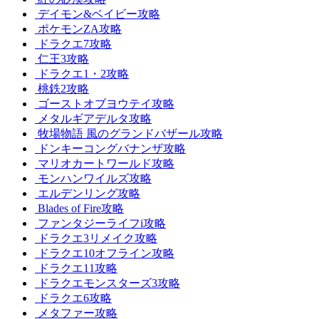
デイモン&ベイビー攻略
ポケモンZA攻略
ドラクエ7攻略
仁王3攻略
ドラクエ1・2攻略
桃鉄2攻略
ゴーストオブヨウテイ攻略
メタルギアデルタ攻略
牧場物語 風のグランドバザール攻略
ドンキーコングバナンザ攻略
マリオカートワールド攻略
モンハンワイルズ攻略
エルデンリング攻略
Blades of Fire攻略
ファンタジーライフi攻略
ドラクエ3リメイク攻略
ドラクエ10オフライン攻略
ドラクエ11攻略
ドラクエモンスターズ3攻略
ドラクエ6攻略
メタファー攻略