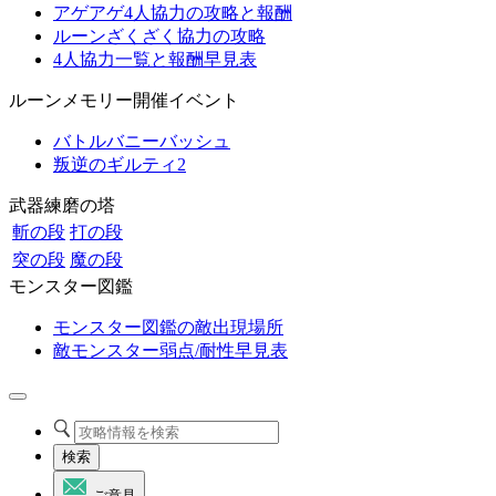
アゲアゲ4人協力の攻略と報酬
ルーンざくざく協力の攻略
4人協力一覧と報酬早見表
ルーンメモリー開催イベント
バトルバニーバッシュ
叛逆のギルティ2
武器練磨の塔
斬の段
打の段
突の段
魔の段
モンスター図鑑
モンスター図鑑の敵出現場所
敵モンスター弱点/耐性早見表
検索
ご意見