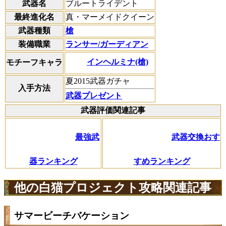
武器名
ブルートライデント
最終進化名
真・マーメイドクイーン
武器種類
槍
装備職業
ランサー/ガーディアン
インヘルミナ(槍)
モチーフキャラ
夏2015武器ガチャ
入手方法
武器プレゼント
武器評価関連記事
最強武
武器交換おす
器ランキング
すめランキング
他の白猫プロジェクト攻略関連記事
サマービーチバケーション