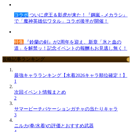
コラボ
ついに虎王＆影虎が来た！『鋼嵐 - メカラシ』
で「魔神英雄伝ワタル」コラボ後半が開催！
特集
『鈴蘭の剣』が2周年を迎え、新章「氷と血の
道」を解禁ッ！記念イベントの報酬もお見逃し無く！
攻略記事ランキング
最強キャラランキング【水着2026キャラ順位確定！】
1
次回イベント情報まとめ
2
サマービーチバケーションガチャの当たりキャラ
3
ニルカ(拳/水着)の評価とおすすめ武器
4