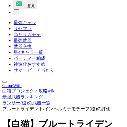
ご意見
最強キャラ
リセマラ
当たりガチャ
最強武器
武器交換
星4キャラ一覧
パーティー編成
神進化おすすめ
サマービーチ当たり
GameWith
白猫プロジェクト攻略wiki
最強武器ランキング
ランサー(槍)の武器一覧
ブルートライデント/インヘルミナモチーフ(槍)の評価
【白猫】ブルートライデン