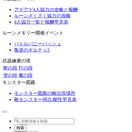
アゲアゲ4人協力の攻略と報酬
ルーンざくざく協力の攻略
4人協力一覧と報酬早見表
ルーンメモリー開催イベント
バトルバニーバッシュ
叛逆のギルティ2
武器練磨の塔
斬の段
打の段
突の段
魔の段
モンスター図鑑
モンスター図鑑の敵出現場所
敵モンスター弱点/耐性早見表
検索