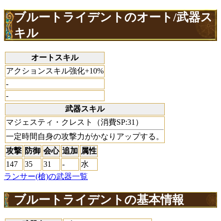
ブルートライデントのオート/武器ス
キル
オートスキル
アクションスキル強化+10%
-
-
武器スキル
マジェスティ・クレスト（消費SP:31）
一定時間自身の攻撃力がかなりアップする。
攻撃
防御
会心
追加
属性
147
35
31
-
水
ランサー(槍)の武器一覧
ブルートライデントの基本情報