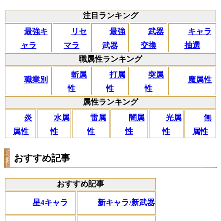
注目ランキング
リセ
最強キ
武器
キャラ
最強
マラ
ャラ
交換
抽選
武器
職属性ランキング
斬属
打属
突属
職業別
魔属性
性
性
性
属性ランキング
闇属
炎
水属
雷属
光属
無
性
属性
性
性
性
属性
おすすめ記事
おすすめ記事
星4キャラ
新キャラ/新武器