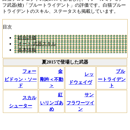
フ武器(槍)「ブルートライデント」の評価です。白猫ブルー
トライデントのスキル、ステータスも掲載しています。
目次
総合評価
オート/武器スキル
基本情報
夏2015で登場した武器
フォー
金
ブル
レッ
ビドゥン・ソー
剛杵＜不動
ートライデン
ドウェイヴ
ド
＞
ト
紅
サン
スカル
いリンゴあ
フラワーツイ
シューター
め
ン