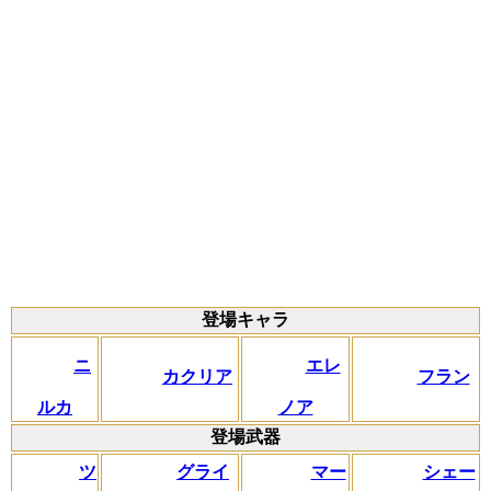
登場キャラ
ニ
エレ
カクリア
フラン
ルカ
ノア
登場武器
ツ
グライ
マー
シェー