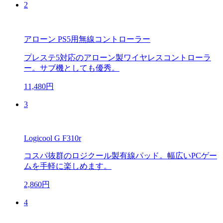
2
アローン PS5用無線コントローラー
プレステ5対応のアローン製ワイヤレスコントローラ
ー。サブ機としても優秀。
11,480円
3
Logicool G F310r
コスパ抜群のロジクール製有線パッド。幅広いPCゲー
ムを手軽に楽しめます。
2,860円
4