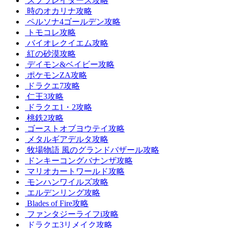
スプラレイダース攻略
時のオカリナ攻略
ペルソナ4ゴールデン攻略
トモコレ攻略
バイオレクイエム攻略
紅の砂漠攻略
デイモン&ベイビー攻略
ポケモンZA攻略
ドラクエ7攻略
仁王3攻略
ドラクエ1・2攻略
桃鉄2攻略
ゴーストオブヨウテイ攻略
メタルギアデルタ攻略
牧場物語 風のグランドバザール攻略
ドンキーコングバナンザ攻略
マリオカートワールド攻略
モンハンワイルズ攻略
エルデンリング攻略
Blades of Fire攻略
ファンタジーライフi攻略
ドラクエ3リメイク攻略