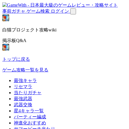
事前ガチャ
ゲーム検索
ログイン
白猫プロジェクト攻略wiki
掲示板Q&A
トップに戻る
ゲーム攻略一覧を見る
最強キャラ
リセマラ
当たりガチャ
最強武器
武器交換
星4キャラ一覧
パーティー編成
神進化おすすめ
サマービーチ当たり