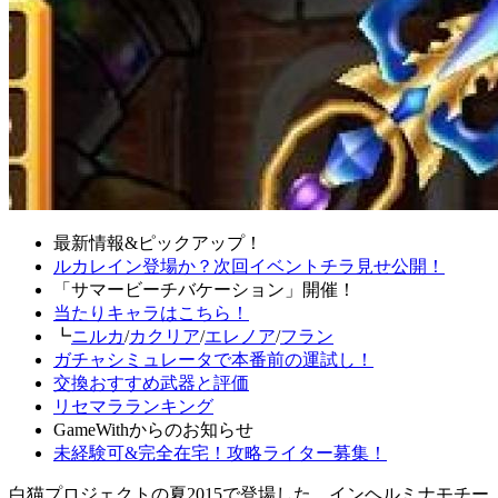
最新情報&ピックアップ！
ルカレイン登場か？次回イベントチラ見せ公開！
「サマービーチバケーション」開催！
当たりキャラはこちら！
┗
ニルカ
/
カクリア
/
エレノア
/
フラン
ガチャシミュレータで本番前の運試し！
交換おすすめ武器と評価
リセマラランキング
GameWithからのお知らせ
未経験可&完全在宅！攻略ライター募集！
白猫プロジェクトの夏2015で登場した、インヘルミナモチー