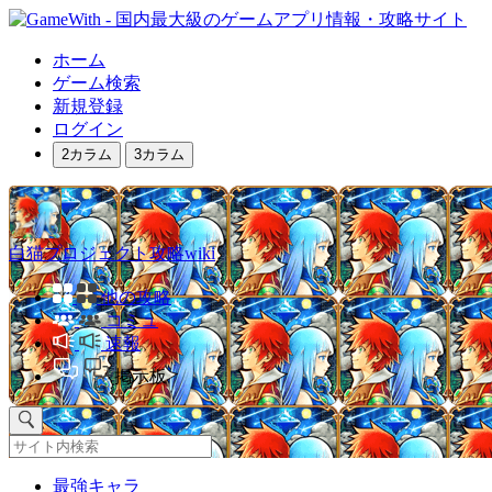
ホーム
ゲーム検索
新規登録
ログイン
2カラム
3カラム
白猫プロジェクト攻略wiki
他の攻略
コミュ
速報
掲示板
最強キャラ