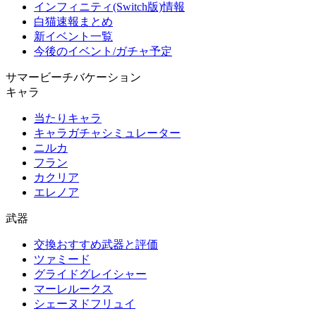
インフィニティ(Switch版)情報
白猫速報まとめ
新イベント一覧
今後のイベント/ガチャ予定
サマービーチバケーション
キャラ
当たりキャラ
キャラガチャシミュレーター
ニルカ
フラン
カクリア
エレノア
武器
交換おすすめ武器と評価
ツァミード
グライドグレイシャー
マーレルークス
シェーヌドフリュイ