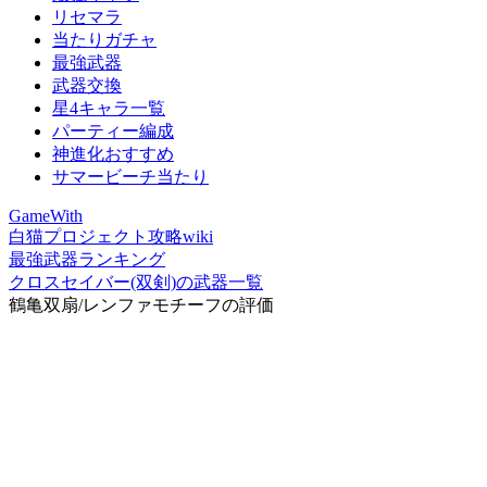
リセマラ
当たりガチャ
最強武器
武器交換
星4キャラ一覧
パーティー編成
神進化おすすめ
サマービーチ当たり
GameWith
白猫プロジェクト攻略wiki
最強武器ランキング
クロスセイバー(双剣)の武器一覧
鶴亀双扇/レンファモチーフの評価