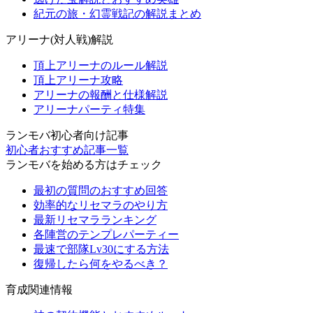
紀元の旅・幻霊戦記の解説まとめ
アリーナ(対人戦)解説
頂上アリーナのルール解説
頂上アリーナ攻略
アリーナの報酬と仕様解説
アリーナパーティ特集
ランモバ初心者向け記事
初心者おすすめ記事一覧
ランモバを始める方はチェック
最初の質問のおすすめ回答
効率的なリセマラのやり方
最新リセマラランキング
各陣営のテンプレパーティー
最速で部隊Lv30にする方法
復帰したら何をやるべき？
育成関連情報