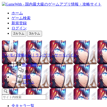
ホーム
ゲーム検索
新規登録
ログイン
2カラム
3カラム
ランモバ攻略wiki｜ラングリッサーモバイル
他の攻略
掲示板
速報
コミュ
全キャラ一覧