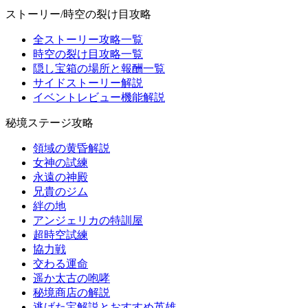
ストーリー/時空の裂け目攻略
全ストーリー攻略一覧
時空の裂け目攻略一覧
隠し宝箱の場所と報酬一覧
サイドストーリー解説
イベントレビュー機能解説
秘境ステージ攻略
領域の黄昏解説
女神の試練
永遠の神殿
兄貴のジム
絆の地
アンジェリカの特訓屋
超時空試練
協力戦
交わる運命
遥か太古の咆哮
秘境商店の解説
逃げた宝解説とおすすめ英雄