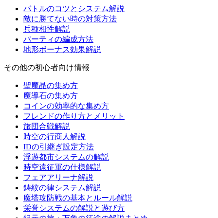
バトルのコツとシステム解説
敵に勝てない時の対策方法
兵種相性解説
パーティの編成方法
地形ボーナス効果解説
その他の初心者向け情報
聖魔晶の集め方
魔導石の集め方
コインの効率的な集め方
フレンドの作り方とメリット
旅団合戦解説
時空の行商人解説
IDの引継ぎ設定方法
浮遊都市システムの解説
時空遠征軍の仕様解説
フェアアリーナ解説
鋳紋の律システム解説
魔塔攻防戦の基本とルール解説
栄誉システムの解説と遊び方