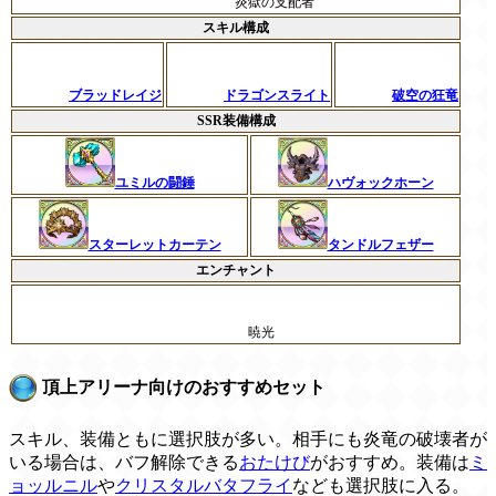
炎獄の支配者
スキル構成
ブラッドレイジ
ドラゴンスライト
破空の狂竜
SSR装備構成
ユミルの闘錘
ハヴォックホーン
スターレットカーテン
タンドルフェザー
エンチャント
暁光
頂上アリーナ向けのおすすめセット
スキル、装備ともに選択肢が多い。相手にも炎竜の破壊者が
いる場合は、バフ解除できる
おたけび
がおすすめ。装備は
ミ
ョッルニル
や
クリスタルバタフライ
なども選択肢に入る。