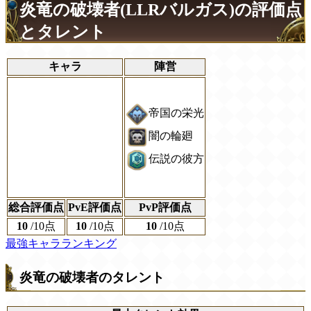
炎竜の破壊者(LLRバルガス)の評価点
とタレント
キャラ
陣営
帝国の栄光
闇の輪廻
伝説の彼方
総合評価点
PvE評価点
PvP評価点
10
/
10点
10
/
10点
10
/
10点
最強キャラランキング
炎竜の破壊者のタレント