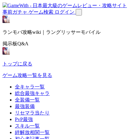
事前ガチャ
ゲーム検索
ログイン
ランモバ攻略wiki｜ラングリッサーモバイル
掲示板Q&A
トップに戻る
ゲーム攻略一覧を見る
全キャラ一覧
総合最強キャラ
全装備一覧
最強装備
リセマラ当たり
PvP最強
スキル一覧
絆解放相関一覧
初心者記事一覧