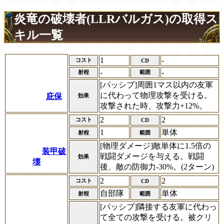
炎竜の破壊者(LLRバルガス)の取得ス
キル一覧
1
-
コスト
CD
-
-
射程
範囲
[パッシブ]周囲1マス以内の友軍
に代わって物理攻撃を受ける。
庇保
効果
攻撃された時、攻撃力+12%。
2
2
コスト
CD
1
単体
射程
範囲
[物理ダメージ]敵単体に1.5倍の
装甲破
戦闘ダメージを与える。戦闘
効果
壊
後、敵の防御力-30%。(2ターン)
2
2
コスト
CD
自部隊
単体
射程
範囲
[パッシブ]隣接する友軍に代わっ
て全ての攻撃を受ける。被クリ