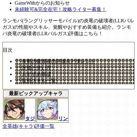
GameWithからのお知らせ
未経験可&完全在宅！攻略ライター募集！
ランモバ(ラングリッサーモバイル)の炎竜の破壊者(LLRバル
ガス)の性能やスキル、覚醒やおすすめ装備も紹介。ランモ
バ炎竜の破壊者(LLRバルガス)評価はこちら！
目次
炎竜の破壊者の評価点とタレント
評価と使い方
おすすめ構成
取得スキル一覧
最新ピックアップキャラ
タジ
リン
全英雄(キャラ)評価一覧