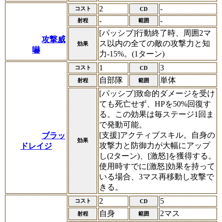
2
-
コスト
CD
-
-
射程
範囲
[パッシブ]行動終了時、周囲2マ
攻撃威
ス以内の全ての敵の攻撃力と知
効果
嚇
力-15%。(1ターン)
1
3
コスト
CD
自部隊
単体
射程
範囲
[パッシブ]致命的ダメージを受け
ても死亡せず、HPを50%回復す
る。この効果は毎ステージ1回ま
で発動可能。
[支援]アクティブスキル。自身の
ブラッ
効果
攻撃力と防御力が大幅にアップ
ドレイジ
し(2ターン)、[激怒]を獲得する。
使用時すでに[激怒]効果を持って
いる場合、3マス再移動し攻撃で
きる。
2
5
コスト
CD
自身
2マス
射程
範囲