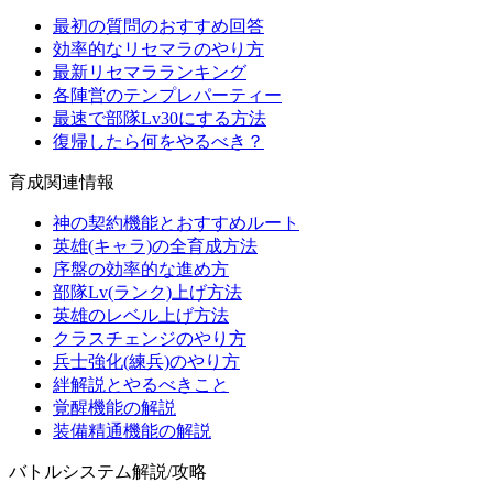
最初の質問のおすすめ回答
効率的なリセマラのやり方
最新リセマラランキング
各陣営のテンプレパーティー
最速で部隊Lv30にする方法
復帰したら何をやるべき？
育成関連情報
神の契約機能とおすすめルート
英雄(キャラ)の全育成方法
序盤の効率的な進め方
部隊Lv(ランク)上げ方法
英雄のレベル上げ方法
クラスチェンジのやり方
兵士強化(練兵)のやり方
絆解説とやるべきこと
覚醒機能の解説
装備精通機能の解説
バトルシステム解説/攻略