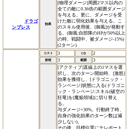
[物理ダメージ]周囲2マス以内の
全ての敵に0.36倍の範囲ダメージ
を与える。更に、ダメージを受
けた敵に弱化効果を与える。こ
ドラゴ
効果
のスキル使用後、[御風]が発動す
ンブレス
る。(御風:自部隊のHPが50%以上
の時、戦闘中、被ダメージ-15%)
(2ターン)
3
2
コスト
CD
3
3
射程
範囲
[アクティブ]直線上の1マスを選
択し、次のターン開始時、[激怒]
効果を獲得し、[ドラゴニック・
ランページ]状態に入る(ドラゴニ
ック・ランページ:スキル[破空の
狂竜]を[魔焔領域]に切り替え
る。
与ダメージ+30%。行動終了時、
自身の強化効果のターン数は減
少しない)。
その後、目標位置にテレポート