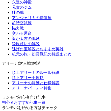
永遠の神殿
兄貴のジム
絆の地
アンジェリカの特訓屋
超時空試練
協力戦
交わる運命
遥か太古の咆哮
秘境商店の解説
逃げた宝解説とおすすめ英雄
紀元の旅・幻霊戦記の解説まとめ
アリーナ(対人戦)解説
頂上アリーナのルール解説
頂上アリーナ攻略
アリーナの報酬と仕様解説
アリーナパーティ特集
ランモバ初心者向け記事
初心者おすすめ記事一覧
ランモバを始める方はチェック