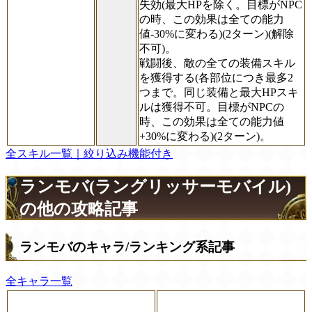
失効(最大HPを除く。目標がNPC
の時、この効果は全ての能力
値-30%に変わる)(2ターン)(解除
不可)。
戦闘後、敵の全ての装備スキル
を獲得する(各部位につき最多2
つまで。同じ装備と最大HPスキ
ルは獲得不可。目標がNPCの
時、この効果は全ての能力値
+30%に変わる)(2ターン)。
全スキル一覧｜絞り込み機能付き
ランモバ(ラングリッサーモバイル)
の他の攻略記事
ランモバのキャラ/ランキング系記事
全キャラ一覧