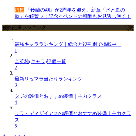
特集
『鈴蘭の剣』が2周年を迎え、新章「氷と血の
道」を解禁ッ！記念イベントの報酬もお見逃し無く！
攻略記事ランキング
最強キャラランキング｜総合と役割別で掲載中！
1
全英雄(キャラ)評価一覧
2
最新リセマラ当たりランキング
3
タジの評価とおすすめ装備｜主力クラス
4
リラ・ディザイアスの評価とおすすめ装備｜主力クラ
ス
5