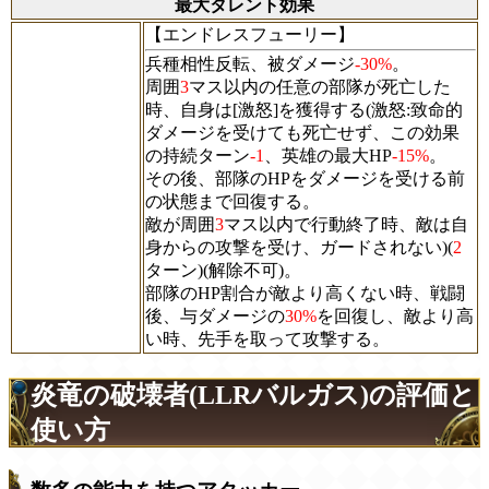
最大タレント効果
【エンドレスフューリー】
兵種相性反転、被ダメージ
-30%
。
周囲
3
マス以内の任意の部隊が死亡した
時、自身は[激怒]を獲得する(激怒:致命的
ダメージを受けても死亡せず、この効果
の持続ターン
-1
、英雄の最大HP
-15%
。
その後、部隊のHPをダメージを受ける前
の状態まで回復する。
敵が周囲
3
マス以内で行動終了時、敵は自
身からの攻撃を受け、ガードされない)(
2
ターン)(解除不可)。
部隊のHP割合が敵より高くない時、戦闘
後、与ダメージの
30%
を回復し、敵より高
い時、先手を取って攻撃する。
炎竜の破壊者(LLRバルガス)の評価と
使い方