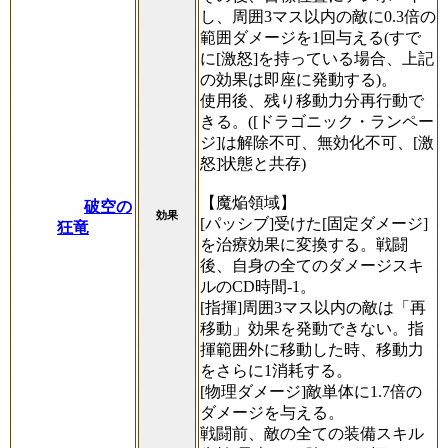
し、周囲3マス以内の敵に0.3倍の
範囲ダメージを1回与える(すで
に[激怒]を持っている場合、上記
の効果は即座に発動する)。
使用後、残り移動力分再行動で
きる。([ドラゴニック・ランペー
ジ]は解除不可、無効化不可、[激
怒]状態と共存)
【魔焔領域】
破空の
効果
[パッシブ]受けた[固定ダメージ]
狂竜
を治療効果に変換する。戦闘
後、自身の全てのダメージスキ
ルのCD時間-1。
[指揮]周囲3マス以内の敵は「再
移動」効果を発動できない。指
揮範囲外に移動した時、移動力
をさらに1消耗する。
[物理ダメージ]敵単体に1.7倍の
ダメージを与える。
戦闘前、敵の全ての装備スキル