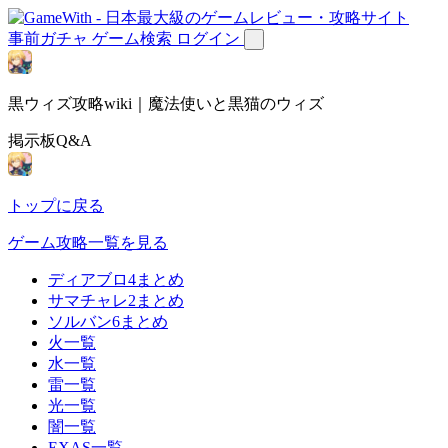
事前ガチャ
ゲーム検索
ログイン
黒ウィズ攻略wiki｜魔法使いと黒猫のウィズ
掲示板Q&A
トップに戻る
ゲーム攻略一覧を見る
ディアブロ4まとめ
サマチャレ2まとめ
ソルバン6まとめ
火一覧
水一覧
雷一覧
光一覧
闇一覧
EXAS一覧