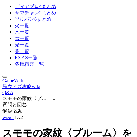
ディアブロ4まとめ
サマチャレ2まとめ
ソルバン6まとめ
火一覧
水一覧
雷一覧
光一覧
闇一覧
EXAS一覧
各種精霊一覧
GameWith
黒ウィズ攻略wiki
Q&A
スモモの家紋〈プルー...
質問と回答
解決済み
wisan
Lv2
スモモの家紋〈プルーム〉を