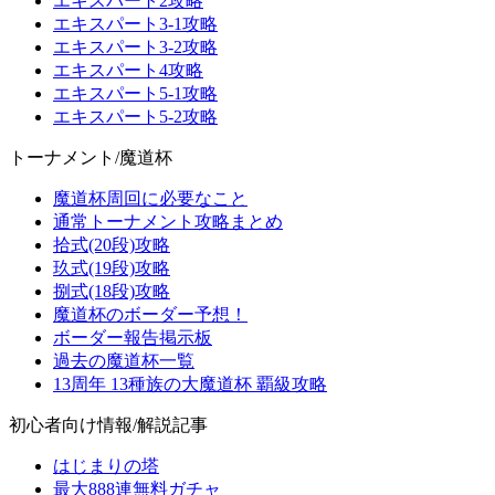
エキスパート2攻略
エキスパート3-1攻略
エキスパート3-2攻略
エキスパート4攻略
エキスパート5-1攻略
エキスパート5-2攻略
トーナメント/魔道杯
魔道杯周回に必要なこと
通常トーナメント攻略まとめ
拾式(20段)攻略
玖式(19段)攻略
捌式(18段)攻略
魔道杯のボーダー予想！
ボーダー報告掲示板
過去の魔道杯一覧
13周年 13種族の大魔道杯 覇級攻略
初心者向け情報/解説記事
はじまりの塔
最大888連無料ガチャ