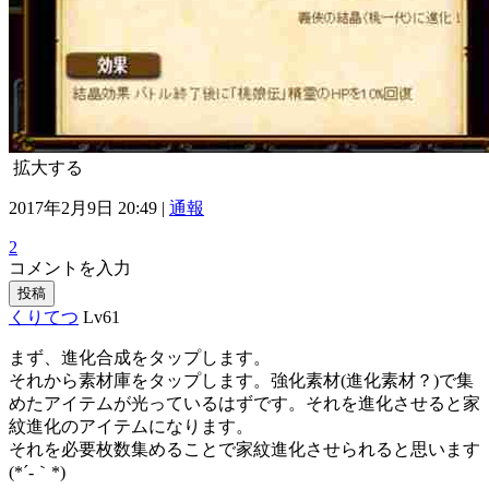
拡大する
2017年2月9日 20:49 |
通報
2
コメントを入力
投稿
くりてつ
Lv61
まず、進化合成をタップします。
それから素材庫をタップします。強化素材(進化素材？)で集
めたアイテムが光っているはずです。それを進化させると家
紋進化のアイテムになります。
それを必要枚数集めることで家紋進化させられると思います
(*´-｀*)ゞ