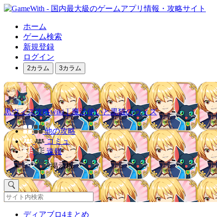
ホーム
ゲーム検索
新規登録
ログイン
2カラム
3カラム
黒ウィズ攻略wiki｜魔法使いと黒猫のウィズ
他の攻略
コミュ
速報
掲示板
ディアブロ4まとめ