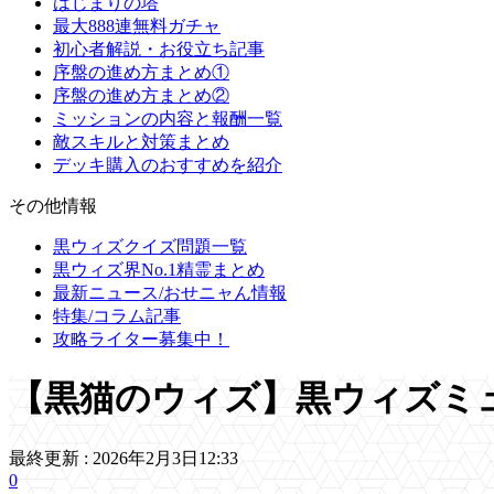
はじまりの塔
最大888連無料ガチャ
初心者解説・お役立ち記事
序盤の進め方まとめ①
序盤の進め方まとめ②
ミッションの内容と報酬一覧
敵スキルと対策まとめ
デッキ購入のおすすめを紹介
その他情報
黒ウィズクイズ問題一覧
黒ウィズ界No.1精霊まとめ
最新ニュース/おせニャん情報
特集/コラム記事
攻略ライター募集中！
【黒猫のウィズ】黒ウィズミュ
最終更新 :
2026年2月3日12:33
0