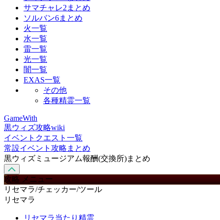
サマチャレ2まとめ
ソルバン6まとめ
火一覧
水一覧
雷一覧
光一覧
闇一覧
EXAS一覧
その他
各種精霊一覧
GameWith
黒ウィズ攻略wiki
イベントクエスト一覧
常設イベント攻略まとめ
黒ウィズミュージアム報酬(交換所)まとめ
攻略 メニュー
リセマラ/チェッカー/ツール
リセマラ
リセマラ当たり精霊