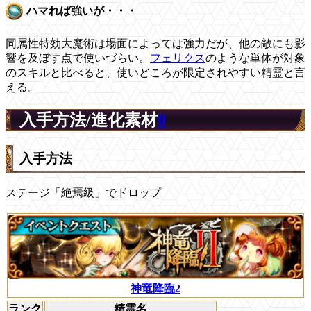
ハマれば強いが・・・
同属性特効大魔術は場面によっては強力だが、他の敵にも影
響を及ぼす点で使いづらい。
フェリクス
のような単体が対象
のスキルと比べると、使いどころが限定されやすい精霊と言
える。
入手方法/進化素材
0
入手方法
ステージ「絶焉級」でドロップ
神竜降臨2
ランク
精霊名