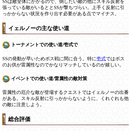
SSは敵全体にかかるので、倒したい敵の他にスキル反射を
張っている敵がいるととSSが撃ちづらい。上手く反射に引
っかからない状況を作り出す必要がある点でマイナス。
イェルノーの主な使い道
トーナメントでの使い道/壱式で
SSの発動が早いためボス戦に間に合う。特に
壱式
ではボス
のお供が雷属性なのでかなりマッチしているのが嬉しい。
イベントでの使い道/雷属性の敵対策
雷属性の厄介な敵が登場するクエストではイェルノーの出番
がある。スキル反射に引っかからないように、くれぐれも他
の敵に注意しよう。
総合評価