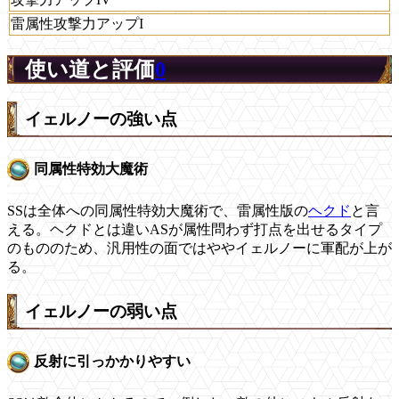
雷属性攻撃力アップI
使い道と評価
0
イェルノーの強い点
同属性特効大魔術
SSは全体への同属性特効大魔術で、雷属性版の
ヘクド
と言
える。ヘクドとは違いASが属性問わず打点を出せるタイプ
のもののため、汎用性の面ではややイェルノーに軍配が上が
る。
イェルノーの弱い点
反射に引っかかりやすい