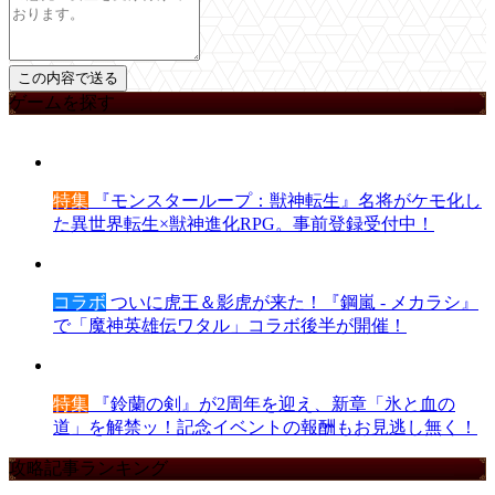
ゲームを探す
特集
『モンスターループ：獣神転生』名将がケモ化し
た異世界転生×獣神進化RPG。事前登録受付中！
コラボ
ついに虎王＆影虎が来た！『鋼嵐 - メカラシ』
で「魔神英雄伝ワタル」コラボ後半が開催！
特集
『鈴蘭の剣』が2周年を迎え、新章「氷と血の
道」を解禁ッ！記念イベントの報酬もお見逃し無く！
攻略記事ランキング