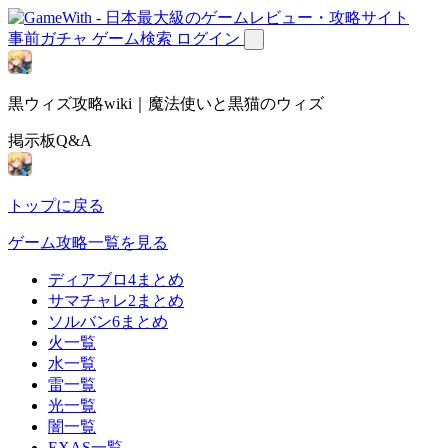
事前ガチャ
ゲーム検索
ログイン
黒ウィズ攻略wiki｜魔法使いと黒猫のウィズ
掲示板Q&A
トップに戻る
ゲーム攻略一覧を見る
ディアブロ4まとめ
サマチャレ2まとめ
ソルバン6まとめ
火一覧
水一覧
雷一覧
光一覧
闇一覧
EXAS一覧