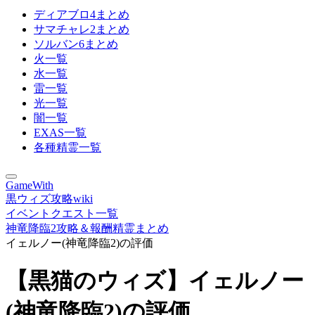
ディアブロ4まとめ
サマチャレ2まとめ
ソルバン6まとめ
火一覧
水一覧
雷一覧
光一覧
闇一覧
EXAS一覧
各種精霊一覧
GameWith
黒ウィズ攻略wiki
イベントクエスト一覧
神竜降臨2攻略＆報酬精霊まとめ
イェルノー(神竜降臨2)の評価
【黒猫のウィズ】イェルノー
(神竜降臨2)の評価