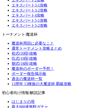
エキスパート2攻略
エキスパート3-1攻略
エキスパート3-2攻略
エキスパート4攻略
エキスパート5-1攻略
エキスパート5-2攻略
トーナメント/魔道杯
魔道杯周回に必要なこと
通常トーナメント攻略まとめ
拾式(20段)攻略
玖式(19段)攻略
捌式(18段)攻略
魔道杯のボーダー予想！
ボーダー報告掲示板
過去の魔道杯一覧
13周年 13種族の大魔道杯 覇級攻略
初心者向け情報/解説記事
はじまりの塔
最大888連無料ガチャ