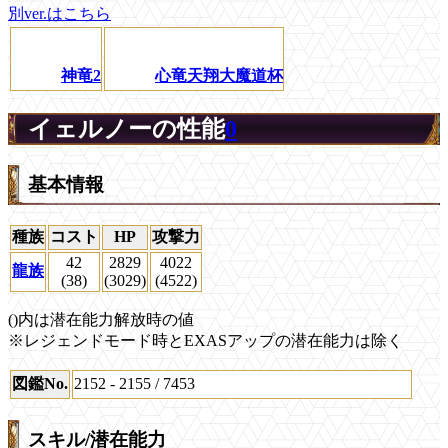
別ver.はこちら
神竜2
心竜天翔大魔道杯
イェルノーの性能
0
基本情報
種族
コスト
HP
攻撃力
42
2829
4022
龍族
(38)
(3029)
(4522)
()内は潜在能力解放時の値
※レジェンドモード時とEXASアップの潜在能力は除く
図鑑No.
2152 - 2155 / 7453
スキル/潜在能力