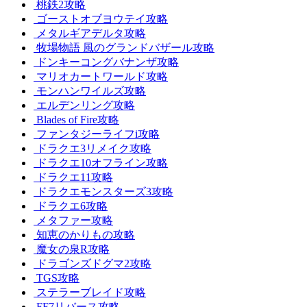
桃鉄2攻略
ゴーストオブヨウテイ攻略
メタルギアデルタ攻略
牧場物語 風のグランドバザール攻略
ドンキーコングバナンザ攻略
マリオカートワールド攻略
モンハンワイルズ攻略
エルデンリング攻略
Blades of Fire攻略
ファンタジーライフi攻略
ドラクエ3リメイク攻略
ドラクエ10オフライン攻略
ドラクエ11攻略
ドラクエモンスターズ3攻略
ドラクエ6攻略
メタファー攻略
知恵のかりもの攻略
魔女の泉R攻略
ドラゴンズドグマ2攻略
TGS攻略
ステラーブレイド攻略
FF7リバース攻略