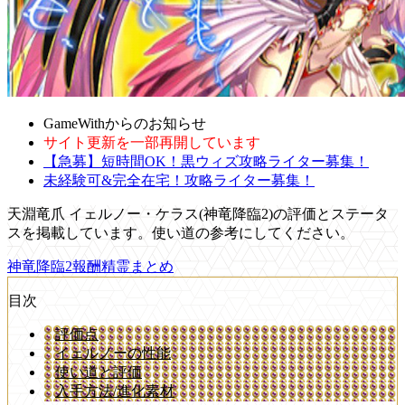
GameWithからのお知らせ
サイト更新を一部再開しています
【急募】短時間OK！黒ウィズ攻略ライター募集！
未経験可&完全在宅！攻略ライター募集！
天淵竜爪 イェルノー・ケラス(神竜降臨2)の評価とステータ
スを掲載しています。使い道の参考にしてください。
神竜降臨2報酬精霊まとめ
目次
評価点
イェルノーの性能
使い道と評価
入手方法/進化素材