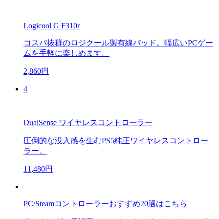
Logicool G F310r
コスパ抜群のロジクール製有線パッド。幅広いPCゲー
ムを手軽に楽しめます。
2,860円
4
DualSense ワイヤレスコントローラー
圧倒的な没入感を生むPS5純正ワイヤレスコントロー
ラー。
11,480円
PC/Steamコントローラーおすすめ20選はこちら