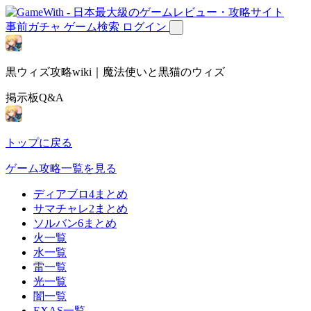
事前ガチャ
ゲーム検索
ログイン
黒ウィズ攻略wiki｜魔法使いと黒猫のウィズ
掲示板Q&A
トップに戻る
ゲーム攻略一覧を見る
ディアブロ4まとめ
サマチャレ2まとめ
ソルバン6まとめ
火一覧
水一覧
雷一覧
光一覧
闇一覧
EXAS一覧