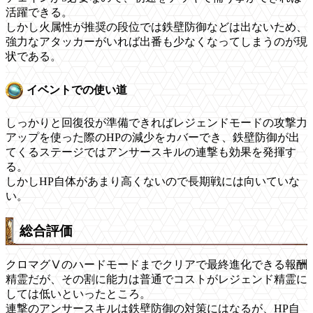
活躍できる。
しかし火属性が推奨の段位では鉄壁防御などは出ないため、
強力なアタッカーがいれば出番も少なくなってしまうのが現
状である。
イベントでの使い道
しっかりと回復役が準備できればレジェンドモードの攻撃力
アップを使った際のHPの減少をカバーでき、鉄壁防御が出
てくるステージではアンサースキルの連撃も効果を発揮す
る。
しかしHP自体があまり高くないので長期戦には向いていな
い。
総合評価
クロマグⅤのハードモードまでクリアで最終進化できる報酬
精霊だが、その割に能力は普通でコストがレジェンド精霊に
しては低いといったところ。
連撃のアンサースキルは鉄壁防御の対策にはなるが、HP自