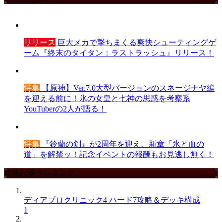
リリース
巨大メカで撃ちまくる爽快シューティングゲ
ーム『終末のタイタン：ラストラッシュ』リリース！
特集
【原神】Ver.7.0大型バージョンのスネージナヤ編
を迎える前に！氷の女皇と七神の思惑を考察系
YouTuberの2人が語る！
特集
『鈴蘭の剣』が2周年を迎え、新章「氷と血の
道」を解禁ッ！記念イベントの報酬もお見逃し無く！
攻略記事ランキング
ディアブロクリニック4 ハード7攻略＆デッキ構成
1