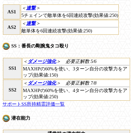
＜
連撃
＞
AS1
5チェインで敵単体を6回連続攻撃(効果値:250)
＜
連撃
＞
AS2
敵単体を6回連続攻撃(効果値:250)
SS：番長の剛腕鬼タコ殴り
＜
ダメージ強化
＞
必要正解数 5/6
SS1
MAXHPの60%を使い、3ターン自分の攻撃力をア
ップ(効果値:150)
＜
ダメージ強化
＞
必要正解数 7/8
SS2
MAXHPの60%を使い、4ターン自分の攻撃力をア
ップ(効果値:250)
サポートSS所持精霊評価一覧
潜在能力