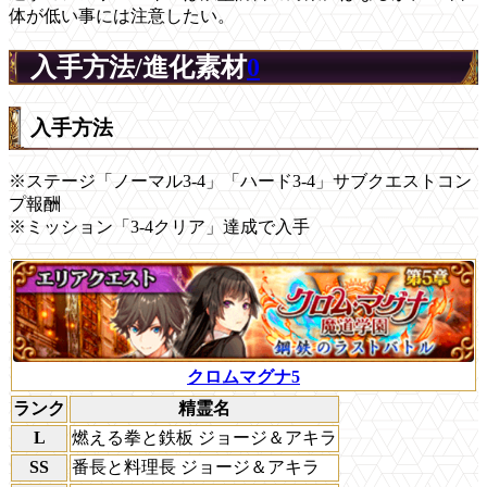
体が低い事には注意したい。
入手方法/進化素材
0
入手方法
※ステージ「ノーマル3-4」「ハード3-4」サブクエストコン
プ報酬
※ミッション「3-4クリア」達成で入手
クロムマグナ5
ランク
精霊名
L
燃える拳と鉄板 ジョージ＆アキラ
SS
番長と料理長 ジョージ＆アキラ