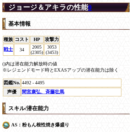
ジョージ＆アキラの性能
0
基本情報
種族
コスト
HP
攻撃力
2005
3053
戦士
34
(2305)
(3453)
()内は潜在能力解放時の値
※レジェンドモード時とEXASアップの潜在能力は除く
図鑑No.
4492 - 4495
声優
間宮康弘、斉藤壮馬
スキル/潜在能力
AS：粉もん根性焼き爆盛り