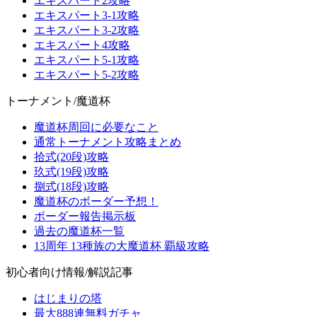
エキスパート2攻略
エキスパート3-1攻略
エキスパート3-2攻略
エキスパート4攻略
エキスパート5-1攻略
エキスパート5-2攻略
トーナメント/魔道杯
魔道杯周回に必要なこと
通常トーナメント攻略まとめ
拾式(20段)攻略
玖式(19段)攻略
捌式(18段)攻略
魔道杯のボーダー予想！
ボーダー報告掲示板
過去の魔道杯一覧
13周年 13種族の大魔道杯 覇級攻略
初心者向け情報/解説記事
はじまりの塔
最大888連無料ガチャ