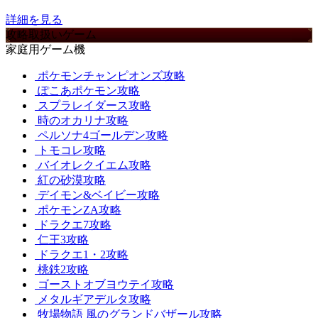
詳細を見る
攻略取扱いゲーム
家庭用ゲーム機
ポケモンチャンピオンズ攻略
ぽこあポケモン攻略
スプラレイダース攻略
時のオカリナ攻略
ペルソナ4ゴールデン攻略
トモコレ攻略
バイオレクイエム攻略
紅の砂漠攻略
デイモン&ベイビー攻略
ポケモンZA攻略
ドラクエ7攻略
仁王3攻略
ドラクエ1・2攻略
桃鉄2攻略
ゴーストオブヨウテイ攻略
メタルギアデルタ攻略
牧場物語 風のグランドバザール攻略