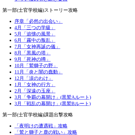
第一部(士官学校編)ストーリー攻略
序章「必然の出会い」
4月「三つの学級」
5月「追懐の風景」
6月「霧中の叛乱」
7月「女神再誕の儀」
8月「黒風の塔」
9月「死神の噂」
10月「鷲獅子の野」
11月「炎と闇の蠢動」
12月「涙のわけ」
1月「女神の行方」
2月「深遠の玉座」
3月「争覇の幕開け」(黒鷲Aルート)
3月「戦乱の幕開け」(黒鷲Bルート)
第一部(士官学校編)課題出撃攻略
「夜明けの遭遇戦」攻略
「鷲と獅子と鹿の戦い」攻略