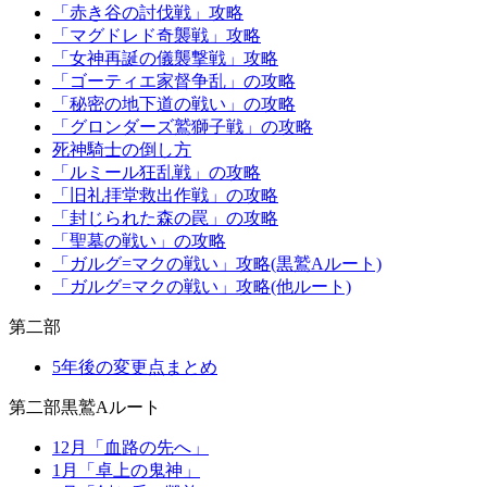
「赤き谷の討伐戦」攻略
「マグドレド奇襲戦」攻略
「女神再誕の儀襲撃戦」攻略
「ゴーティエ家督争乱」の攻略
「秘密の地下道の戦い」の攻略
「グロンダーズ鷲獅子戦」の攻略
死神騎士の倒し方
「ルミール狂乱戦」の攻略
「旧礼拝堂救出作戦」の攻略
「封じられた森の罠」の攻略
「聖墓の戦い」の攻略
「ガルグ=マクの戦い」攻略(黒鷲Aルート)
「ガルグ=マクの戦い」攻略(他ルート)
第二部
5年後の変更点まとめ
第二部黒鷲Aルート
12月「血路の先へ」
1月「卓上の鬼神」