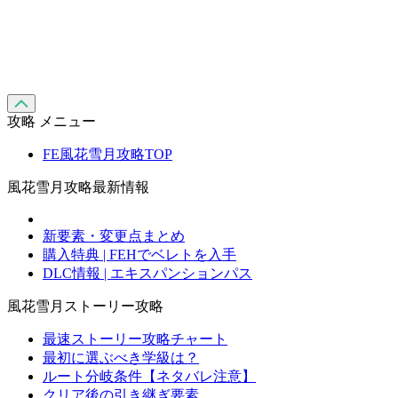
攻略 メニュー
FE風花雪月攻略TOP
風花雪月攻略最新情報
新要素・変更点まとめ
購入特典 | FEHでベレトを入手
DLC情報 | エキスパンションパス
風花雪月ストーリー攻略
最速ストーリー攻略チャート
最初に選ぶべき学級は？
ルート分岐条件【ネタバレ注意】
クリア後の引き継ぎ要素