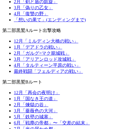
2月「剣と盾の凱旋」
3月「偽りの乙女」
4月「復讐の野」
「想いの果て」(エンディングまで)
第二部黒鷲Aルート出撃攻略
12月「ミルディン大橋の戦い」
1月「デアドラの戦い」
2月「ガルグ=マク籠城戦」
3月「アリアンロッド攻城戦」
4月「タルティーン平原の戦い」
最終戦闘「フェルディアの戦い」
第二部黒鷲Bルート
12月「再会の夜明け」
1月「国なき王の道」
2月「煉獄の谷」
3月「薔薇色の大河」
5月「鉄壁の城塞」
6月「戦塵の帝都」〜「交差の結末」
7月「光の届かぬ都」