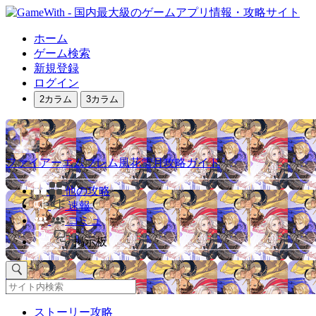
ホーム
ゲーム検索
新規登録
ログイン
2カラム
3カラム
ファイアーエムブレム風花雪月攻略ガイド
他の攻略
速報
コミュ
掲示板
ストーリー攻略