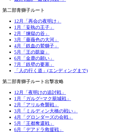
第二部青獅子ルート
12月「再会の夜明け」
1月「妄執の王子」
2月「煉獄の谷」
3月「薔薇色の大河」
4月「鉄血の鷲獅子」
5月「王の凱旋」
6月「金鹿の願い」
7月「鉄壁の要塞」
「人の行く道」(エンディングまで)
第二部青獅子ルート出撃攻略
12月「夜明けの追討戦」
1月「ガルグ=マク籠城戦」
2月「アリル奇襲戦」
3月「ミルディン大橋の戦い」
4月「グロンダーズの会戦」
5月「王都奪還戦」
6月「デアドラ救援戦」