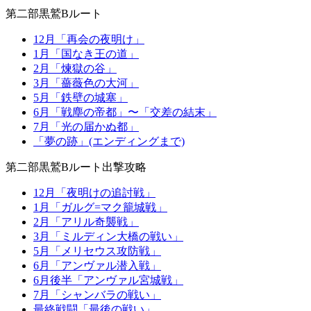
第二部黒鷲Bルート
12月「再会の夜明け」
1月「国なき王の道」
2月「煉獄の谷」
3月「薔薇色の大河」
5月「鉄壁の城塞」
6月「戦塵の帝都」〜「交差の結末」
7月「光の届かぬ都」
「夢の跡」(エンディングまで)
第二部黒鷲Bルート出撃攻略
12月「夜明けの追討戦」
1月「ガルグ=マク籠城戦」
2月「アリル奇襲戦」
3月「ミルディン大橋の戦い」
5月「メリセウス攻防戦」
6月「アンヴァル潜入戦」
6月後半「アンヴァル宮城戦」
7月「シャンバラの戦い」
最終戦闘「最後の戦い」