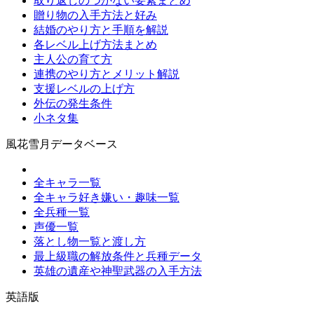
取り返しのつかない要素まとめ
贈り物の入手方法と好み
結婚のやり方と手順を解説
各レベル上げ方法まとめ
主人公の育て方
連携のやり方とメリット解説
支援レベルの上げ方
外伝の発生条件
小ネタ集
風花雪月データベース
全キャラ一覧
全キャラ好き嫌い・趣味一覧
全兵種一覧
声優一覧
落とし物一覧と渡し方
最上級職の解放条件と兵種データ
英雄の遺産や神聖武器の入手方法
英語版