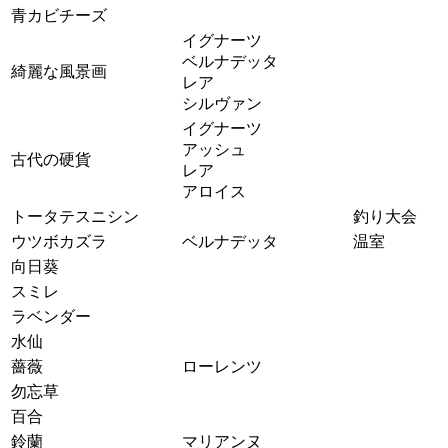
青カビチーズ
イグナーツ
ベルナデッタ
綺麗な風景画
レア
シルヴァン
イグナーツ
アッシュ
古代の硬貨
レア
アロイス
トータテスニシン
釣り大会
ウツボカズラ
ベルナデッタ
温室
向日葵
スミレ
ラベンダー
水仙
薔薇
ローレンツ
勿忘草
百合
鈴蘭
マリアンヌ