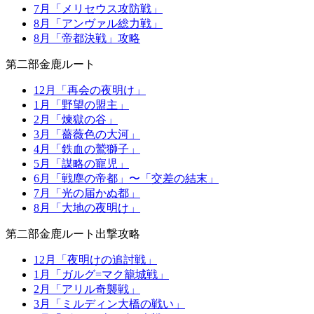
7月「メリセウス攻防戦」
8月「アンヴァル総力戦」
8月「帝都決戦」攻略
第二部金鹿ルート
12月「再会の夜明け」
1月「野望の盟主」
2月「煉獄の谷」
3月「薔薇色の大河」
4月「鉄血の鷲獅子」
5月「謀略の寵児」
6月「戦塵の帝都」〜「交差の結末」
7月「光の届かぬ都」
8月「大地の夜明け」
第二部金鹿ルート出撃攻略
12月「夜明けの追討戦」
1月「ガルグ=マク籠城戦」
2月「アリル奇襲戦」
3月「ミルディン大橋の戦い」