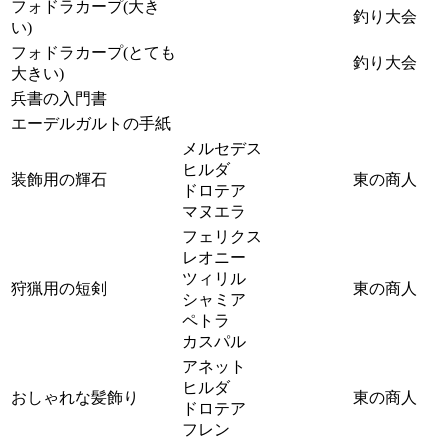
フォドラカープ(大き
釣り大会
い)
フォドラカープ(とても
釣り大会
大きい)
兵書の入門書
エーデルガルトの手紙
メルセデス
ヒルダ
装飾用の輝石
東の商人
ドロテア
マヌエラ
フェリクス
レオニー
ツィリル
狩猟用の短剣
東の商人
シャミア
ペトラ
カスパル
アネット
ヒルダ
おしゃれな髪飾り
東の商人
ドロテア
フレン