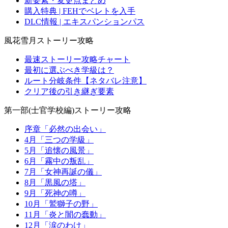
新要素・変更点まとめ
購入特典 | FEHでベレトを入手
DLC情報 | エキスパンションパス
風花雪月ストーリー攻略
最速ストーリー攻略チャート
最初に選ぶべき学級は？
ルート分岐条件【ネタバレ注意】
クリア後の引き継ぎ要素
第一部(士官学校編)ストーリー攻略
序章「必然の出会い」
4月「三つの学級」
5月「追懐の風景」
6月「霧中の叛乱」
7月「女神再誕の儀」
8月「黒風の塔」
9月「死神の噂」
10月「鷲獅子の野」
11月「炎と闇の蠢動」
12月「涙のわけ」