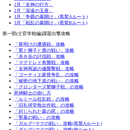
1月「女神の行方」
2月「深遠の玉座」
3月「争覇の幕開け」(黒鷲Aルート)
3月「戦乱の幕開け」(黒鷲Bルート)
第一部(士官学校編)課題出撃攻略
「夜明けの遭遇戦」攻略
「鷲と獅子と鹿の戦い」攻略
「赤き谷の討伐戦」攻略
「マグドレド奇襲戦」攻略
「女神再誕の儀襲撃戦」攻略
「ゴーティエ家督争乱」の攻略
「秘密の地下道の戦い」の攻略
「グロンダーズ鷲獅子戦」の攻略
死神騎士の倒し方
「ルミール狂乱戦」の攻略
「旧礼拝堂救出作戦」の攻略
「封じられた森の罠」の攻略
「聖墓の戦い」の攻略
「ガルグ=マクの戦い」攻略(黒鷲Aルート)
「ガルグ=マクの戦い」攻略(他ルート)