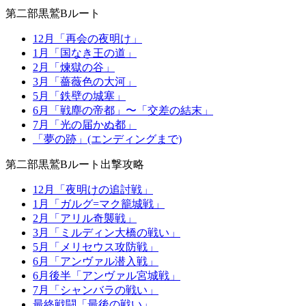
第二部黒鷲Bルート
12月「再会の夜明け」
1月「国なき王の道」
2月「煉獄の谷」
3月「薔薇色の大河」
5月「鉄壁の城塞」
6月「戦塵の帝都」〜「交差の結末」
7月「光の届かぬ都」
「夢の跡」(エンディングまで)
第二部黒鷲Bルート出撃攻略
12月「夜明けの追討戦」
1月「ガルグ=マク籠城戦」
2月「アリル奇襲戦」
3月「ミルディン大橋の戦い」
5月「メリセウス攻防戦」
6月「アンヴァル潜入戦」
6月後半「アンヴァル宮城戦」
7月「シャンバラの戦い」
最終戦闘「最後の戦い」