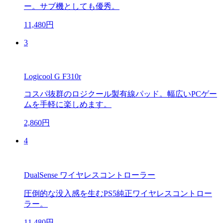
ー。サブ機としても優秀。
11,480円
3
Logicool G F310r
コスパ抜群のロジクール製有線パッド。幅広いPCゲー
ムを手軽に楽しめます。
2,860円
4
DualSense ワイヤレスコントローラー
圧倒的な没入感を生むPS5純正ワイヤレスコントロー
ラー。
11,480円