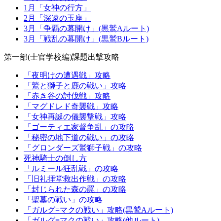
1月「女神の行方」
2月「深遠の玉座」
3月「争覇の幕開け」(黒鷲Aルート)
3月「戦乱の幕開け」(黒鷲Bルート)
第一部(士官学校編)課題出撃攻略
「夜明けの遭遇戦」攻略
「鷲と獅子と鹿の戦い」攻略
「赤き谷の討伐戦」攻略
「マグドレド奇襲戦」攻略
「女神再誕の儀襲撃戦」攻略
「ゴーティエ家督争乱」の攻略
「秘密の地下道の戦い」の攻略
「グロンダーズ鷲獅子戦」の攻略
死神騎士の倒し方
「ルミール狂乱戦」の攻略
「旧礼拝堂救出作戦」の攻略
「封じられた森の罠」の攻略
「聖墓の戦い」の攻略
「ガルグ=マクの戦い」攻略(黒鷲Aルート)
「ガルグ=マクの戦い」攻略(他ルート)