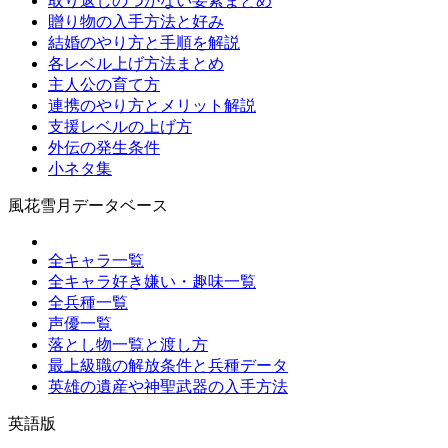
取り返しのつかない要素まとめ
贈り物の入手方法と好み
結婚のやり方と手順を解説
各レベル上げ方法まとめ
主人公の育て方
連携のやり方とメリット解説
支援レベルの上げ方
外伝の発生条件
小ネタ集
風花雪月データベース
全キャラ一覧
全キャラ好き嫌い・趣味一覧
全兵種一覧
声優一覧
落とし物一覧と渡し方
最上級職の解放条件と兵種データ
英雄の遺産や神聖武器の入手方法
英語版