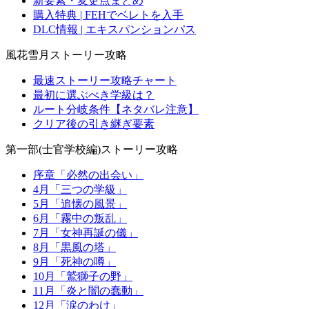
新要素・変更点まとめ
購入特典 | FEHでベレトを入手
DLC情報 | エキスパンションパス
風花雪月ストーリー攻略
最速ストーリー攻略チャート
最初に選ぶべき学級は？
ルート分岐条件【ネタバレ注意】
クリア後の引き継ぎ要素
第一部(士官学校編)ストーリー攻略
序章「必然の出会い」
4月「三つの学級」
5月「追懐の風景」
6月「霧中の叛乱」
7月「女神再誕の儀」
8月「黒風の塔」
9月「死神の噂」
10月「鷲獅子の野」
11月「炎と闇の蠢動」
12月「涙のわけ」