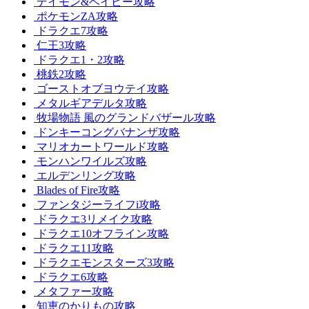
デイモン&ベイビー攻略
ポケモンZA攻略
ドラクエ7攻略
仁王3攻略
ドラクエ1・2攻略
桃鉄2攻略
ゴーストオブヨウテイ攻略
メタルギアデルタ攻略
牧場物語 風のグランドバザール攻略
ドンキーコングバナンザ攻略
マリオカートワールド攻略
モンハンワイルズ攻略
エルデンリング攻略
Blades of Fire攻略
ファンタジーライフi攻略
ドラクエ3リメイク攻略
ドラクエ10オフライン攻略
ドラクエ11攻略
ドラクエモンスターズ3攻略
ドラクエ6攻略
メタファー攻略
知恵のかりもの攻略