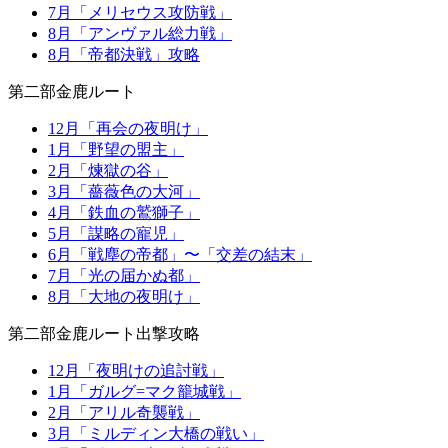
7月「メリセウス攻防戦」
8月「アンヴァル総力戦」
8月「帝都決戦」攻略
第二部金鹿ルート
12月「再会の夜明け」
1月「野望の盟主」
2月「煉獄の谷」
3月「薔薇色の大河」
4月「鉄血の鷲獅子」
5月「謀略の寵児」
6月「戦塵の帝都」〜「交差の結末」
7月「光の届かぬ都」
8月「大地の夜明け」
第二部金鹿ルート出撃攻略
12月「夜明けの追討戦」
1月「ガルグ=マク籠城戦」
2月「アリル奇襲戦」
3月「ミルディン大橋の戦い」