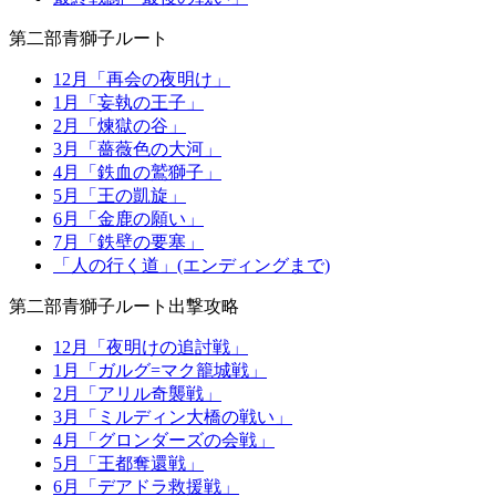
第二部青獅子ルート
12月「再会の夜明け」
1月「妄執の王子」
2月「煉獄の谷」
3月「薔薇色の大河」
4月「鉄血の鷲獅子」
5月「王の凱旋」
6月「金鹿の願い」
7月「鉄壁の要塞」
「人の行く道」(エンディングまで)
第二部青獅子ルート出撃攻略
12月「夜明けの追討戦」
1月「ガルグ=マク籠城戦」
2月「アリル奇襲戦」
3月「ミルディン大橋の戦い」
4月「グロンダーズの会戦」
5月「王都奪還戦」
6月「デアドラ救援戦」