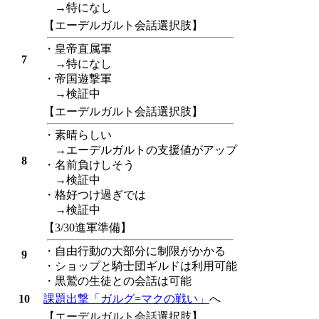
→特になし
【エーデルガルト会話選択肢】
・皇帝直属軍
7
→特になし
・帝国遊撃軍
→検証中
【エーデルガルト会話選択肢】
・素晴らしい
→エーデルガルトの支援値がアップ
8
・名前負けしそう
→検証中
・格好つけ過ぎでは
→検証中
【3/30進軍準備】
・自由行動の大部分に制限がかかる
9
・ショップと騎士団ギルドは利用可能
・黒鷲の生徒との会話は可能
10
課題出撃「ガルグ=マクの戦い」
へ
【エーデルガルト会話選択肢】