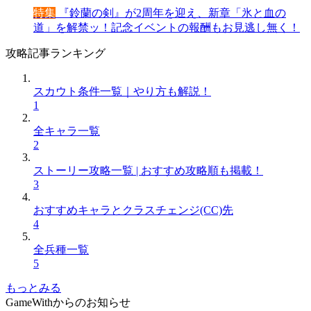
特集
『鈴蘭の剣』が2周年を迎え、新章「氷と血の
道」を解禁ッ！記念イベントの報酬もお見逃し無く！
攻略記事ランキング
スカウト条件一覧｜やり方も解説！
1
全キャラ一覧
2
ストーリー攻略一覧 | おすすめ攻略順も掲載！
3
おすすめキャラとクラスチェンジ(CC)先
4
全兵種一覧
5
もっとみる
GameWithからのお知らせ