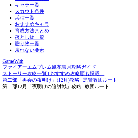
キャラ一覧
スカウト条件
兵種一覧
おすすめキャラ
育成方法まとめ
落とし物一覧
贈り物一覧
戻れない要素
GameWith
ファイアーエムブレム風花雪月攻略ガイド
ストーリー攻略一覧 | おすすめ攻略順も掲載！
第二部「再会の夜明け」(12月)攻略 | 黒鷲教団ルート
第二部12月「夜明けの追討戦」攻略 | 教団ルート