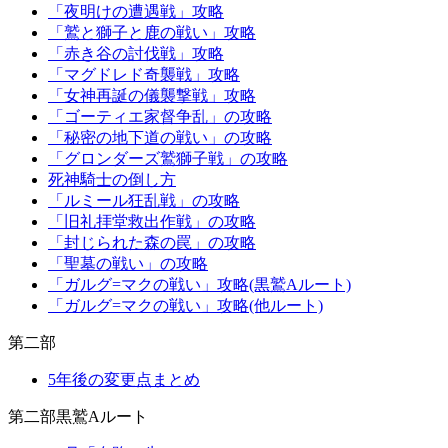
「夜明けの遭遇戦」攻略
「鷲と獅子と鹿の戦い」攻略
「赤き谷の討伐戦」攻略
「マグドレド奇襲戦」攻略
「女神再誕の儀襲撃戦」攻略
「ゴーティエ家督争乱」の攻略
「秘密の地下道の戦い」の攻略
「グロンダーズ鷲獅子戦」の攻略
死神騎士の倒し方
「ルミール狂乱戦」の攻略
「旧礼拝堂救出作戦」の攻略
「封じられた森の罠」の攻略
「聖墓の戦い」の攻略
「ガルグ=マクの戦い」攻略(黒鷲Aルート)
「ガルグ=マクの戦い」攻略(他ルート)
第二部
5年後の変更点まとめ
第二部黒鷲Aルート