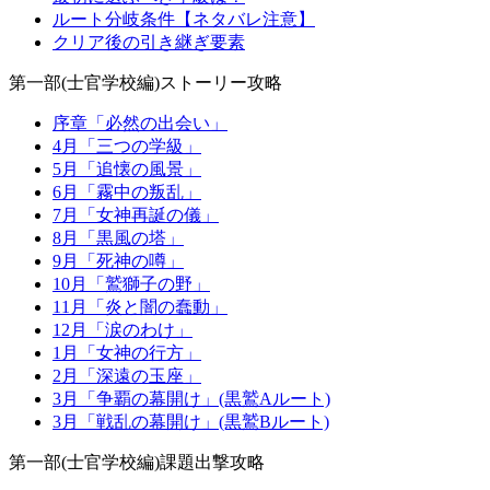
ルート分岐条件【ネタバレ注意】
クリア後の引き継ぎ要素
第一部(士官学校編)ストーリー攻略
序章「必然の出会い」
4月「三つの学級」
5月「追懐の風景」
6月「霧中の叛乱」
7月「女神再誕の儀」
8月「黒風の塔」
9月「死神の噂」
10月「鷲獅子の野」
11月「炎と闇の蠢動」
12月「涙のわけ」
1月「女神の行方」
2月「深遠の玉座」
3月「争覇の幕開け」(黒鷲Aルート)
3月「戦乱の幕開け」(黒鷲Bルート)
第一部(士官学校編)課題出撃攻略