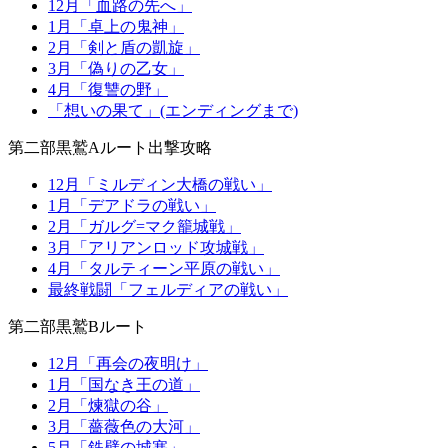
12月「血路の先へ」
1月「卓上の鬼神」
2月「剣と盾の凱旋」
3月「偽りの乙女」
4月「復讐の野」
「想いの果て」(エンディングまで)
第二部黒鷲Aルート出撃攻略
12月「ミルディン大橋の戦い」
1月「デアドラの戦い」
2月「ガルグ=マク籠城戦」
3月「アリアンロッド攻城戦」
4月「タルティーン平原の戦い」
最終戦闘「フェルディアの戦い」
第二部黒鷲Bルート
12月「再会の夜明け」
1月「国なき王の道」
2月「煉獄の谷」
3月「薔薇色の大河」
5月「鉄壁の城塞」