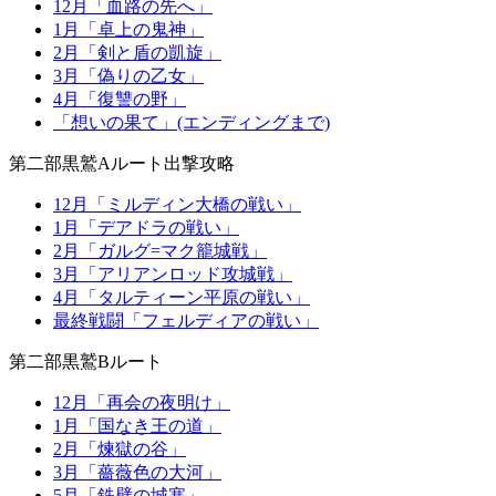
12月「血路の先へ」
1月「卓上の鬼神」
2月「剣と盾の凱旋」
3月「偽りの乙女」
4月「復讐の野」
「想いの果て」(エンディングまで)
第二部黒鷲Aルート出撃攻略
12月「ミルディン大橋の戦い」
1月「デアドラの戦い」
2月「ガルグ=マク籠城戦」
3月「アリアンロッド攻城戦」
4月「タルティーン平原の戦い」
最終戦闘「フェルディアの戦い」
第二部黒鷲Bルート
12月「再会の夜明け」
1月「国なき王の道」
2月「煉獄の谷」
3月「薔薇色の大河」
5月「鉄壁の城塞」