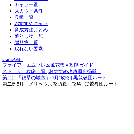
キャラ一覧
スカウト条件
兵種一覧
おすすめキャラ
育成方法まとめ
落とし物一覧
贈り物一覧
戻れない要素
GameWith
ファイアーエムブレム風花雪月攻略ガイド
ストーリー攻略一覧 | おすすめ攻略順も掲載！
第二部「鉄壁の城塞」(5月)攻略 | 黒鷲教団ルート
第二部5月「メリセウス攻防戦」攻略 | 黒鷲教団ルート