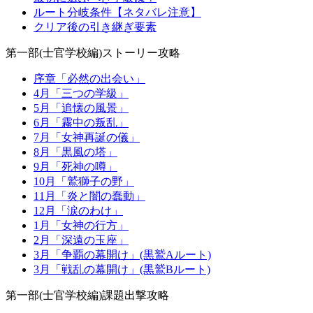
ルート分岐条件【ネタバレ注意】
クリア後の引き継ぎ要素
第一部(士官学校編)ストーリー攻略
序章「必然の出会い」
4月「三つの学級」
5月「追懐の風景」
6月「霧中の叛乱」
7月「女神再誕の儀」
8月「黒風の塔」
9月「死神の噂」
10月「鷲獅子の野」
11月「炎と闇の蠢動」
12月「涙のわけ」
1月「女神の行方」
2月「深遠の玉座」
3月「争覇の幕開け」(黒鷲Aルート)
3月「戦乱の幕開け」(黒鷲Bルート)
第一部(士官学校編)課題出撃攻略