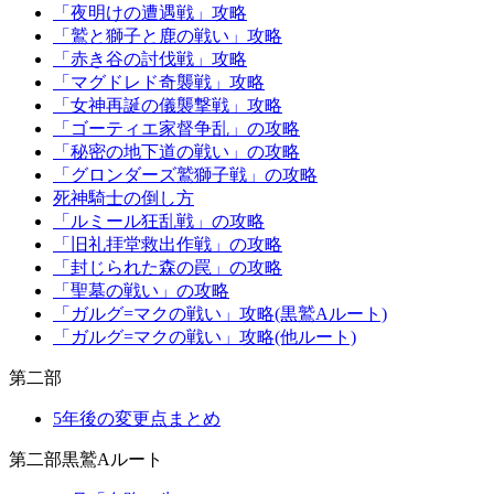
「夜明けの遭遇戦」攻略
「鷲と獅子と鹿の戦い」攻略
「赤き谷の討伐戦」攻略
「マグドレド奇襲戦」攻略
「女神再誕の儀襲撃戦」攻略
「ゴーティエ家督争乱」の攻略
「秘密の地下道の戦い」の攻略
「グロンダーズ鷲獅子戦」の攻略
死神騎士の倒し方
「ルミール狂乱戦」の攻略
「旧礼拝堂救出作戦」の攻略
「封じられた森の罠」の攻略
「聖墓の戦い」の攻略
「ガルグ=マクの戦い」攻略(黒鷲Aルート)
「ガルグ=マクの戦い」攻略(他ルート)
第二部
5年後の変更点まとめ
第二部黒鷲Aルート