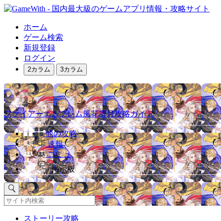
ホーム
ゲーム検索
新規登録
ログイン
2カラム
3カラム
ファイアーエムブレム風花雪月攻略ガイド
他の攻略
速報
コミュ
掲示板
ストーリー攻略