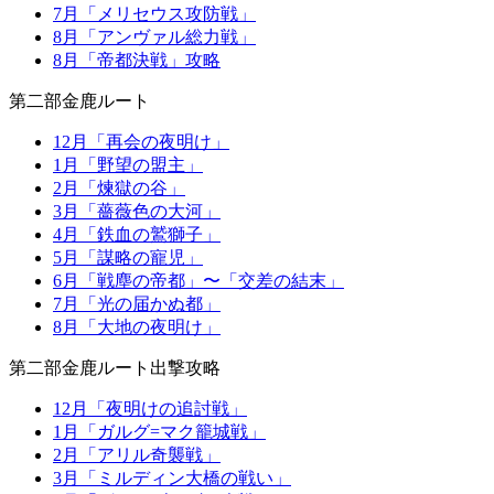
7月「メリセウス攻防戦」
8月「アンヴァル総力戦」
8月「帝都決戦」攻略
第二部金鹿ルート
12月「再会の夜明け」
1月「野望の盟主」
2月「煉獄の谷」
3月「薔薇色の大河」
4月「鉄血の鷲獅子」
5月「謀略の寵児」
6月「戦塵の帝都」〜「交差の結末」
7月「光の届かぬ都」
8月「大地の夜明け」
第二部金鹿ルート出撃攻略
12月「夜明けの追討戦」
1月「ガルグ=マク籠城戦」
2月「アリル奇襲戦」
3月「ミルディン大橋の戦い」