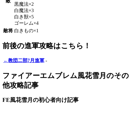
敵
黒魔法×2
白魔法×3
白き獣×5
ゴーレム×4
敵将
白きもの×1
前後の進軍攻略はこちら！
←教団二部7月進軍
-
ファイアーエムブレム風花雪月のその
他攻略記事
FE風花雪月の初心者向け記事