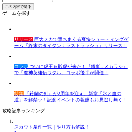
ゲームを探す
リリース
巨大メカで撃ちまくる爽快シューティングゲ
ーム『終末のタイタン：ラストラッシュ』リリース！
コラボ
ついに虎王＆影虎が来た！『鋼嵐 - メカラシ』
で「魔神英雄伝ワタル」コラボ後半が開催！
特集
『鈴蘭の剣』が2周年を迎え、新章「氷と血の
道」を解禁ッ！記念イベントの報酬もお見逃し無く！
攻略記事ランキング
スカウト条件一覧｜やり方も解説！