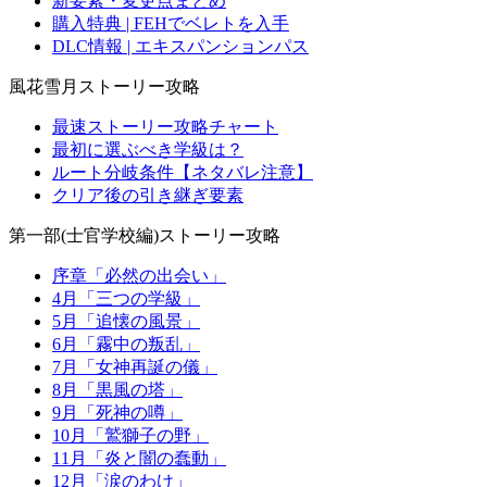
新要素・変更点まとめ
購入特典 | FEHでベレトを入手
DLC情報 | エキスパンションパス
風花雪月ストーリー攻略
最速ストーリー攻略チャート
最初に選ぶべき学級は？
ルート分岐条件【ネタバレ注意】
クリア後の引き継ぎ要素
第一部(士官学校編)ストーリー攻略
序章「必然の出会い」
4月「三つの学級」
5月「追懐の風景」
6月「霧中の叛乱」
7月「女神再誕の儀」
8月「黒風の塔」
9月「死神の噂」
10月「鷲獅子の野」
11月「炎と闇の蠢動」
12月「涙のわけ」