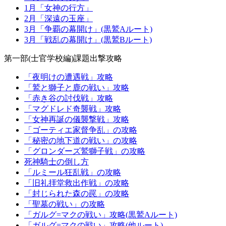
1月「女神の行方」
2月「深遠の玉座」
3月「争覇の幕開け」(黒鷲Aルート)
3月「戦乱の幕開け」(黒鷲Bルート)
第一部(士官学校編)課題出撃攻略
「夜明けの遭遇戦」攻略
「鷲と獅子と鹿の戦い」攻略
「赤き谷の討伐戦」攻略
「マグドレド奇襲戦」攻略
「女神再誕の儀襲撃戦」攻略
「ゴーティエ家督争乱」の攻略
「秘密の地下道の戦い」の攻略
「グロンダーズ鷲獅子戦」の攻略
死神騎士の倒し方
「ルミール狂乱戦」の攻略
「旧礼拝堂救出作戦」の攻略
「封じられた森の罠」の攻略
「聖墓の戦い」の攻略
「ガルグ=マクの戦い」攻略(黒鷲Aルート)
「ガルグ=マクの戦い」攻略(他ルート)