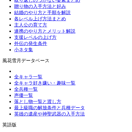
取り返しのつかない要素まとめ
贈り物の入手方法と好み
結婚のやり方と手順を解説
各レベル上げ方法まとめ
主人公の育て方
連携のやり方とメリット解説
支援レベルの上げ方
外伝の発生条件
小ネタ集
風花雪月データベース
全キャラ一覧
全キャラ好き嫌い・趣味一覧
全兵種一覧
声優一覧
落とし物一覧と渡し方
最上級職の解放条件と兵種データ
英雄の遺産や神聖武器の入手方法
英語版