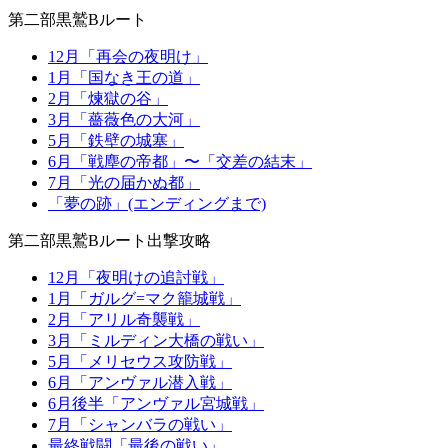
第二部黒鷲Bルート
12月「再会の夜明け」
1月「国なき王の道」
2月「煉獄の谷」
3月「薔薇色の大河」
5月「鉄壁の城塞」
6月「戦塵の帝都」〜「交差の結末」
7月「光の届かぬ都」
「夢の跡」(エンディングまで)
第二部黒鷲Bルート出撃攻略
12月「夜明けの追討戦」
1月「ガルグ=マク籠城戦」
2月「アリル奇襲戦」
3月「ミルディン大橋の戦い」
5月「メリセウス攻防戦」
6月「アンヴァル潜入戦」
6月後半「アンヴァル宮城戦」
7月「シャンバラの戦い」
最終戦闘「最後の戦い」