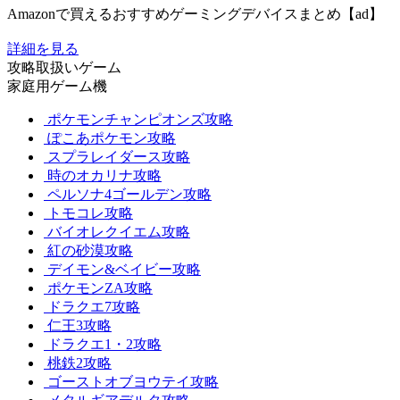
Amazonで買えるおすすめゲーミングデバイスまとめ【ad】
詳細を見る
攻略取扱いゲーム
家庭用ゲーム機
ポケモンチャンピオンズ攻略
ぽこあポケモン攻略
スプラレイダース攻略
時のオカリナ攻略
ペルソナ4ゴールデン攻略
トモコレ攻略
バイオレクイエム攻略
紅の砂漠攻略
デイモン&ベイビー攻略
ポケモンZA攻略
ドラクエ7攻略
仁王3攻略
ドラクエ1・2攻略
桃鉄2攻略
ゴーストオブヨウテイ攻略