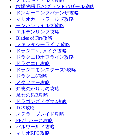
メタルギアデルタ攻略
牧場物語 風のグランドバザール攻略
ドンキーコングバナンザ攻略
マリオカートワールド攻略
モンハンワイルズ攻略
エルデンリング攻略
Blades of Fire攻略
ファンタジーライフi攻略
ドラクエ3リメイク攻略
ドラクエ10オフライン攻略
ドラクエ11攻略
ドラクエモンスターズ3攻略
ドラクエ6攻略
メタファー攻略
知恵のかりもの攻略
魔女の泉R攻略
ドラゴンズドグマ2攻略
TGS攻略
ステラーブレイド攻略
FF7リバース攻略
パルワールド攻略
マリオRPG攻略