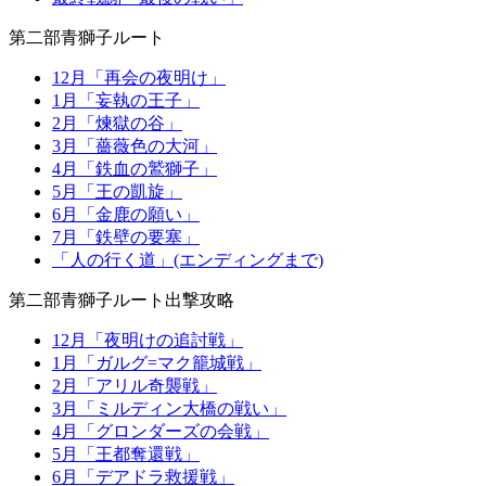
第二部青獅子ルート
12月「再会の夜明け」
1月「妄執の王子」
2月「煉獄の谷」
3月「薔薇色の大河」
4月「鉄血の鷲獅子」
5月「王の凱旋」
6月「金鹿の願い」
7月「鉄壁の要塞」
「人の行く道」(エンディングまで)
第二部青獅子ルート出撃攻略
12月「夜明けの追討戦」
1月「ガルグ=マク籠城戦」
2月「アリル奇襲戦」
3月「ミルディン大橋の戦い」
4月「グロンダーズの会戦」
5月「王都奪還戦」
6月「デアドラ救援戦」