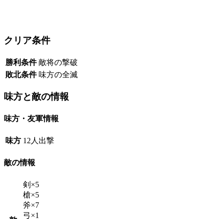
クリア条件
勝利条件
敵将の撃破
敗北条件
味方の全滅
味方と敵の情報
味方・友軍情報
味方
12人出撃
敵の情報
剣×5
槍×5
斧×7
弓×1