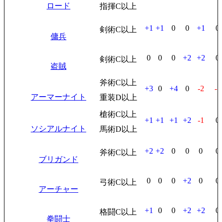
ロード
指揮C以上
+1
+1
0
0
+1
0
剣術C以上
傭兵
0
0
0
+2
+2
0
剣術C以上
盗賊
斧術C以上
+3
0
+4
0
-2
-1
アーマーナイト
重装D以上
槍術C以上
+1
+1
+1
+2
-1
0
ソシアルナイト
馬術D以上
+2
+2
0
0
0
0
斧術C以上
ブリガンド
0
0
0
+2
0
0
弓術C以上
アーチャー
+1
0
0
+2
+2
0
格闘C以上
拳闘士