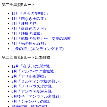
第二部黒鷲Bルート
12月「再会の夜明け」
1月「国なき王の道」
2月「煉獄の谷」
3月「薔薇色の大河」
5月「鉄壁の城塞」
6月「戦塵の帝都」〜「交差の結末」
7月「光の届かぬ都」
「夢の跡」(エンディングまで)
第二部黒鷲Bルート出撃攻略
12月「夜明けの追討戦」
1月「ガルグ=マク籠城戦」
2月「アリル奇襲戦」
3月「ミルディン大橋の戦い」
5月「メリセウス攻防戦」
6月「アンヴァル潜入戦」
6月後半「アンヴァル宮城戦」
7月「シャンバラの戦い」
最終戦闘「最後の戦い」