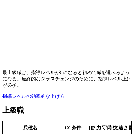
最上級職は、指導レベルがCになると初めて職を選べるよう
になる。最終的なクラスチェンジのために、指導レベル上げ
が必須。
指導レベルの効率的な上げ方
上級職
兵種名
CC条件
力
守備
技
速さ
魔
HP