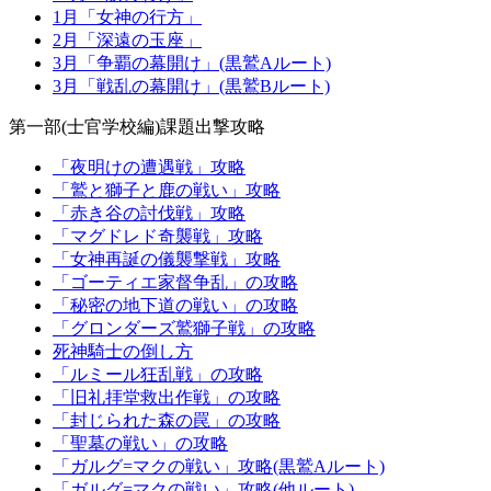
1月「女神の行方」
2月「深遠の玉座」
3月「争覇の幕開け」(黒鷲Aルート)
3月「戦乱の幕開け」(黒鷲Bルート)
第一部(士官学校編)課題出撃攻略
「夜明けの遭遇戦」攻略
「鷲と獅子と鹿の戦い」攻略
「赤き谷の討伐戦」攻略
「マグドレド奇襲戦」攻略
「女神再誕の儀襲撃戦」攻略
「ゴーティエ家督争乱」の攻略
「秘密の地下道の戦い」の攻略
「グロンダーズ鷲獅子戦」の攻略
死神騎士の倒し方
「ルミール狂乱戦」の攻略
「旧礼拝堂救出作戦」の攻略
「封じられた森の罠」の攻略
「聖墓の戦い」の攻略
「ガルグ=マクの戦い」攻略(黒鷲Aルート)
「ガルグ=マクの戦い」攻略(他ルート)