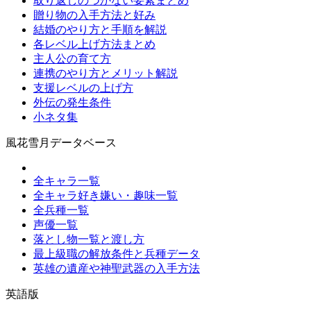
取り返しのつかない要素まとめ
贈り物の入手方法と好み
結婚のやり方と手順を解説
各レベル上げ方法まとめ
主人公の育て方
連携のやり方とメリット解説
支援レベルの上げ方
外伝の発生条件
小ネタ集
風花雪月データベース
全キャラ一覧
全キャラ好き嫌い・趣味一覧
全兵種一覧
声優一覧
落とし物一覧と渡し方
最上級職の解放条件と兵種データ
英雄の遺産や神聖武器の入手方法
英語版