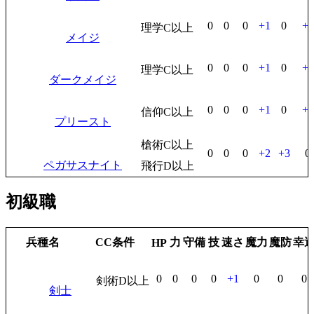
0
0
0
+1
0
+1
理学C以上
メイジ
0
0
0
+1
0
+2
理学C以上
ダークメイジ
0
0
0
+1
0
+2
信仰C以上
プリースト
槍術C以上
0
0
0
+2
+3
0
ペガサスナイト
飛行D以上
初級職
兵種名
CC条件
力
守備
技
速さ
魔力
魔防
幸
HP
0
0
0
0
+1
0
0
0
剣術D以上
剣士