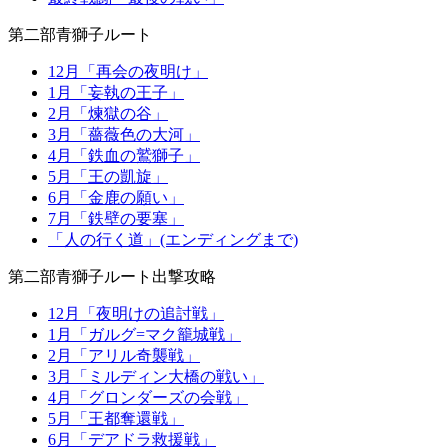
第二部青獅子ルート
12月「再会の夜明け」
1月「妄執の王子」
2月「煉獄の谷」
3月「薔薇色の大河」
4月「鉄血の鷲獅子」
5月「王の凱旋」
6月「金鹿の願い」
7月「鉄壁の要塞」
「人の行く道」(エンディングまで)
第二部青獅子ルート出撃攻略
12月「夜明けの追討戦」
1月「ガルグ=マク籠城戦」
2月「アリル奇襲戦」
3月「ミルディン大橋の戦い」
4月「グロンダーズの会戦」
5月「王都奪還戦」
6月「デアドラ救援戦」