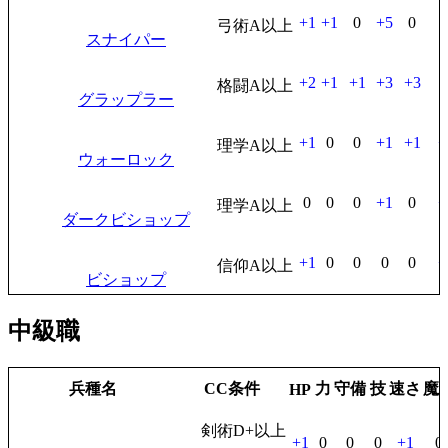
+1
+1
0
+5
0
弓術A以上
スナイパー
+2
+1
+1
+3
+3
格闘A以上
グラップラー
+1
0
0
+1
+1
+
理学A以上
ウォーロック
0
0
0
+1
0
+
理学A以上
ダークビショップ
+1
0
0
0
0
+
信仰A以上
ビショップ
中級職
兵種名
CC条件
力
守備
技
速さ
魔
HP
剣術D+以上
+1
0
0
0
+1
0