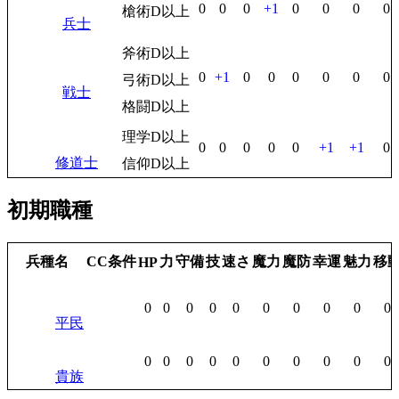
0
0
0
+1
0
0
0
0
槍術D以上
兵士
斧術D以上
0
+1
0
0
0
0
0
0
弓術D以上
戦士
格闘D以上
理学D以上
0
0
0
0
0
+1
+1
0
修道士
信仰D以上
初期職種
兵種名
CC条件
力
守備
技
速さ
魔力
魔防
幸運
魅力
移
HP
0
0
0
0
0
0
0
0
0
0
平民
0
0
0
0
0
0
0
0
0
0
貴族