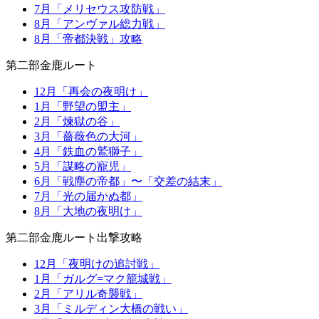
7月「メリセウス攻防戦」
8月「アンヴァル総力戦」
8月「帝都決戦」攻略
第二部金鹿ルート
12月「再会の夜明け」
1月「野望の盟主」
2月「煉獄の谷」
3月「薔薇色の大河」
4月「鉄血の鷲獅子」
5月「謀略の寵児」
6月「戦塵の帝都」〜「交差の結末」
7月「光の届かぬ都」
8月「大地の夜明け」
第二部金鹿ルート出撃攻略
12月「夜明けの追討戦」
1月「ガルグ=マク籠城戦」
2月「アリル奇襲戦」
3月「ミルディン大橋の戦い」