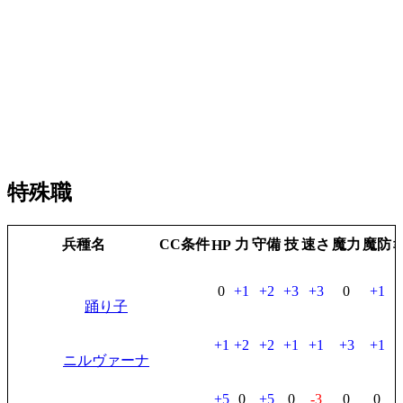
特殊職
兵種名
CC条件
力
守備
技
速さ
魔力
魔防
HP
0
+1
+2
+3
+3
0
+1
踊り子
+1
+2
+2
+1
+1
+3
+1
ニルヴァーナ
+5
0
+5
0
-3
0
0