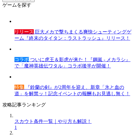
ゲームを探す
リリース
巨大メカで撃ちまくる爽快シューティングゲ
ーム『終末のタイタン：ラストラッシュ』リリース！
コラボ
ついに虎王＆影虎が来た！『鋼嵐 - メカラシ』
で「魔神英雄伝ワタル」コラボ後半が開催！
特集
『鈴蘭の剣』が2周年を迎え、新章「氷と血の
道」を解禁ッ！記念イベントの報酬もお見逃し無く！
攻略記事ランキング
スカウト条件一覧｜やり方も解説！
1