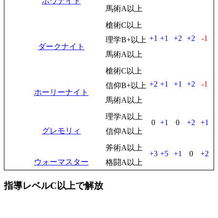
ボウナイト
馬術A以上
槍術C以上
+1
+1
+2
+2
-1
理学B+以上
ダークナイト
馬術A以上
槍術C以上
+2
+1
+1
+2
-1
信仰B+以上
ホーリーナイト
馬術A以上
理学A以上
0
+1
0
+2
+1
グレモリィ
信仰A以上
斧術A以上
+3
+5
+1
0
+2
ウォーマスター
格闘A以上
指導レベルC以上で解放