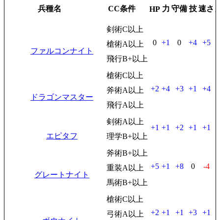
兵種名
CC条件
力
守備
技
速さ
HP
剣術C以上
0
+1
0
+4
+5
槍術A以上
ファルコンナイト
飛行B+以上
槍術C以上
+2
+4
+3
+1
+4
斧術A以上
ドラゴンマスター
飛行A以上
剣術A以上
+1
+1
+2
+1
+1
エピタフ
理学B+以上
斧術B+以上
+5
+1
+8
0
-4
重装A以上
グレートナイト
馬術B+以上
槍術C以上
+2
+1
+1
+3
+1
弓術A以上