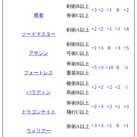
剣術B以上
+3
+2
+1
0
+2
勇者
斧術C以上
+2
+2
+1
+1
+4
剣術A以上
ソードマスター
剣術B以上
+1
+3
0
+3
+5
アサシン
弓術C以上
斧術B以上
+5
+3
+10
0
-6
フォートレス
重装B以上
槍術B以上
+2
+2
+2
+2
-1
+
パラディン
馬術B以上
斧術B以上
+2
+3
+2
+1
+3
ドラゴンナイト
飛行C以上
+3
+3
+1
0
+1
斧術A以上
ウォリアー