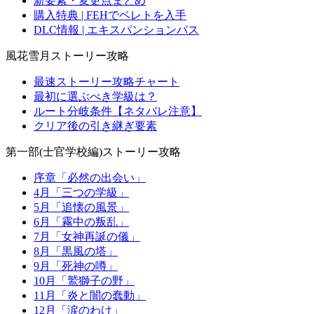
新要素・変更点まとめ
購入特典 | FEHでベレトを入手
DLC情報 | エキスパンションパス
風花雪月ストーリー攻略
最速ストーリー攻略チャート
最初に選ぶべき学級は？
ルート分岐条件【ネタバレ注意】
クリア後の引き継ぎ要素
第一部(士官学校編)ストーリー攻略
序章「必然の出会い」
4月「三つの学級」
5月「追懐の風景」
6月「霧中の叛乱」
7月「女神再誕の儀」
8月「黒風の塔」
9月「死神の噂」
10月「鷲獅子の野」
11月「炎と闇の蠢動」
12月「涙のわけ」