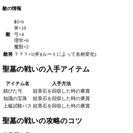
敵の情報
剣×6
斧×10
敵
弓×4
理学×6
魔獣×2
敵将
？？？×1(斧)(ルートによって名称変化)
聖墓の戦いの入手アイテム
アイテム名
入手方法
錆びた弓
紋章石を回収した時の褒賞
知識の宝珠
紋章石を回収した時の褒賞
上級試験パス
紋章石を回収した時の褒賞
聖墓の戦いの攻略のコツ