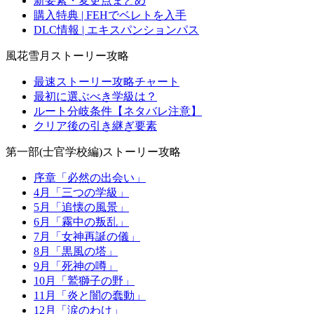
新要素・変更点まとめ
購入特典 | FEHでベレトを入手
DLC情報 | エキスパンションパス
風花雪月ストーリー攻略
最速ストーリー攻略チャート
最初に選ぶべき学級は？
ルート分岐条件【ネタバレ注意】
クリア後の引き継ぎ要素
第一部(士官学校編)ストーリー攻略
序章「必然の出会い」
4月「三つの学級」
5月「追懐の風景」
6月「霧中の叛乱」
7月「女神再誕の儀」
8月「黒風の塔」
9月「死神の噂」
10月「鷲獅子の野」
11月「炎と闇の蠢動」
12月「涙のわけ」