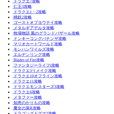
ドラクエ7攻略
仁王3攻略
ドラクエ1・2攻略
桃鉄2攻略
ゴーストオブヨウテイ攻略
メタルギアデルタ攻略
牧場物語 風のグランドバザール攻略
ドンキーコングバナンザ攻略
マリオカートワールド攻略
モンハンワイルズ攻略
エルデンリング攻略
Blades of Fire攻略
ファンタジーライフi攻略
ドラクエ3リメイク攻略
ドラクエ10オフライン攻略
ドラクエ11攻略
ドラクエモンスターズ3攻略
ドラクエ6攻略
メタファー攻略
知恵のかりもの攻略
魔女の泉R攻略
ドラゴンズドグマ2攻略