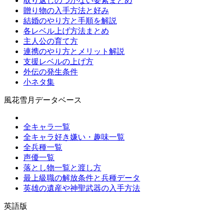
取り返しのつかない要素まとめ
贈り物の入手方法と好み
結婚のやり方と手順を解説
各レベル上げ方法まとめ
主人公の育て方
連携のやり方とメリット解説
支援レベルの上げ方
外伝の発生条件
小ネタ集
風花雪月データベース
全キャラ一覧
全キャラ好き嫌い・趣味一覧
全兵種一覧
声優一覧
落とし物一覧と渡し方
最上級職の解放条件と兵種データ
英雄の遺産や神聖武器の入手方法
英語版