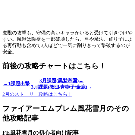
魔獣の攻撃も、守備の高いキャラがいると受けて引きつけや
すい。魔獣は障壁を一部破壊したら、弓や魔法、踊り子によ
る再行動も含めて3人ほどで一気に削りきって撃破するのが
安全。
前後の攻略チャートはこちら！
3月課題(黒鷲帝国)→
←1課題出撃
3月課題(教団/青獅子/金鹿)→
2月のストーリー攻略はこちら！
ファイアーエムブレム風花雪月のその
他攻略記事
FE風花雪月の初心者向け記事