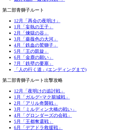
第二部青獅子ルート
12月「再会の夜明け」
1月「妄執の王子」
2月「煉獄の谷」
3月「薔薇色の大河」
4月「鉄血の鷲獅子」
5月「王の凱旋」
6月「金鹿の願い」
7月「鉄壁の要塞」
「人の行く道」(エンディングまで)
第二部青獅子ルート出撃攻略
12月「夜明けの追討戦」
1月「ガルグ=マク籠城戦」
2月「アリル奇襲戦」
3月「ミルディン大橋の戦い」
4月「グロンダーズの会戦」
5月「王都奪還戦」
6月「デアドラ救援戦」