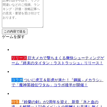
ゲームを探す
リリース
巨大メカで撃ちまくる爽快シューティングゲ
ーム『終末のタイタン：ラストラッシュ』リリース！
コラボ
ついに虎王＆影虎が来た！『鋼嵐 - メカラシ』
で「魔神英雄伝ワタル」コラボ後半が開催！
特集
『鈴蘭の剣』が2周年を迎え、新章「氷と血の
道」を解禁ッ！記念イベントの報酬もお見逃し無く！