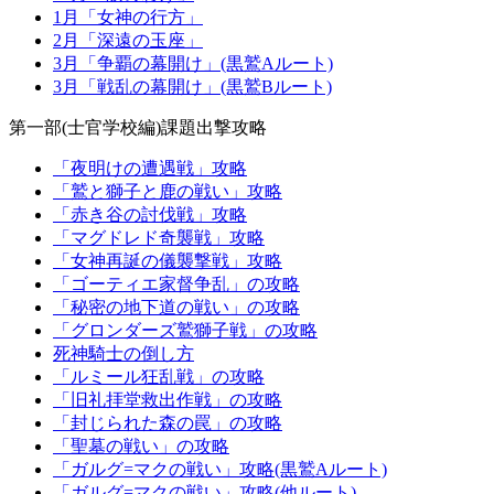
1月「女神の行方」
2月「深遠の玉座」
3月「争覇の幕開け」(黒鷲Aルート)
3月「戦乱の幕開け」(黒鷲Bルート)
第一部(士官学校編)課題出撃攻略
「夜明けの遭遇戦」攻略
「鷲と獅子と鹿の戦い」攻略
「赤き谷の討伐戦」攻略
「マグドレド奇襲戦」攻略
「女神再誕の儀襲撃戦」攻略
「ゴーティエ家督争乱」の攻略
「秘密の地下道の戦い」の攻略
「グロンダーズ鷲獅子戦」の攻略
死神騎士の倒し方
「ルミール狂乱戦」の攻略
「旧礼拝堂救出作戦」の攻略
「封じられた森の罠」の攻略
「聖墓の戦い」の攻略
「ガルグ=マクの戦い」攻略(黒鷲Aルート)
「ガルグ=マクの戦い」攻略(他ルート)