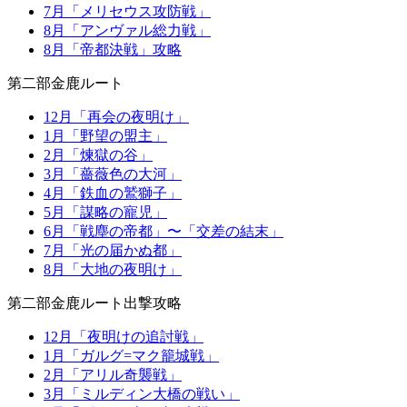
7月「メリセウス攻防戦」
8月「アンヴァル総力戦」
8月「帝都決戦」攻略
第二部金鹿ルート
12月「再会の夜明け」
1月「野望の盟主」
2月「煉獄の谷」
3月「薔薇色の大河」
4月「鉄血の鷲獅子」
5月「謀略の寵児」
6月「戦塵の帝都」〜「交差の結末」
7月「光の届かぬ都」
8月「大地の夜明け」
第二部金鹿ルート出撃攻略
12月「夜明けの追討戦」
1月「ガルグ=マク籠城戦」
2月「アリル奇襲戦」
3月「ミルディン大橋の戦い」