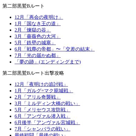
第二部黒鷲Bルート
12月「再会の夜明け」
1月「国なき王の道」
2月「煉獄の谷」
3月「薔薇色の大河」
5月「鉄壁の城塞」
6月「戦塵の帝都」〜「交差の結末」
7月「光の届かぬ都」
「夢の跡」(エンディングまで)
第二部黒鷲Bルート出撃攻略
12月「夜明けの追討戦」
1月「ガルグ=マク籠城戦」
2月「アリル奇襲戦」
3月「ミルディン大橋の戦い」
5月「メリセウス攻防戦」
6月「アンヴァル潜入戦」
6月後半「アンヴァル宮城戦」
7月「シャンバラの戦い」
最終戦闘「最後の戦い」