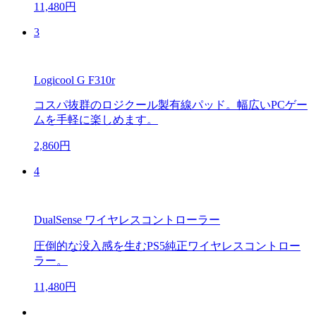
11,480円
3
Logicool G F310r
コスパ抜群のロジクール製有線パッド。幅広いPCゲー
ムを手軽に楽しめます。
2,860円
4
DualSense ワイヤレスコントローラー
圧倒的な没入感を生むPS5純正ワイヤレスコントロー
ラー。
11,480円