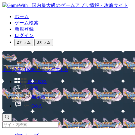
ホーム
ゲーム検索
新規登録
ログイン
2カラム
3カラム
ドラクエ11攻略・ドラクエ11S
他の攻略
速報
掲示板
Q&A