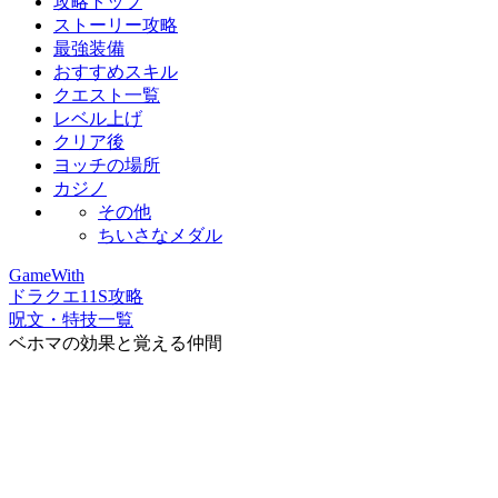
攻略トップ
ストーリー攻略
最強装備
おすすめスキル
クエスト一覧
レベル上げ
クリア後
ヨッチの場所
カジノ
その他
ちいさなメダル
GameWith
ドラクエ11S攻略
呪文・特技一覧
ベホマの効果と覚える仲間