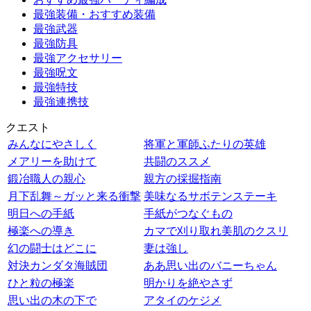
最強装備・おすすめ装備
最強武器
最強防具
最強アクセサリー
最強呪文
最強特技
最強連携技
クエスト
みんなにやさしく
将軍と軍師ふたりの英雄
メアリーを助けて
共闘のススメ
鍛冶職人の親心
親方の採掘指南
月下乱舞～ガッと来る衝撃
美味なるサボテンステーキ
明日への手紙
手紙がつなぐもの
極楽への導き
カマで刈り取れ美肌のクスリ
幻の闘士はどこに
妻は強し
対決カンダタ海賊団
ああ思い出のバニーちゃん
ひと粒の極楽
明かりを絶やさず
思い出の木の下で
アタイのケジメ