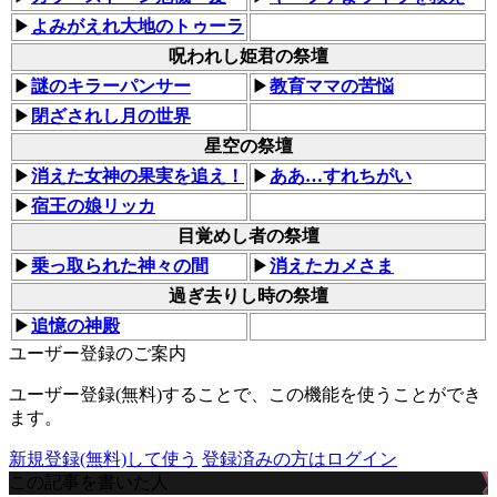
▶
よみがえれ大地のトゥーラ
呪われし姫君の祭壇
▶
謎のキラーパンサー
▶
教育ママの苦悩
▶
閉ざされし月の世界
星空の祭壇
▶
消えた女神の果実を追え！
▶
ああ…すれちがい
▶
宿王の娘リッカ
目覚めし者の祭壇
▶
乗っ取られた神々の間
▶
消えたカメさま
過ぎ去りし時の祭壇
▶
追憶の神殿
ユーザー登録のご案内
ユーザー登録(無料)することで、この機能を使うことができ
ます。
新規登録(無料)して使う
登録済みの方はログイン
この記事を書いた人