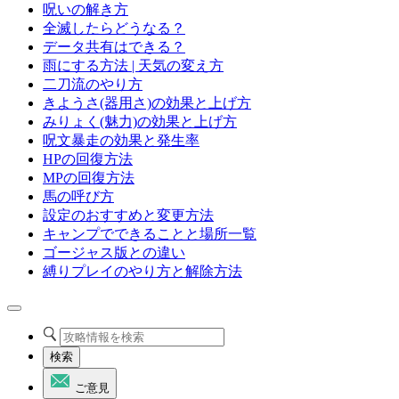
呪いの解き方
全滅したらどうなる？
データ共有はできる？
雨にする方法 | 天気の変え方
二刀流のやり方
きようさ(器用さ)の効果と上げ方
みりょく(魅力)の効果と上げ方
呪文暴走の効果と発生率
HPの回復方法
MPの回復方法
馬の呼び方
設定のおすすめと変更方法
キャンプでできることと場所一覧
ゴージャス版との違い
縛りプレイのやり方と解除方法
検索
ご意見