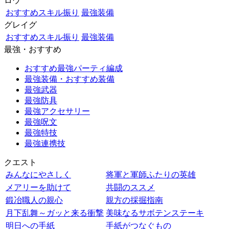
ロウ
おすすめスキル振り
最強装備
グレイグ
おすすめスキル振り
最強装備
最強・おすすめ
おすすめ最強パーティ編成
最強装備・おすすめ装備
最強武器
最強防具
最強アクセサリー
最強呪文
最強特技
最強連携技
クエスト
みんなにやさしく
将軍と軍師ふたりの英雄
メアリーを助けて
共闘のススメ
鍛冶職人の親心
親方の採掘指南
月下乱舞～ガッと来る衝撃
美味なるサボテンステーキ
明日への手紙
手紙がつなぐもの