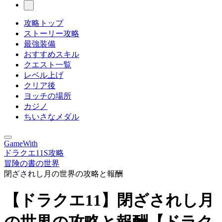
攻略トップ
ストーリー攻略
最強装備
おすすめスキル
クエスト一覧
レベル上げ
クリア後
ヨッチの場所
カジノ
ちいさなメダル
GameWith
ドラクエ11S攻略
冒険の書の世界
閉ざされし月の世界の攻略と報酬
【ドラクエ11】閉ざされし月