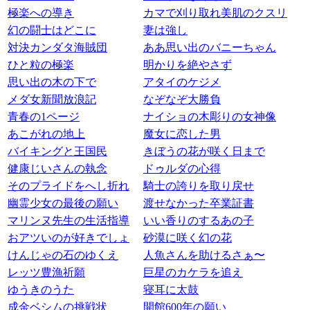
極楽への導き
カマで刈り取れ美肌のクスリ
幻の闘士はどこに
妻は強し
対決カンダタ海賊団
ああ思い出のバニーちゃん
ひと粒の極楽
明かりを絶やさず
思い出の木の下で
アタイのケジメ
メダ女新聞放浪記
なぞなぞ大勝負
青春の1ページ
ナイショの木彫りの女神像
あこがれの地上
魔女に恋した男
バイキングと王国民
きぼうの花が咲く日まで
健康じいさんの執念
ドゥルダの心得
そのプライドをへし折れ
騎士の誇りを取り戻せ
幽霊少女の最後の願い
渡せなかった卒業証書
マリンヌ先生の生活指導
いい香りのするあの子
おアツいのが好きでしょ
砂漠に咲く幻の花
けんじゃの石のゆくえ
人魚さんを助けるさぁ〜
レッツ豊漁祈願
巨星のカケラを追え
ゆうきのうた
寝耳に太鼓
成金ベシムの挑戦状
開館600年の願い