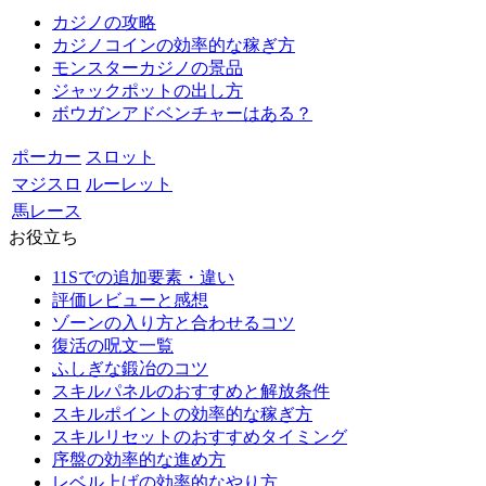
カジノの攻略
カジノコインの効率的な稼ぎ方
モンスターカジノの景品
ジャックポットの出し方
ボウガンアドベンチャーはある？
ポーカー
スロット
マジスロ
ルーレット
馬レース
お役立ち
11Sでの追加要素・違い
評価レビューと感想
ゾーンの入り方と合わせるコツ
復活の呪文一覧
ふしぎな鍛冶のコツ
スキルパネルのおすすめと解放条件
スキルポイントの効率的な稼ぎ方
スキルリセットのおすすめタイミング
序盤の効率的な進め方
レベル上げの効率的なやり方