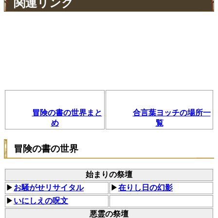
関連リンク
冒険の書の世界まと
合言葉ヨッチの場所一
め
覧
冒険の書の世界
始まりの祭壇
▶
お騒がせリサイタル
▶
在りし日の幻影
▶
いにしえの呪文
悪霊の祭壇