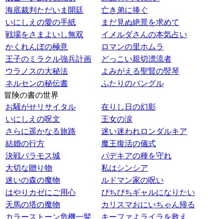
海底裁判ただいま開廷
亡き弟に捧ぐ
いにしえの愛の手紙
まだ見ぬ絶景を求めて
戦場をさまよいし無双
イメルダさんの本気占い
かくれんぼの極意
ロマンの里ホムラ
王子のミラクル強兵計画
どっこい親切漂流者
ウラノスの大秘法
よみがえる聖賢の竪琴
ネルセンの秘伝書
ふたりのバングル
冒険の書の世界
お騒がせリサイタル
在りし日の幻影
いにしえの呪文
王女の涙
さらに遥かなる旅路
迷い迷われロンダルキア
結婚の行方
魔王復活の儀式
決戦バラモス城
パデキアの種を守れ
大切な贈り物
私はシンシア
迷いの森の魔物
ルドマン家の呪い
はやりカゼにご用心
ぴちぴちギャルになりたい
天馬の塔の魔物
カリスマおにいちゃん帰る
カラーストーン危機一髪
キーファよライラを救え