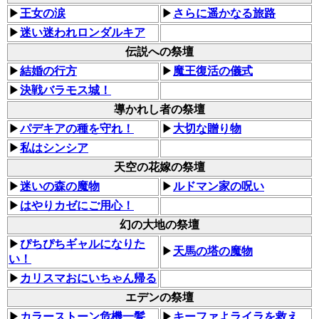
▶
王女の涙
▶
さらに遥かなる旅路
▶
迷い迷われロンダルキア
伝説への祭壇
▶
結婚の行方
▶
魔王復活の儀式
▶
決戦バラモス城！
導かれし者の祭壇
▶
パデキアの種を守れ！
▶
大切な贈り物
▶
私はシンシア
天空の花嫁の祭壇
▶
迷いの森の魔物
▶
ルドマン家の呪い
▶
はやりカゼにご用心！
幻の大地の祭壇
▶
ぴちぴちギャルになりた
▶
天馬の塔の魔物
い！
▶
カリスマおにいちゃん帰る
エデンの祭壇
▶
カラーストーン危機一髪
▶
キーファよライラを救え