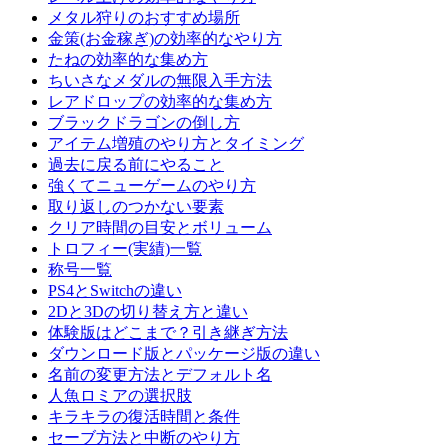
メタル狩りのおすすめ場所
金策(お金稼ぎ)の効率的なやり方
たねの効率的な集め方
ちいさなメダルの無限入手方法
レアドロップの効率的な集め方
ブラックドラゴンの倒し方
アイテム増殖のやり方とタイミング
過去に戻る前にやること
強くてニューゲームのやり方
取り返しのつかない要素
クリア時間の目安とボリューム
トロフィー(実績)一覧
称号一覧
PS4とSwitchの違い
2Dと3Dの切り替え方と違い
体験版はどこまで？引き継ぎ方法
ダウンロード版とパッケージ版の違い
名前の変更方法とデフォルト名
人魚ロミアの選択肢
キラキラの復活時間と条件
セーブ方法と中断のやり方