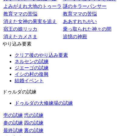
よみがえれ大地のトゥーラ
謎のキラーパンサー
教育ママの苦悩
教育ママの苦悩
消えた女神の果実を追え
ああすれちがい
宿王の娘リッカ
乗っ取られた神々の間
消えたカメさま
追憶の神殿
やり込み要素
クリア後のやり込み要素
ネルセンの試練
ジエーゴの試練
イシの村の復興
結婚イベント
ドゥルダの試練
ドゥルダの大修練場の試練
壱の試練
弐の試練
参の試練
四の試練
最終試練
裏の試練