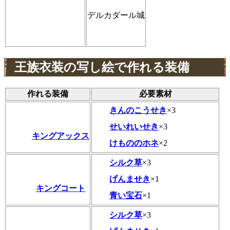
デルカダール城
王族衣装の写し絵で作れる装備
作れる装備
必要素材
きんのこうせき
×3
せいれいせき
×3
キングアックス
けもののホネ
×2
シルク草
×3
げんませき
×1
キングコート
青い宝石
×1
シルク草
×3