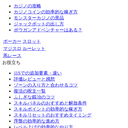
カジノの攻略
カジノコインの効率的な稼ぎ方
モンスターカジノの景品
ジャックポットの出し方
ボウガンアドベンチャーはある？
ポーカー
スロット
マジスロ
ルーレット
馬レース
お役立ち
11Sでの追加要素・違い
評価レビューと感想
ゾーンの入り方と合わせるコツ
復活の呪文一覧
ふしぎな鍛冶のコツ
スキルパネルのおすすめと解放条件
スキルポイントの効率的な稼ぎ方
スキルリセットのおすすめタイミング
序盤の効率的な進め方
レベル上げの効率的なやり方