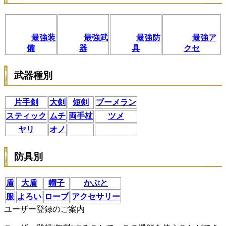
最強装
最強武
最強防
最強ア
備
器
具
クセ
武器種別
片手剣
大剣
短剣
ブーメラン
スティック
ムチ
両手杖
ツメ
ヤリ
オノ
防具別
盾
大盾
帽子
かぶと
服
よろい
ローブ
アクセサリー
ユーザー登録のご案内