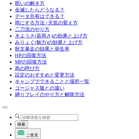
呪いの解き方
全滅したらどうなる？
データ共有はできる？
雨にする方法 | 天気の変え方
二刀流のやり方
きようさ(器用さ)の効果と上げ方
みりょく(魅力)の効果と上げ方
呪文暴走の効果と発生率
HPの回復方法
MPの回復方法
馬の呼び方
設定のおすすめと変更方法
キャンプでできることと場所一覧
ゴージャス版との違い
縛りプレイのやり方と解除方法
検索
ご意見