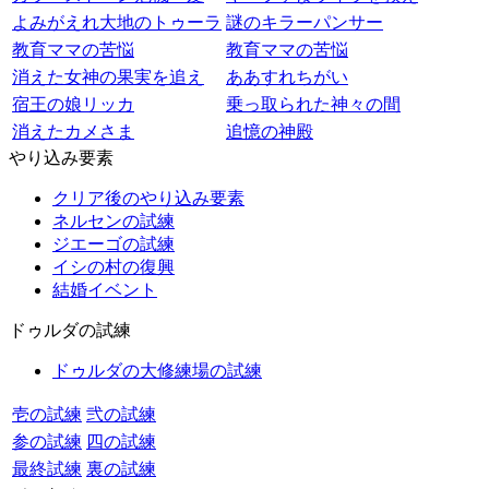
よみがえれ大地のトゥーラ
謎のキラーパンサー
教育ママの苦悩
教育ママの苦悩
消えた女神の果実を追え
ああすれちがい
宿王の娘リッカ
乗っ取られた神々の間
消えたカメさま
追憶の神殿
やり込み要素
クリア後のやり込み要素
ネルセンの試練
ジエーゴの試練
イシの村の復興
結婚イベント
ドゥルダの試練
ドゥルダの大修練場の試練
壱の試練
弐の試練
参の試練
四の試練
最終試練
裏の試練