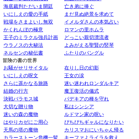
海底裁判ただいま開廷
亡き弟に捧ぐ
いにしえの愛の手紙
まだ見ぬ絶景を求めて
戦場をさまよいし無双
イメルダさんの本気占い
かくれんぼの極意
ロマンの里ホムラ
王子のミラクル強兵計画
どっこい親切漂流者
ウラノスの大秘法
よみがえる聖賢の竪琴
ネルセンの秘伝書
ふたりのバングル
冒険の書の世界
お騒がせリサイタル
在りし日の幻影
いにしえの呪文
王女の涙
さらに遥かなる旅路
迷い迷われロンダルキア
結婚の行方
魔王復活の儀式
決戦バラモス城
パデキアの種を守れ
大切な贈り物
私はシンシア
迷いの森の魔物
ルドマン家の呪い
はやりカゼにご用心
ぴちぴちギャルになりたい
天馬の塔の魔物
カリスマおにいちゃん帰る
カラーストーン危機一髪
キーファよライラを救え