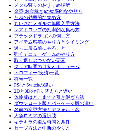
メタル狩りのおすすめ場所
金策(お金稼ぎ)の効率的なやり方
たねの効率的な集め方
ちいさなメダルの無限入手方法
レアドロップの効率的な集め方
ブラックドラゴンの倒し方
アイテム増殖のやり方とタイミング
過去に戻る前にやること
強くてニューゲームのやり方
取り返しのつかない要素
クリア時間の目安とボリューム
トロフィー(実績)一覧
称号一覧
PS4とSwitchの違い
2Dと3Dの切り替え方と違い
体験版はどこまで？引き継ぎ方法
ダウンロード版とパッケージ版の違い
名前の変更方法とデフォルト名
人魚ロミアの選択肢
キラキラの復活時間と条件
セーブ方法と中断のやり方