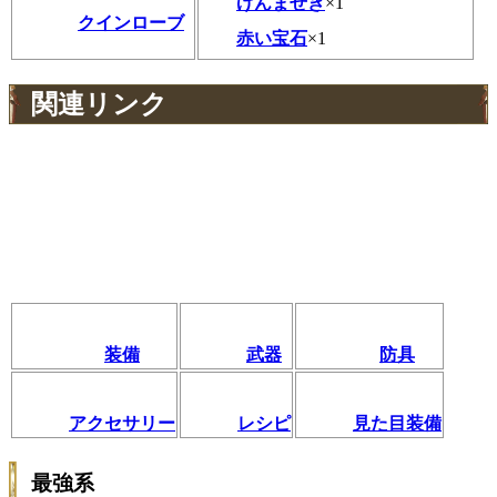
げんませき
×1
クインローブ
赤い宝石
×1
関連リンク
装備
武器
防具
アクセサリー
レシピ
見た目装備
最強系