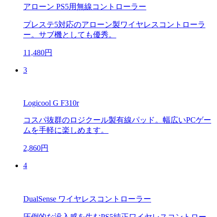
アローン PS5用無線コントローラー
プレステ5対応のアローン製ワイヤレスコントローラ
ー。サブ機としても優秀。
11,480円
3
Logicool G F310r
コスパ抜群のロジクール製有線パッド。幅広いPCゲー
ムを手軽に楽しめます。
2,860円
4
DualSense ワイヤレスコントローラー
圧倒的な没入感を生むPS5純正ワイヤレスコントロー