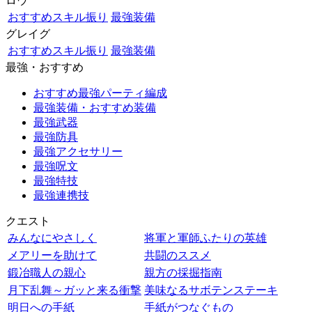
ロウ
おすすめスキル振り
最強装備
グレイグ
おすすめスキル振り
最強装備
最強・おすすめ
おすすめ最強パーティ編成
最強装備・おすすめ装備
最強武器
最強防具
最強アクセサリー
最強呪文
最強特技
最強連携技
クエスト
みんなにやさしく
将軍と軍師ふたりの英雄
メアリーを助けて
共闘のススメ
鍛冶職人の親心
親方の採掘指南
月下乱舞～ガッと来る衝撃
美味なるサボテンステーキ
明日への手紙
手紙がつなぐもの