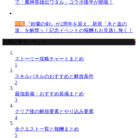
で「魔神英雄伝ワタル」コラボ後半が開催！
特集
『鈴蘭の剣』が2周年を迎え、新章「氷と血の
道」を解禁ッ！記念イベントの報酬もお見逃し無く！
攻略記事ランキング
ストーリー攻略チャートまとめ
1
スキルパネルのおすすめと解放条件
2
最強装備・おすすめ装備まとめ
3
クリア後の解放要素とやり込み要素
4
全クエスト一覧と報酬まとめ
5