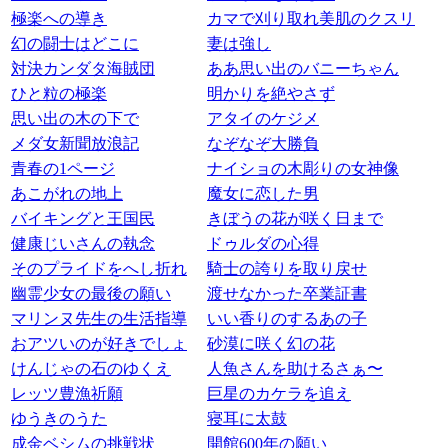
極楽への導き
カマで刈り取れ美肌のクスリ
幻の闘士はどこに
妻は強し
対決カンダタ海賊団
ああ思い出のバニーちゃん
ひと粒の極楽
明かりを絶やさず
思い出の木の下で
アタイのケジメ
メダ女新聞放浪記
なぞなぞ大勝負
青春の1ページ
ナイショの木彫りの女神像
あこがれの地上
魔女に恋した男
バイキングと王国民
きぼうの花が咲く日まで
健康じいさんの執念
ドゥルダの心得
そのプライドをへし折れ
騎士の誇りを取り戻せ
幽霊少女の最後の願い
渡せなかった卒業証書
マリンヌ先生の生活指導
いい香りのするあの子
おアツいのが好きでしょ
砂漠に咲く幻の花
けんじゃの石のゆくえ
人魚さんを助けるさぁ〜
レッツ豊漁祈願
巨星のカケラを追え
ゆうきのうた
寝耳に太鼓
成金ベシムの挑戦状
開館600年の願い