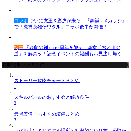
コラボ
ついに虎王＆影虎が来た！『鋼嵐 - メカラシ』
で「魔神英雄伝ワタル」コラボ後半が開催！
特集
『鈴蘭の剣』が2周年を迎え、新章「氷と血の
道」を解禁ッ！記念イベントの報酬もお見逃し無く！
攻略記事ランキング
ストーリー攻略チャートまとめ
1
スキルパネルのおすすめと解放条件
2
最強装備・おすすめ装備まとめ
3
レベル上げのおすすめ場所と効率的なやり方｜経験値