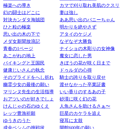
極楽への導き
カマで刈り取れ美肌のクスリ
幻の闘士はどこに
妻は強し
対決カンダタ海賊団
ああ思い出のバニーちゃん
ひと粒の極楽
明かりを絶やさず
思い出の木の下で
アタイのケジメ
メダ女新聞放浪記
なぞなぞ大勝負
青春の1ページ
ナイショの木彫りの女神像
あこがれの地上
魔女に恋した男
バイキングと王国民
きぼうの花が咲く日まで
健康じいさんの執念
ドゥルダの心得
そのプライドをへし折れ
騎士の誇りを取り戻せ
幽霊少女の最後の願い
渡せなかった卒業証書
マリンヌ先生の生活指導
いい香りのするあの子
おアツいのが好きでしょ
砂漠に咲く幻の花
けんじゃの石のゆくえ
人魚さんを助けるさぁ〜
レッツ豊漁祈願
巨星のカケラを追え
ゆうきのうた
寝耳に太鼓
成金ベシムの挑戦状
開館600年の願い