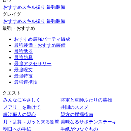
ロウ
おすすめスキル振り
最強装備
グレイグ
おすすめスキル振り
最強装備
最強・おすすめ
おすすめ最強パーティ編成
最強装備・おすすめ装備
最強武器
最強防具
最強アクセサリー
最強呪文
最強特技
最強連携技
クエスト
みんなにやさしく
将軍と軍師ふたりの英雄
メアリーを助けて
共闘のススメ
鍛冶職人の親心
親方の採掘指南
月下乱舞～ガッと来る衝撃
美味なるサボテンステーキ
明日への手紙
手紙がつなぐもの