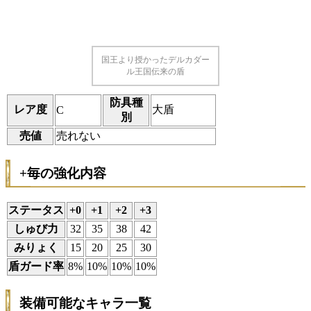
国王より授かったデルカダー
ル王国伝来の盾
防具種
レア度
大盾
C
別
売値
売れない
+毎の強化内容
ステータス
+0
+1
+2
+3
しゅび力
32
35
38
42
みりょく
15
20
25
30
盾ガード率
8%
10%
10%
10%
装備可能なキャラ一覧