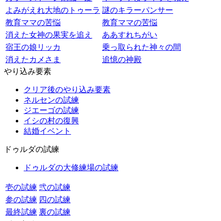
よみがえれ大地のトゥーラ
謎のキラーパンサー
教育ママの苦悩
教育ママの苦悩
消えた女神の果実を追え
ああすれちがい
宿王の娘リッカ
乗っ取られた神々の間
消えたカメさま
追憶の神殿
やり込み要素
クリア後のやり込み要素
ネルセンの試練
ジエーゴの試練
イシの村の復興
結婚イベント
ドゥルダの試練
ドゥルダの大修練場の試練
壱の試練
弐の試練
参の試練
四の試練
最終試練
裏の試練