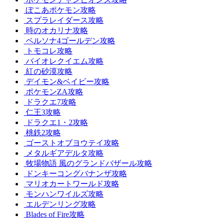
ぽこあポケモン攻略
スプラレイダース攻略
時のオカリナ攻略
ペルソナ4ゴールデン攻略
トモコレ攻略
バイオレクイエム攻略
紅の砂漠攻略
デイモン&ベイビー攻略
ポケモンZA攻略
ドラクエ7攻略
仁王3攻略
ドラクエ1・2攻略
桃鉄2攻略
ゴーストオブヨウテイ攻略
メタルギアデルタ攻略
牧場物語 風のグランドバザール攻略
ドンキーコングバナンザ攻略
マリオカートワールド攻略
モンハンワイルズ攻略
エルデンリング攻略
Blades of Fire攻略