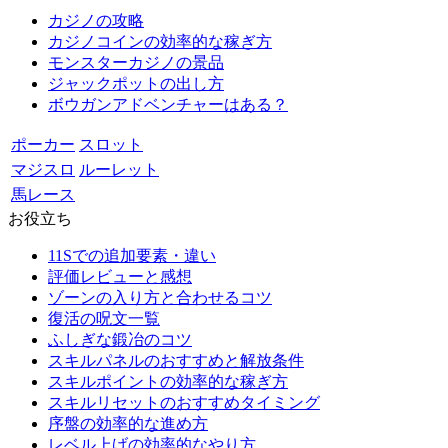
カジノの攻略
カジノコインの効率的な稼ぎ方
モンスターカジノの景品
ジャックポットの出し方
ボウガンアドベンチャーはある？
ポーカー
スロット
マジスロ
ルーレット
馬レース
お役立ち
11Sでの追加要素・違い
評価レビューと感想
ゾーンの入り方と合わせるコツ
復活の呪文一覧
ふしぎな鍛冶のコツ
スキルパネルのおすすめと解放条件
スキルポイントの効率的な稼ぎ方
スキルリセットのおすすめタイミング
序盤の効率的な進め方
レベル上げの効率的なやり方