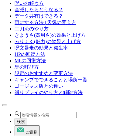
呪いの解き方
全滅したらどうなる？
データ共有はできる？
雨にする方法 | 天気の変え方
二刀流のやり方
きようさ(器用さ)の効果と上げ方
みりょく(魅力)の効果と上げ方
呪文暴走の効果と発生率
HPの回復方法
MPの回復方法
馬の呼び方
設定のおすすめと変更方法
キャンプでできることと場所一覧
ゴージャス版との違い
縛りプレイのやり方と解除方法
検索
ご意見