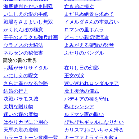
海底裁判ただいま開廷
亡き弟に捧ぐ
いにしえの愛の手紙
まだ見ぬ絶景を求めて
戦場をさまよいし無双
イメルダさんの本気占い
かくれんぼの極意
ロマンの里ホムラ
王子のミラクル強兵計画
どっこい親切漂流者
ウラノスの大秘法
よみがえる聖賢の竪琴
ネルセンの秘伝書
ふたりのバングル
冒険の書の世界
お騒がせリサイタル
在りし日の幻影
いにしえの呪文
王女の涙
さらに遥かなる旅路
迷い迷われロンダルキア
結婚の行方
魔王復活の儀式
決戦バラモス城
パデキアの種を守れ
大切な贈り物
私はシンシア
迷いの森の魔物
ルドマン家の呪い
はやりカゼにご用心
ぴちぴちギャルになりたい
天馬の塔の魔物
カリスマおにいちゃん帰る
カラーストーン危機一髪
キーファよライラを救え