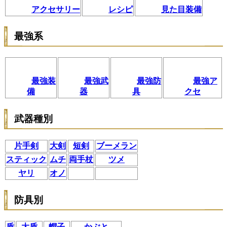
アクセサリー
レシピ
見た目装備
最強系
最強装
最強武
最強防
最強ア
備
器
具
クセ
武器種別
片手剣
大剣
短剣
ブーメラン
スティック
ムチ
両手杖
ツメ
ヤリ
オノ
防具別
盾
大盾
帽子
かぶと