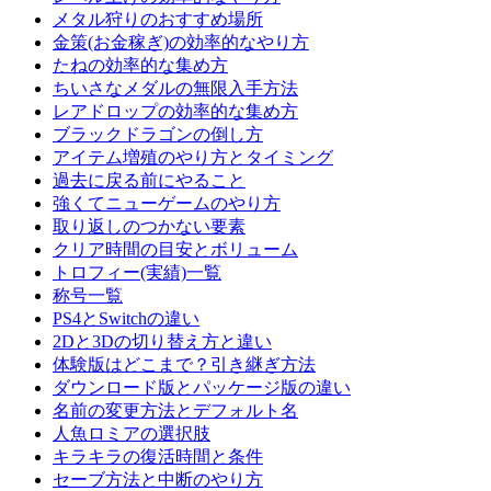
メタル狩りのおすすめ場所
金策(お金稼ぎ)の効率的なやり方
たねの効率的な集め方
ちいさなメダルの無限入手方法
レアドロップの効率的な集め方
ブラックドラゴンの倒し方
アイテム増殖のやり方とタイミング
過去に戻る前にやること
強くてニューゲームのやり方
取り返しのつかない要素
クリア時間の目安とボリューム
トロフィー(実績)一覧
称号一覧
PS4とSwitchの違い
2Dと3Dの切り替え方と違い
体験版はどこまで？引き継ぎ方法
ダウンロード版とパッケージ版の違い
名前の変更方法とデフォルト名
人魚ロミアの選択肢
キラキラの復活時間と条件
セーブ方法と中断のやり方