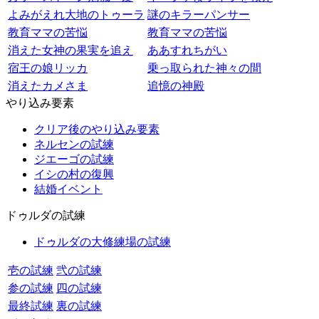
よみがえれ大地のトゥーラ
謎のキラーパンサー
教育ママの苦悩
教育ママの苦悩
消えた女神の果実を追え
ああすれちがい
宿王の娘リッカ
乗っ取られた神々の間
消えたカメさま
追憶の神殿
やり込み要素
クリア後のやり込み要素
ネルセンの試練
ジエーゴの試練
イシの村の復興
結婚イベント
ドゥルダの試練
ドゥルダの大修練場の試練
壱の試練
弐の試練
参の試練
四の試練
最終試練
裏の試練