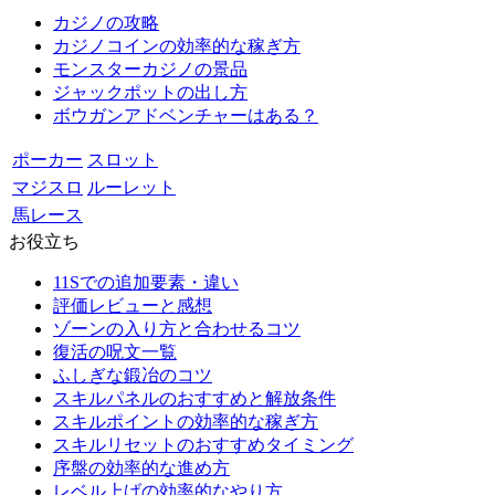
カジノの攻略
カジノコインの効率的な稼ぎ方
モンスターカジノの景品
ジャックポットの出し方
ボウガンアドベンチャーはある？
ポーカー
スロット
マジスロ
ルーレット
馬レース
お役立ち
11Sでの追加要素・違い
評価レビューと感想
ゾーンの入り方と合わせるコツ
復活の呪文一覧
ふしぎな鍛冶のコツ
スキルパネルのおすすめと解放条件
スキルポイントの効率的な稼ぎ方
スキルリセットのおすすめタイミング
序盤の効率的な進め方
レベル上げの効率的なやり方