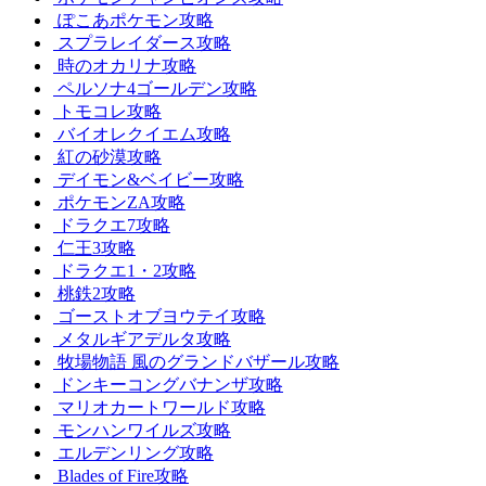
ぽこあポケモン攻略
スプラレイダース攻略
時のオカリナ攻略
ペルソナ4ゴールデン攻略
トモコレ攻略
バイオレクイエム攻略
紅の砂漠攻略
デイモン&ベイビー攻略
ポケモンZA攻略
ドラクエ7攻略
仁王3攻略
ドラクエ1・2攻略
桃鉄2攻略
ゴーストオブヨウテイ攻略
メタルギアデルタ攻略
牧場物語 風のグランドバザール攻略
ドンキーコングバナンザ攻略
マリオカートワールド攻略
モンハンワイルズ攻略
エルデンリング攻略
Blades of Fire攻略