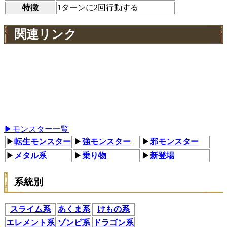
特徴
1ターンに2回行動する
関連リンク
▶モンスター一覧
▶
転生モンスター
▶
強モンスター
▶
邪モンスター
▶
メタル系
▶
乗り物
▶
新登場
系統別
スライム系
あくま系
けもの系
エレメント系
ゾンビ系
ドラゴン系