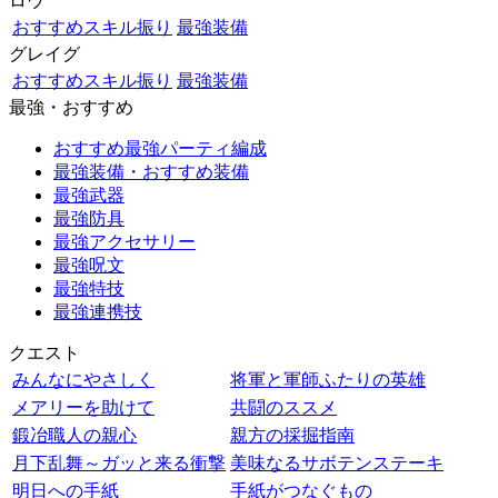
ロウ
おすすめスキル振り
最強装備
グレイグ
おすすめスキル振り
最強装備
最強・おすすめ
おすすめ最強パーティ編成
最強装備・おすすめ装備
最強武器
最強防具
最強アクセサリー
最強呪文
最強特技
最強連携技
クエスト
みんなにやさしく
将軍と軍師ふたりの英雄
メアリーを助けて
共闘のススメ
鍛冶職人の親心
親方の採掘指南
月下乱舞～ガッと来る衝撃
美味なるサボテンステーキ
明日への手紙
手紙がつなぐもの