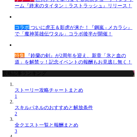
ーム『終末のタイタン：ラストラッシュ』リリース！
コラボ
ついに虎王＆影虎が来た！『鋼嵐 - メカラシ』
で「魔神英雄伝ワタル」コラボ後半が開催！
特集
『鈴蘭の剣』が2周年を迎え、新章「氷と血の
道」を解禁ッ！記念イベントの報酬もお見逃し無く！
攻略記事ランキング
ストーリー攻略チャートまとめ
1
スキルパネルのおすすめと解放条件
2
全クエスト一覧と報酬まとめ
3