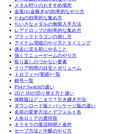
メタル狩りのおすすめ場所
金策(お金稼ぎ)の効率的なやり方
たねの効率的な集め方
ちいさなメダルの無限入手方法
レアドロップの効率的な集め方
ブラックドラゴンの倒し方
アイテム増殖のやり方とタイミング
過去に戻る前にやること
強くてニューゲームのやり方
取り返しのつかない要素
クリア時間の目安とボリューム
トロフィー(実績)一覧
称号一覧
PS4とSwitchの違い
2Dと3Dの切り替え方と違い
体験版はどこまで？引き継ぎ方法
ダウンロード版とパッケージ版の違い
名前の変更方法とデフォルト名
人魚ロミアの選択肢
キラキラの復活時間と条件
セーブ方法と中断のやり方