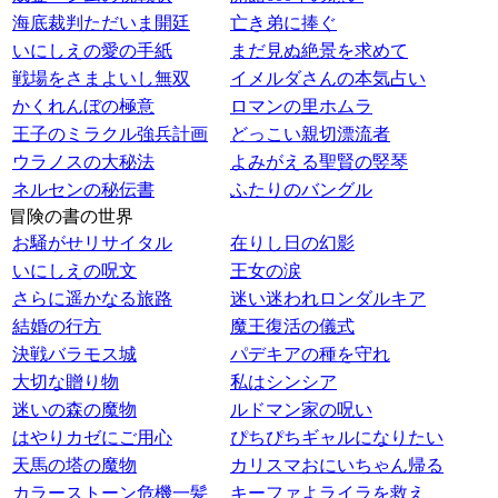
海底裁判ただいま開廷
亡き弟に捧ぐ
いにしえの愛の手紙
まだ見ぬ絶景を求めて
戦場をさまよいし無双
イメルダさんの本気占い
かくれんぼの極意
ロマンの里ホムラ
王子のミラクル強兵計画
どっこい親切漂流者
ウラノスの大秘法
よみがえる聖賢の竪琴
ネルセンの秘伝書
ふたりのバングル
冒険の書の世界
お騒がせリサイタル
在りし日の幻影
いにしえの呪文
王女の涙
さらに遥かなる旅路
迷い迷われロンダルキア
結婚の行方
魔王復活の儀式
決戦バラモス城
パデキアの種を守れ
大切な贈り物
私はシンシア
迷いの森の魔物
ルドマン家の呪い
はやりカゼにご用心
ぴちぴちギャルになりたい
天馬の塔の魔物
カリスマおにいちゃん帰る
カラーストーン危機一髪
キーファよライラを救え