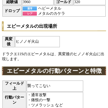
経験値
3960
ゴールド
320
ヘビーメタル
通常
ドロップ
メタルのカケラ
レア
エビーメタルの出現場所
異変
ヒノノギ火山
後
ドラクエ11Sのエビーメタルは、異変後のヒノノギ火山に出
現します。
エビーメタルの行動パターンと特徴
フィールド
襲ってこない
上
・通常攻撃
行動パター
・痛恨の一撃
ン
・ツメラッシュ など