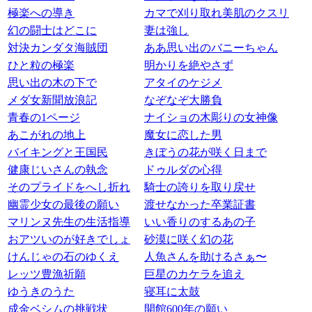
極楽への導き
カマで刈り取れ美肌のクスリ
幻の闘士はどこに
妻は強し
対決カンダタ海賊団
ああ思い出のバニーちゃん
ひと粒の極楽
明かりを絶やさず
思い出の木の下で
アタイのケジメ
メダ女新聞放浪記
なぞなぞ大勝負
青春の1ページ
ナイショの木彫りの女神像
あこがれの地上
魔女に恋した男
バイキングと王国民
きぼうの花が咲く日まで
健康じいさんの執念
ドゥルダの心得
そのプライドをへし折れ
騎士の誇りを取り戻せ
幽霊少女の最後の願い
渡せなかった卒業証書
マリンヌ先生の生活指導
いい香りのするあの子
おアツいのが好きでしょ
砂漠に咲く幻の花
けんじゃの石のゆくえ
人魚さんを助けるさぁ〜
レッツ豊漁祈願
巨星のカケラを追え
ゆうきのうた
寝耳に太鼓
成金ベシムの挑戦状
開館600年の願い