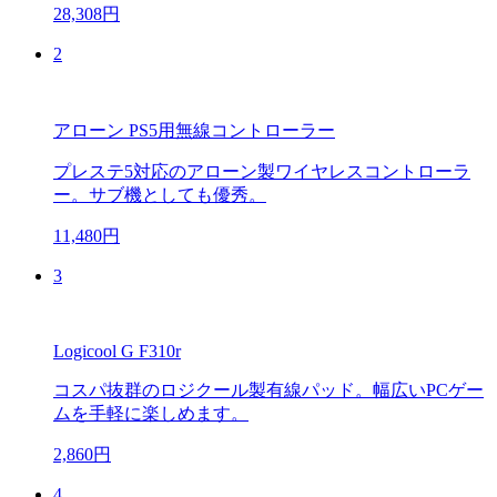
28,308円
2
アローン PS5用無線コントローラー
プレステ5対応のアローン製ワイヤレスコントローラ
ー。サブ機としても優秀。
11,480円
3
Logicool G F310r
コスパ抜群のロジクール製有線パッド。幅広いPCゲー
ムを手軽に楽しめます。
2,860円
4