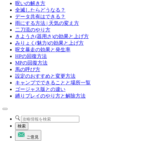
呪いの解き方
全滅したらどうなる？
データ共有はできる？
雨にする方法 | 天気の変え方
二刀流のやり方
きようさ(器用さ)の効果と上げ方
みりょく(魅力)の効果と上げ方
呪文暴走の効果と発生率
HPの回復方法
MPの回復方法
馬の呼び方
設定のおすすめと変更方法
キャンプでできることと場所一覧
ゴージャス版との違い
縛りプレイのやり方と解除方法
検索
ご意見