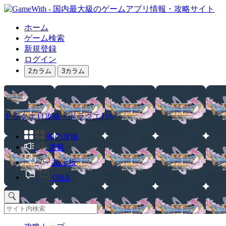
ホーム
ゲーム検索
新規登録
ログイン
2カラム
3カラム
ドラクエ11攻略・ドラクエ11S
他の攻略
速報
掲示板
Q&A