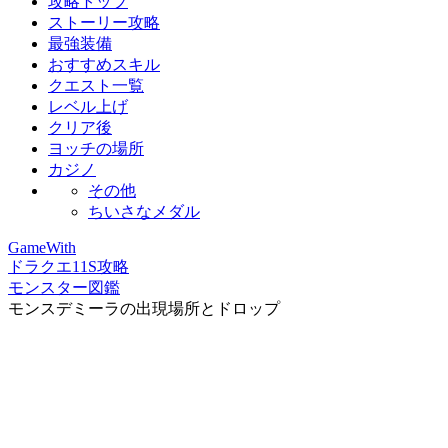
攻略トップ
ストーリー攻略
最強装備
おすすめスキル
クエスト一覧
レベル上げ
クリア後
ヨッチの場所
カジノ
その他
ちいさなメダル
GameWith
ドラクエ11S攻略
モンスター図鑑
モンスデミーラの出現場所とドロップ