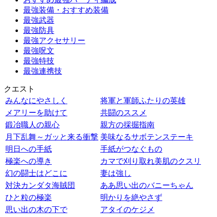
最強装備・おすすめ装備
最強武器
最強防具
最強アクセサリー
最強呪文
最強特技
最強連携技
クエスト
みんなにやさしく
将軍と軍師ふたりの英雄
メアリーを助けて
共闘のススメ
鍛冶職人の親心
親方の採掘指南
月下乱舞～ガッと来る衝撃
美味なるサボテンステーキ
明日への手紙
手紙がつなぐもの
極楽への導き
カマで刈り取れ美肌のクスリ
幻の闘士はどこに
妻は強し
対決カンダタ海賊団
ああ思い出のバニーちゃん
ひと粒の極楽
明かりを絶やさず
思い出の木の下で
アタイのケジメ