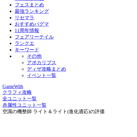
フェスまとめ
最強ランキング
リセマラ
おすすめバグマ
11周年情報
フェアリーテイル
ランクエ
キーワード
その他
アポカリプス
ディザ攻略まとめ
イベント一覧
GameWith
クラフィ攻略
全ユニット一覧
赤属性ユニット一覧
空識の機整師 ライト＆ライト(進化適応)の評価