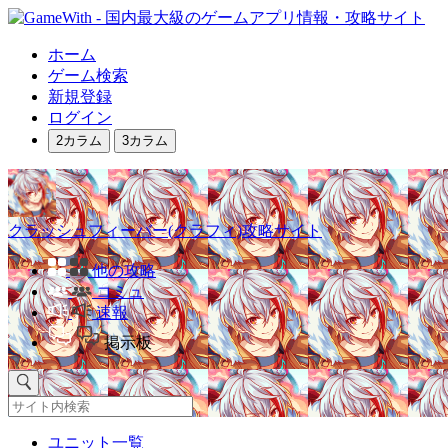
ホーム
ゲーム検索
新規登録
ログイン
2カラム
3カラム
クラッシュフィーバー(クラフィ)攻略サイト
他の攻略
コミュ
速報
掲示板
ユニット一覧