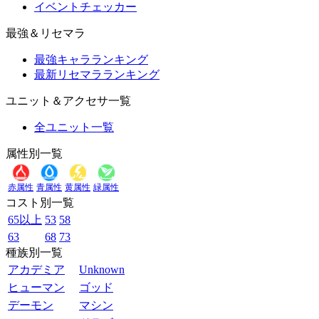
イベントチェッカー
最強＆リセマラ
最強キャラランキング
最新リセマラランキング
ユニット＆アクセサ一覧
全ユニット一覧
属性別一覧
赤属性
青属性
黄属性
緑属性
コスト別一覧
65以上
53
58
63
68
73
種族別一覧
アカデミア
Unknown
ヒューマン
ゴッド
デーモン
マシン