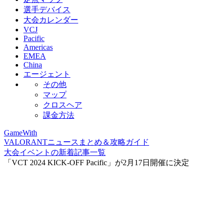
選手デバイス
大会カレンダー
VCJ
Pacific
Americas
EMEA
China
エージェント
その他
マップ
クロスヘア
課金方法
GameWith
VALORANTニュースまとめ＆攻略ガイド
大会イベントの新着記事一覧
「VCT 2024 KICK-OFF Pacific」が2月17日開催に決定