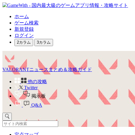
ホーム
ゲーム検索
新規登録
ログイン
2カラム
3カラム
VALORANTニュースまとめ＆攻略ガイド
他の攻略
Twitter
掲示板
Q&A
定点マップ