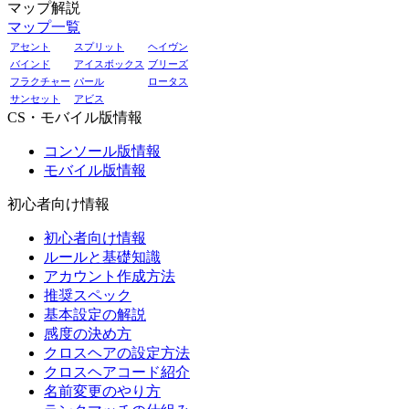
マップ解説
マップ一覧
アセント
スプリット
ヘイヴン
バインド
アイスボックス
ブリーズ
フラクチャー
パール
ロータス
サンセット
アビス
CS・モバイル版情報
コンソール版情報
モバイル版情報
初心者向け情報
初心者向け情報
ルールと基礎知識
アカウント作成方法
推奨スペック
基本設定の解説
感度の決め方
クロスヘアの設定方法
クロスヘアコード紹介
名前変更のやり方