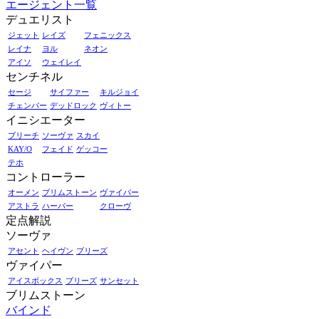
エージェント一覧
デュエリスト
ジェット
レイズ
フェニックス
レイナ
ヨル
ネオン
アイソ
ウェイレイ
センチネル
セージ
サイファー
キルジョイ
チェンバー
デッドロック
ヴィトー
イニシエーター
ブリーチ
ソーヴァ
スカイ
KAY/O
フェイド
ゲッコー
テホ
コントローラー
オーメン
ブリムストーン
ヴァイパー
アストラ
ハーバー
クローヴ
定点解説
ソーヴァ
アセント
ヘイヴン
ブリーズ
ヴァイパー
アイスボックス
ブリーズ
サンセット
ブリムストーン
バインド