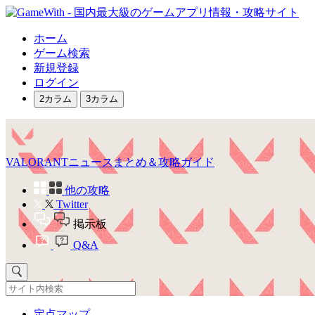
ホーム
ゲーム検索
新規登録
ログイン
2カラム
3カラム
VALORANTニュースまとめ＆攻略ガイド
他の攻略
Twitter
掲示板
Q&A
定点マップ