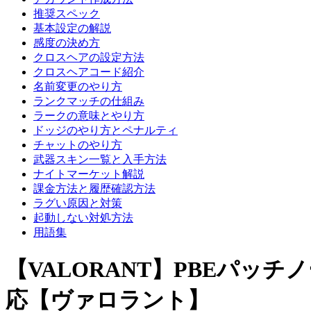
推奨スペック
基本設定の解説
感度の決め方
クロスヘアの設定方法
クロスヘアコード紹介
名前変更のやり方
ランクマッチの仕組み
ラークの意味とやり方
ドッジのやり方とペナルティ
チャットのやり方
武器スキン一覧と入手方法
ナイトマーケット解説
課金方法と履歴確認方法
ラグい原因と対策
起動しない対処方法
用語集
【VALORANT】PBEパッ
応【ヴァロラント】