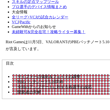
スキルの定点マップツール
プロ選手のデバイス情報まとめ
大会情報
全リーグ+VCJの試合カレンダー
VCJ
/
Pacific
GameWithからのお知らせ
未経験可&完全在宅！攻略ライター募集！
Riot Gamesは11月5日、VALORANTのPBEパ
が言及しています。
目次
サイファーの強化＆フェイドの調整
PBEパッチノート5.10
詳細
今回のアップデートに対する各選手の反応
開発者の
見解