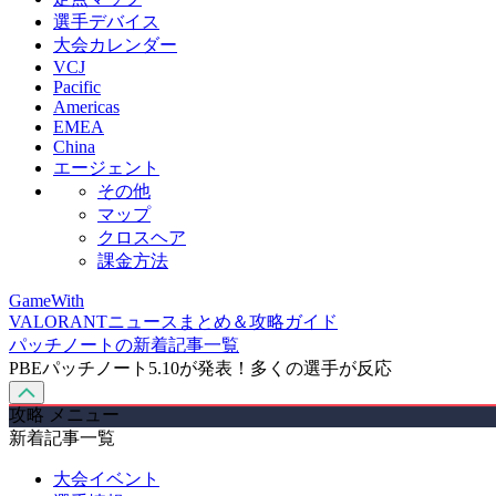
選手デバイス
大会カレンダー
VCJ
Pacific
Americas
EMEA
China
エージェント
その他
マップ
クロスヘア
課金方法
GameWith
VALORANTニュースまとめ＆攻略ガイド
パッチノートの新着記事一覧
PBEパッチノート5.10が発表！多くの選手が反応
攻略 メニュー
新着記事一覧
大会イベント