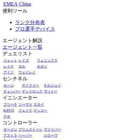
EMEA
China
便利ツール
ランク分布表
プロ選手デバイス
エージェント解説
エージェント一覧
デュエリスト
ジェット
レイズ
フェニックス
レイナ
ヨル
ネオン
アイソ
ウェイレイ
センチネル
セージ
サイファー
キルジョイ
チェンバー
デッドロック
ヴィトー
イニシエーター
ブリーチ
ソーヴァ
スカイ
KAY/O
フェイド
ゲッコー
テホ
コントローラー
オーメン
ブリムストーン
ヴァイパー
アストラ
ハーバー
クローヴ