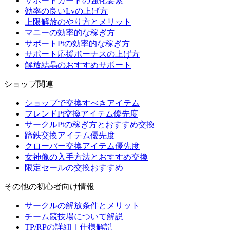
サポートカードの強化要素
効率の良いLvの上げ方
上限解放のやり方とメリット
マニーの効率的な稼ぎ方
サポートPtの効率的な稼ぎ方
サポート応援ボーナスの上げ方
解放結晶のおすすめサポート
ショップ関連
ショップで交換すべきアイテム
フレンドPt交換アイテム優先度
サークルPtの稼ぎ方とおすすめ交換
蹄鉄交換アイテム優先度
クローバー交換アイテム優先度
女神像の入手方法とおすすめ交換
限定セールの交換おすすめ
その他の初心者向け情報
サークルの解放条件とメリット
チーム競技場について解説
TP/RPの詳細｜仕様解説