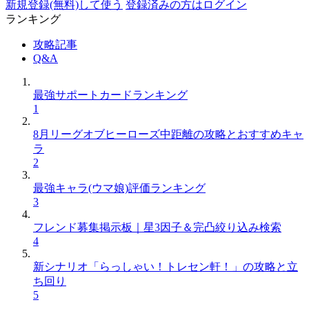
新規登録(無料)して使う
登録済みの方はログイン
ランキング
攻略記事
Q&A
最強サポートカードランキング
1
8月リーグオブヒーローズ中距離の攻略とおすすめキャ
ラ
2
最強キャラ(ウマ娘)評価ランキング
3
フレンド募集掲示板｜星3因子＆完凸絞り込み検索
4
新シナリオ「らっしゃい！トレセン軒！」の攻略と立
ち回り
5