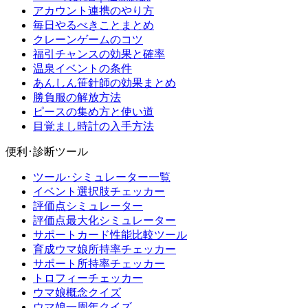
アカウント連携のやり方
毎日やるべきことまとめ
クレーンゲームのコツ
福引チャンスの効果と確率
温泉イベントの条件
あんしん笹針師の効果まとめ
勝負服の解放方法
ピースの集め方と使い道
目覚まし時計の入手方法
便利･診断ツール
ツール･シミュレーター一覧
イベント選択肢チェッカー
評価点シミュレーター
評価点最大化シミュレーター
サポートカード性能比較ツール
育成ウマ娘所持率チェッカー
サポート所持率チェッカー
トロフィーチェッカー
ウマ娘概念クイズ
ウマ娘一周年クイズ