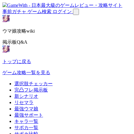
事前ガチャ
ゲーム検索
ログイン
ウマ娘攻略wiki
掲示板Q&A
トップに戻る
ゲーム攻略一覧を見る
選択肢チェッカー
完凸フレ掲示板
新シナリオ
リセマラ
最強ウマ娘
最強サポート
キャラ一覧
サポカ一覧
サポカ比較