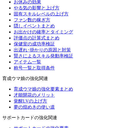
お休みの効果
やる気の影響と上げ方
固有スキルレベルの上げ方
ファン数の稼ぎ方
隠しイベントまとめ
お出かけの確率とタイミング
評価点の計算式まとめ
保健室の成功率検証
出遅れ･掛かりの原因と対策
賢さによるスキル発動率検証
アイテム一覧
称号一覧と取得条件
育成ウマ娘の強化関連
育成ウマ娘の強化要素まとめ
才能開花のメリット
覚醒LVの上げ方
夢の煌めきの使い道
サポートカードの強化関連