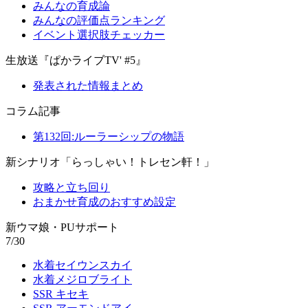
みんなの育成論
みんなの評価点ランキング
イベント選択肢チェッカー
生放送『ぱかライブTV' #5』
発表された情報まとめ
コラム記事
第132回:ルーラーシップの物語
新シナリオ「らっしゃい！トレセン軒！」
攻略と立ち回り
おまかせ育成のおすすめ設定
新ウマ娘・PUサポート
7/30
水着セイウンスカイ
水着メジロブライト
SSR キセキ