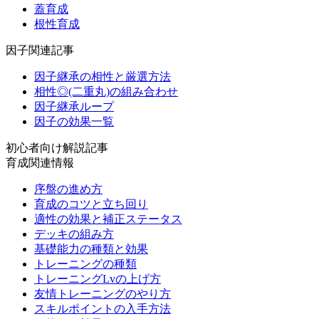
蓋育成
根性育成
因子関連記事
因子継承の相性と厳選方法
相性◎(二重丸)の組み合わせ
因子継承ループ
因子の効果一覧
初心者向け解説記事
育成関連情報
序盤の進め方
育成のコツと立ち回り
適性の効果と補正ステータス
デッキの組み方
基礎能力の種類と効果
トレーニングの種類
トレーニングLvの上げ方
友情トレーニングのやり方
スキルポイントの入手方法