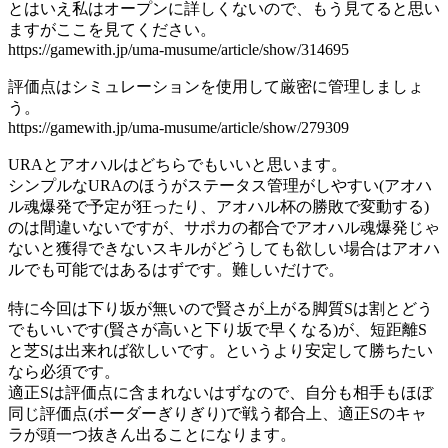
とはいえ私はオープンに詳しくないので、もう見てると思い
ますがここを見てください。
https://gamewith.jp/uma-musume/article/show/314695
評価点はシミュレーションを使用して厳密に管理しましょ
う。
https://gamewith.jp/uma-musume/article/show/279309
URAとアオハルはどちらでもいいと思います。
シンプルなURAのほうがステータス管理がしやすい(アオハ
ル魂爆発で予定が狂ったり、アオハル杯の勝敗で変動する)
のは間違いないですが、サポカの都合でアオハル魂爆発じゃ
ないと獲得できないスキルがどうしても欲しい場合はアオハ
ルでも可能ではあるはずです。難しいだけで。
特に今回は下り坂が無いので賢さが上がる脚質Sは割とどう
でもいいです(賢さが高いと下り坂で早くなる)が、短距離S
と芝Sは出来れば欲しいです。というより安定して勝ちたい
なら必須です。
適正Sは評価点に含まれないはずなので、自分も相手もほぼ
同じ評価点(ボーダーぎりぎり)で戦う都合上、適正Sのキャ
ラが頭一つ抜きん出ることになります。