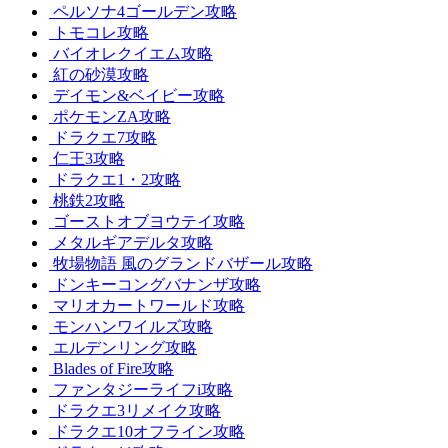
ペルソナ4ゴールデン攻略
トモコレ攻略
バイオレクイエム攻略
紅の砂漠攻略
デイモン&ベイビー攻略
ポケモンZA攻略
ドラクエ7攻略
仁王3攻略
ドラクエ1・2攻略
桃鉄2攻略
ゴーストオブヨウテイ攻略
メタルギアデルタ攻略
牧場物語 風のグランドバザール攻略
ドンキーコングバナンザ攻略
マリオカートワールド攻略
モンハンワイルズ攻略
エルデンリング攻略
Blades of Fire攻略
ファンタジーライフi攻略
ドラクエ3リメイク攻略
ドラクエ10オフライン攻略