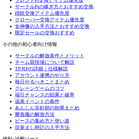
フレンドPt交換アイテム優先度
サークルPtの稼ぎ方とおすすめ交換
蹄鉄交換アイテム優先度
クローバー交換アイテム優先度
女神像の入手方法とおすすめ交換
限定セールの交換おすすめ
その他の初心者向け情報
サークルの解放条件とメリット
チーム競技場について解説
TP/RPの詳細｜仕様解説
アカウント連携のやり方
毎日やるべきことまとめ
クレーンゲームのコツ
福引チャンスの効果と確率
温泉イベントの条件
あんしん笹針師の効果まとめ
勝負服の解放方法
ピースの集め方と使い道
目覚まし時計の入手方法
便利･診断ツール