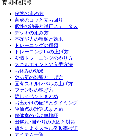
育成関連情報
序盤の進め方
育成のコツと立ち回り
適性の効果と補正ステータス
デッキの組み方
基礎能力の種類と効果
トレーニングの種類
トレーニングLvの上げ方
友情トレーニングのやり方
スキルポイントの入手方法
お休みの効果
やる気の影響と上げ方
固有スキルレベルの上げ方
ファン数の稼ぎ方
隠しイベントまとめ
お出かけの確率とタイミング
評価点の計算式まとめ
保健室の成功率検証
出遅れ･掛かりの原因と対策
賢さによるスキル発動率検証
アイテム一覧