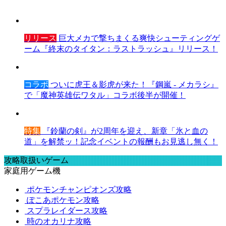
リリース
巨大メカで撃ちまくる爽快シューティングゲ
ーム『終末のタイタン：ラストラッシュ』リリース！
コラボ
ついに虎王＆影虎が来た！『鋼嵐 - メカラシ』
で「魔神英雄伝ワタル」コラボ後半が開催！
特集
『鈴蘭の剣』が2周年を迎え、新章「氷と血の
道」を解禁ッ！記念イベントの報酬もお見逃し無く！
攻略取扱いゲーム
家庭用ゲーム機
ポケモンチャンピオンズ攻略
ぽこあポケモン攻略
スプラレイダース攻略
時のオカリナ攻略