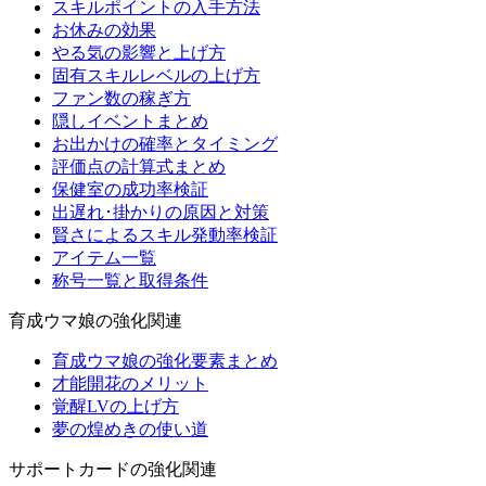
スキルポイントの入手方法
お休みの効果
やる気の影響と上げ方
固有スキルレベルの上げ方
ファン数の稼ぎ方
隠しイベントまとめ
お出かけの確率とタイミング
評価点の計算式まとめ
保健室の成功率検証
出遅れ･掛かりの原因と対策
賢さによるスキル発動率検証
アイテム一覧
称号一覧と取得条件
育成ウマ娘の強化関連
育成ウマ娘の強化要素まとめ
才能開花のメリット
覚醒LVの上げ方
夢の煌めきの使い道
サポートカードの強化関連