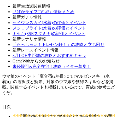
最新生放送関連情報
『ぱかライブTV' #5』情報まとめ
最新ガチャ情報
セイウンスカイ(水着)の評価とイベント
メジロブライト(水着)の評価とイベント
キセキ(SSRスタミナ)の評価とイベント
最新シナリオ情報
「らっしゃい！トレセン軒！」の攻略と立ち回り
最新レースイベント情報
8月LOH中距離の攻略とおすすめキャラ
GameWithからのお知らせ
未経験可&完全在宅！攻略ライター募集！
ウマ娘のイベント「夏合宿(2年目)にて(マルゼンスキー(水
着))」の選択肢と効果、対象のウマ娘や獲得スキルなどを掲
載。関連するイベントも掲載しているので、育成の参考にど
うぞ。
目次
「夏合宿(2年目)にて(マルゼンスキー(水着))」の選