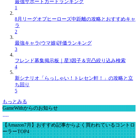
最強サポートカードランキング
1
8月リーグオブヒーローズ中距離の攻略とおすすめキャ
ラ
2
最強キャラ(ウマ娘)評価ランキング
3
フレンド募集掲示板｜星3因子＆完凸絞り込み検索
4
新シナリオ「らっしゃい！トレセン軒！」の攻略と立
ち回り
5
もっとみる
GameWithからのお知らせ
【Amazon7月】おすすめ記事からよく買われているコントロ
ーラーTOP4