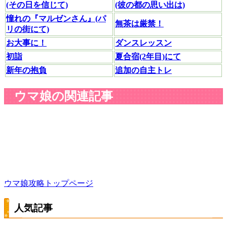
(その日を信じて)
(彼の都の思い出は)
憧れの『マルゼンさん』(パ
無茶は厳禁！
リの街にて)
お大事に！
ダンスレッスン
初詣
夏合宿(2年目)にて
新年の抱負
追加の自主トレ
ウマ娘の関連記事
ウマ娘攻略トップページ
人気記事