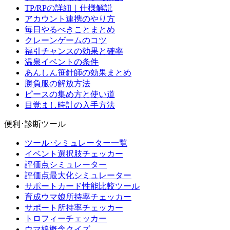
TP/RPの詳細｜仕様解説
アカウント連携のやり方
毎日やるべきことまとめ
クレーンゲームのコツ
福引チャンスの効果と確率
温泉イベントの条件
あんしん笹針師の効果まとめ
勝負服の解放方法
ピースの集め方と使い道
目覚まし時計の入手方法
便利･診断ツール
ツール･シミュレーター一覧
イベント選択肢チェッカー
評価点シミュレーター
評価点最大化シミュレーター
サポートカード性能比較ツール
育成ウマ娘所持率チェッカー
サポート所持率チェッカー
トロフィーチェッカー
ウマ娘概念クイズ