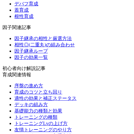
デバフ育成
蓋育成
根性育成
因子関連記事
因子継承の相性と厳選方法
相性◎(二重丸)の組み合わせ
因子継承ループ
因子の効果一覧
初心者向け解説記事
育成関連情報
序盤の進め方
育成のコツと立ち回り
適性の効果と補正ステータス
デッキの組み方
基礎能力の種類と効果
トレーニングの種類
トレーニングLvの上げ方
友情トレーニングのやり方