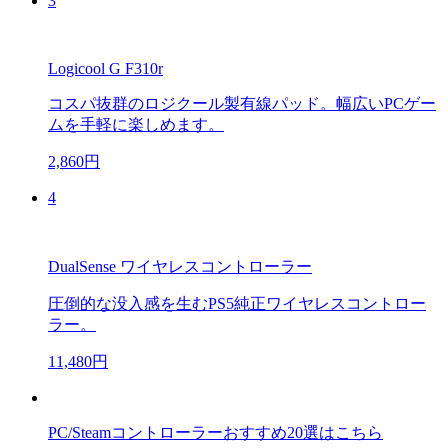
3
Logicool G F310r
コスパ抜群のロジクール製有線パッド。幅広いPCゲー
ムを手軽に楽しめます。
2,860円
4
DualSense ワイヤレスコントローラー
圧倒的な没入感を生むPS5純正ワイヤレスコントロー
ラー。
11,480円
PC/Steamコントローラーおすすめ20選はこちら