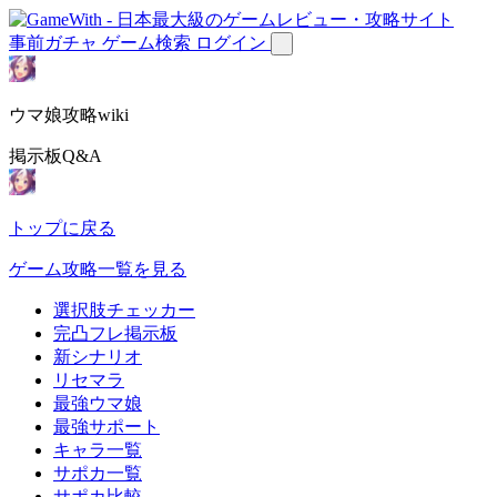
事前ガチャ
ゲーム検索
ログイン
ウマ娘攻略wiki
掲示板Q&A
トップに戻る
ゲーム攻略一覧を見る
選択肢チェッカー
完凸フレ掲示板
新シナリオ
リセマラ
最強ウマ娘
最強サポート
キャラ一覧
サポカ一覧
サポカ比較