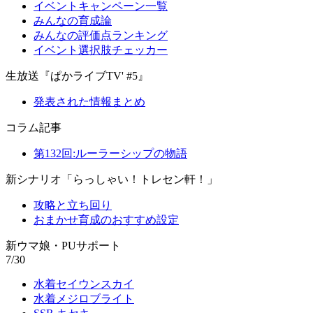
イベントキャンペーン一覧
みんなの育成論
みんなの評価点ランキング
イベント選択肢チェッカー
生放送『ぱかライブTV' #5』
発表された情報まとめ
コラム記事
第132回:ルーラーシップの物語
新シナリオ「らっしゃい！トレセン軒！」
攻略と立ち回り
おまかせ育成のおすすめ設定
新ウマ娘・PUサポート
7/30
水着セイウンスカイ
水着メジロブライト