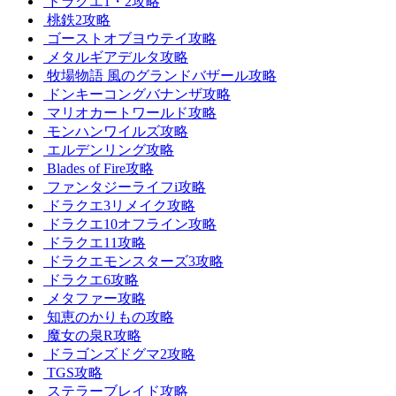
ドラクエ1・2攻略
桃鉄2攻略
ゴーストオブヨウテイ攻略
メタルギアデルタ攻略
牧場物語 風のグランドバザール攻略
ドンキーコングバナンザ攻略
マリオカートワールド攻略
モンハンワイルズ攻略
エルデンリング攻略
Blades of Fire攻略
ファンタジーライフi攻略
ドラクエ3リメイク攻略
ドラクエ10オフライン攻略
ドラクエ11攻略
ドラクエモンスターズ3攻略
ドラクエ6攻略
メタファー攻略
知恵のかりもの攻略
魔女の泉R攻略
ドラゴンズドグマ2攻略
TGS攻略
ステラーブレイド攻略