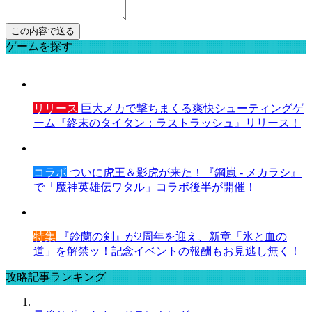
ゲームを探す
リリース
巨大メカで撃ちまくる爽快シューティングゲ
ーム『終末のタイタン：ラストラッシュ』リリース！
コラボ
ついに虎王＆影虎が来た！『鋼嵐 - メカラシ』
で「魔神英雄伝ワタル」コラボ後半が開催！
特集
『鈴蘭の剣』が2周年を迎え、新章「氷と血の
道」を解禁ッ！記念イベントの報酬もお見逃し無く！
攻略記事ランキング