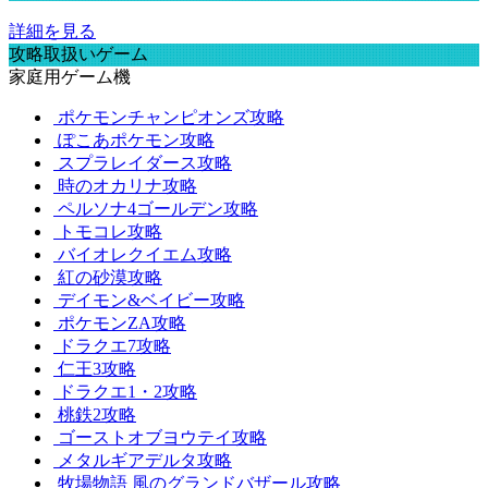
詳細を見る
攻略取扱いゲーム
家庭用ゲーム機
ポケモンチャンピオンズ攻略
ぽこあポケモン攻略
スプラレイダース攻略
時のオカリナ攻略
ペルソナ4ゴールデン攻略
トモコレ攻略
バイオレクイエム攻略
紅の砂漠攻略
デイモン&ベイビー攻略
ポケモンZA攻略
ドラクエ7攻略
仁王3攻略
ドラクエ1・2攻略
桃鉄2攻略
ゴーストオブヨウテイ攻略
メタルギアデルタ攻略
牧場物語 風のグランドバザール攻略