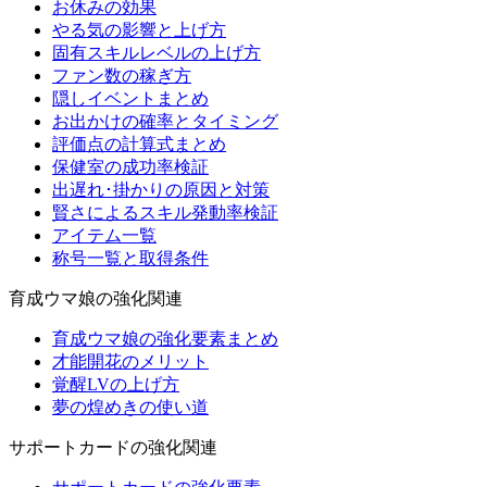
お休みの効果
やる気の影響と上げ方
固有スキルレベルの上げ方
ファン数の稼ぎ方
隠しイベントまとめ
お出かけの確率とタイミング
評価点の計算式まとめ
保健室の成功率検証
出遅れ･掛かりの原因と対策
賢さによるスキル発動率検証
アイテム一覧
称号一覧と取得条件
育成ウマ娘の強化関連
育成ウマ娘の強化要素まとめ
才能開花のメリット
覚醒LVの上げ方
夢の煌めきの使い道
サポートカードの強化関連