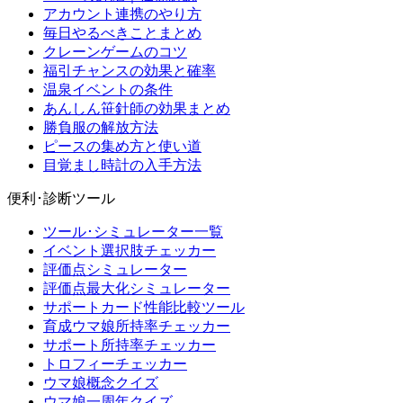
アカウント連携のやり方
毎日やるべきことまとめ
クレーンゲームのコツ
福引チャンスの効果と確率
温泉イベントの条件
あんしん笹針師の効果まとめ
勝負服の解放方法
ピースの集め方と使い道
目覚まし時計の入手方法
便利･診断ツール
ツール･シミュレーター一覧
イベント選択肢チェッカー
評価点シミュレーター
評価点最大化シミュレーター
サポートカード性能比較ツール
育成ウマ娘所持率チェッカー
サポート所持率チェッカー
トロフィーチェッカー
ウマ娘概念クイズ
ウマ娘一周年クイズ