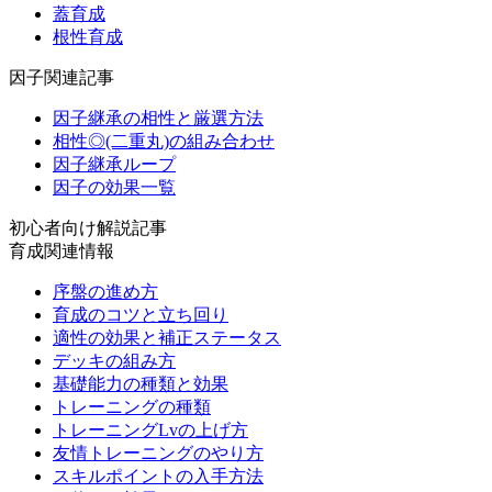
蓋育成
根性育成
因子関連記事
因子継承の相性と厳選方法
相性◎(二重丸)の組み合わせ
因子継承ループ
因子の効果一覧
初心者向け解説記事
育成関連情報
序盤の進め方
育成のコツと立ち回り
適性の効果と補正ステータス
デッキの組み方
基礎能力の種類と効果
トレーニングの種類
トレーニングLvの上げ方
友情トレーニングのやり方
スキルポイントの入手方法