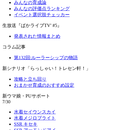
みんなの育成論
みんなの評価点ランキング
イベント選択肢チェッカー
生放送『ぱかライブTV' #5』
発表された情報まとめ
コラム記事
第132回:ルーラーシップの物語
新シナリオ「らっしゃい！トレセン軒！」
攻略と立ち回り
おまかせ育成のおすすめ設定
新ウマ娘・PUサポート
7/30
水着セイウンスカイ
水着メジロブライト
SSR キセキ