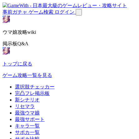
事前ガチャ
ゲーム検索
ログイン
ウマ娘攻略wiki
掲示板Q&A
トップに戻る
ゲーム攻略一覧を見る
選択肢チェッカー
完凸フレ掲示板
新シナリオ
リセマラ
最強ウマ娘
最強サポート
キャラ一覧
サポカ一覧
サポカ比較