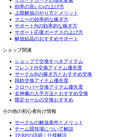
サポートカードの強化要素
効率の良いLvの上げ方
上限解放のやり方とメリット
マニーの効率的な稼ぎ方
サポートPtの効率的な稼ぎ方
サポート応援ボーナスの上げ方
解放結晶のおすすめサポート
ショップ関連
ショップで交換すべきアイテム
フレンドPt交換アイテム優先度
サークルPtの稼ぎ方とおすすめ交換
蹄鉄交換アイテム優先度
クローバー交換アイテム優先度
女神像の入手方法とおすすめ交換
限定セールの交換おすすめ
その他の初心者向け情報
サークルの解放条件とメリット
チーム競技場について解説
TP/RPの詳細｜仕様解説