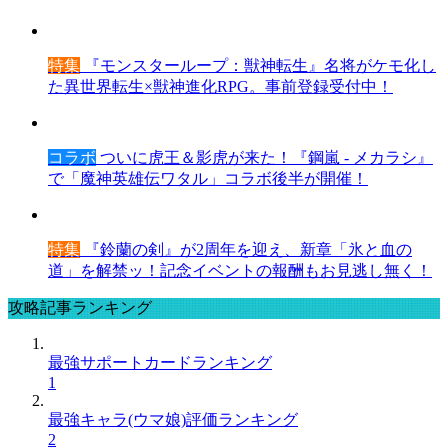
特集
『モンスターループ：獣神転生』名将がケモ化し
た異世界転生×獣神進化RPG。事前登録受付中！
コラボ
ついに虎王＆影虎が来た！『鋼嵐 - メカラシ』
で「魔神英雄伝ワタル」コラボ後半が開催！
特集
『鈴蘭の剣』が2周年を迎え、新章「氷と血の
道」を解禁ッ！記念イベントの報酬もお見逃し無く！
攻略記事ランキング
最強サポートカードランキング
1
最強キャラ(ウマ娘)評価ランキング
2