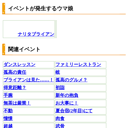
イベントが発生するウマ娘
ナリタブライアン
関連イベント
ダンスレッスン
ファミリーレストラン
孤高の責任
岐
ブライアンは見た……！
孤高のグルメ？
得意距離？
初詣
手腕
新年の抱負
無茶は厳禁！
お大事に！
不動
夏合宿(2年目)にて
憧憬
肉食
超越
武骨