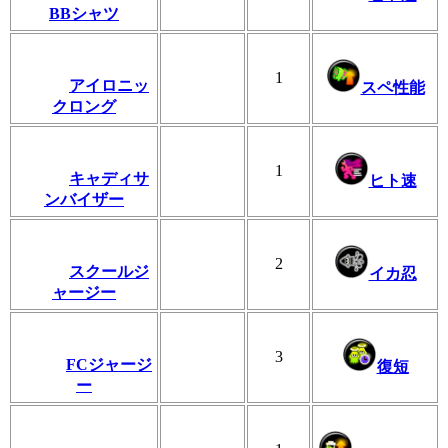
BBシャツ
1
アイロニッ
スペ性能
クロング
1
キャディサ
ヒト速
ンバイザー
2
スクールジ
イカ忍
ャージー
3
FCジャージ
復短
ー