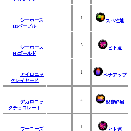
1
シーホース
スペ性能
Hiパープル
3
シーホース
ヒト速
Hiゴールド
1
アイロニッ
ペナアップ
クレイヤード
2
デカロニッ
影響軽減
クチョコレート
1
ウーニーズ
ヒト速