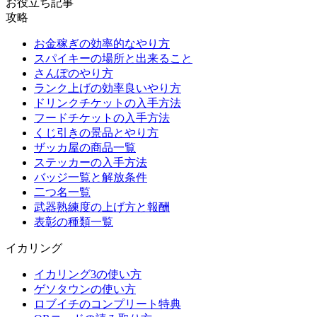
お役立ち記事
攻略
お金稼ぎの効率的なやり方
スパイキーの場所と出来ること
さんぽのやり方
ランク上げの効率良いやり方
ドリンクチケットの入手方法
フードチケットの入手方法
くじ引きの景品とやり方
ザッカ屋の商品一覧
ステッカーの入手方法
バッジ一覧と解放条件
二つ名一覧
武器熟練度の上げ方と報酬
表彰の種類一覧
イカリング
イカリング3の使い方
ゲソタウンの使い方
ロブイチのコンプリート特典