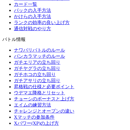
カード一覧
パックの入手方法
かけらの入手方法
ランクの効率の良い上げ方
通信対戦のやり方
バトル情報
ナワバリバトルのルール
バンカラマッチのルール
ガチエリアの立ち回り
ガチヤグラの立ち回り
ガチホコの立ち回り
ガチアサリの立ち回り
昇格戦の仕様と必要ポイント
ウデマエ降格とリセット
チョーシのボーナスと上げ方
エイムの練習方法
チャレンジとオープンの違い
Xマッチの参加条件
Xパワー(XP)の上げ方