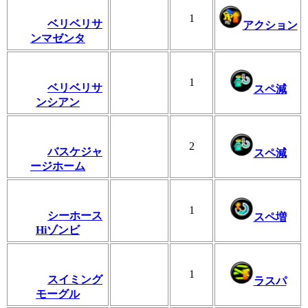
1
ベリベリサ
アクション
ンマゼンタ
1
ベリベリサ
スペ減
ンシアン
2
バスケジャ
スペ減
ージホーム
1
シーホース
スペ増
Hiゾンビ
1
スイミング
ラスパ
モーグル