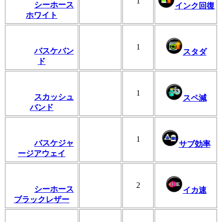
1
シーホース
インク回復
ホワイト
1
バスケバン
スタダ
ド
1
スカッシュ
スペ減
バンド
1
バスケジャ
サブ効率
ージアウェイ
2
シーホース
イカ速
ブラックレザー