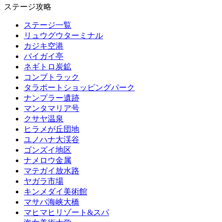
ステージ攻略
ステージ一覧
リュウグウターミナル
カジキ空港
バイガイ亭
ネギトロ炭鉱
コンブトラック
タラポートショッピングパーク
ナンプラー遺跡
マンタマリア号
クサヤ温泉
ヒラメが丘団地
ユノハナ大渓谷
ゴンズイ地区
ナメロウ金属
マテガイ放水路
ヤガラ市場
キンメダイ美術館
マサバ海峡大橋
マヒマヒリゾート&スパ