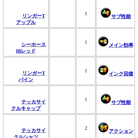
1
リンガーT
サブ性能
アップル
1
シーホース
メイン効率
Hiレッド
1
リンガーT
インク回復
パイン
1
テッカサイ
サブ性能
クルキャップ
2
テッカサイ
アクション
クルシャツ