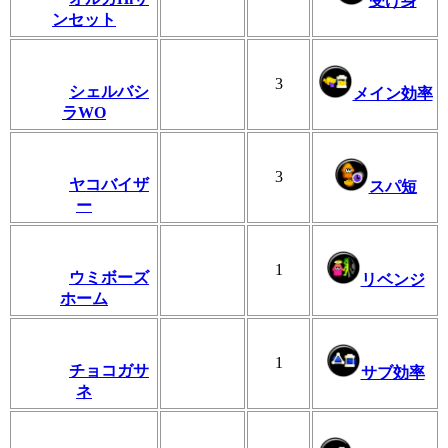
受け身
ンセット
3
シェルバシ
メイン効率
ラWO
3
ヤコバイザ
スパ短
ー
1
ウミボーズ
リベンジ
ホーム
1
チョコガサ
サブ効率
ネ