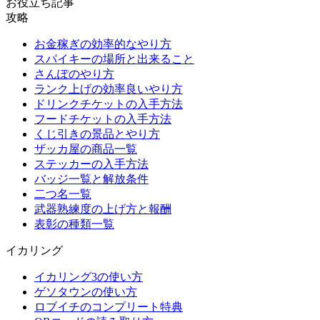
お役立ち記事
攻略
お金稼ぎの効率的なやり方
スパイキーの場所と出来ること
さんぽのやり方
ランク上げの効率良いやり方
ドリンクチケットの入手方法
フードチケットの入手方法
くじ引きの景品とやり方
ザッカ屋の商品一覧
ステッカーの入手方法
バッジ一覧と解放条件
二つ名一覧
武器熟練度の上げ方と報酬
表彰の種類一覧
イカリング
イカリング3の使い方
ゲソタウンの使い方
ロブイチのコンプリート特典