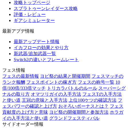
攻略トップページ
スプラトゥーンレイダース攻略
評価・レビュー
ギアシミュレーター
最新アプデ情報
最新アップデート情報
イカフローの効果とやり方
新武器/追加武器一覧
Switch2の違いとフレームレート
フェス情報
フェスの最新情報
ヨビ祭の結果と開催期間
フェスマッチの
ランク報酬
フェスポイントの稼ぎ方
フェスの称号一覧
10
倍/100倍/333倍マッチ
トリカラバトルのルール
スーパーシグ
ナルの取り方
オマツリガイの入手方法
フェスTの入手方法
と使い道
王冠の意味と入手方法
上位100ケツの確認方法
フ
ェスパワーの確認と上げ方
おそろいボーナスとは？
フェス
貢献度の上げ方と意味
ヨビ祭の開催期間と参加方法
ホラガ
イの入手方法と使い道
グランドフェスティバル
サイドオーダー情報