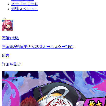
ヒーローモード
最強スペシャル
恋姫†大戦
三国志&戦国美少女武将オールスターRPG
広告
詳細を見る