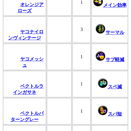
1
オレンジア
メイン効率
ローズ
3
ヤコナイロ
サーマル
ンヴィンテージ
1
ヤコメッシ
サブ軽減
ュ
1
ベクトルラ
スペ減
インガサネ
1
ベクトルパ
スパ短
ターングレー