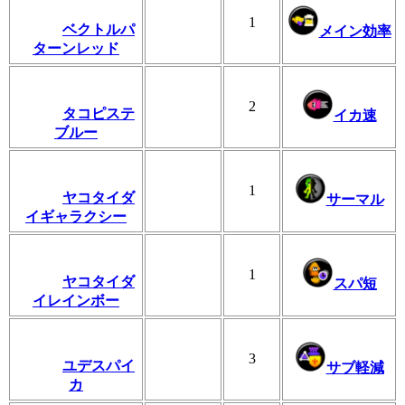
1
ベクトルパ
メイン効率
ターンレッド
2
タコピステ
イカ速
ブルー
1
ヤコタイダ
サーマル
イギャラクシー
1
ヤコタイダ
スパ短
イレインボー
3
ユデスパイ
サブ軽減
カ