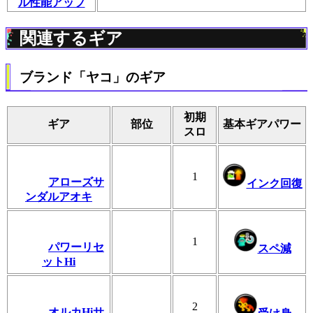
ル性能アップ
関連するギア
ブランド「ヤコ」のギア
初期
ギア
部位
基本ギアパワー
スロ
1
アローズサ
インク回復
ンダルアオキ
1
パワーリセ
スペ減
ットHi
2
オルカHiサ