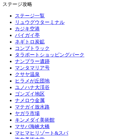
ステージ攻略
ステージ一覧
リュウグウターミナル
カジキ空港
バイガイ亭
ネギトロ炭鉱
コンブトラック
タラポートショッピングパーク
ナンプラー遺跡
マンタマリア号
クサヤ温泉
ヒラメが丘団地
ユノハナ大渓谷
ゴンズイ地区
ナメロウ金属
マテガイ放水路
ヤガラ市場
キンメダイ美術館
マサバ海峡大橋
マヒマヒリゾート&スパ