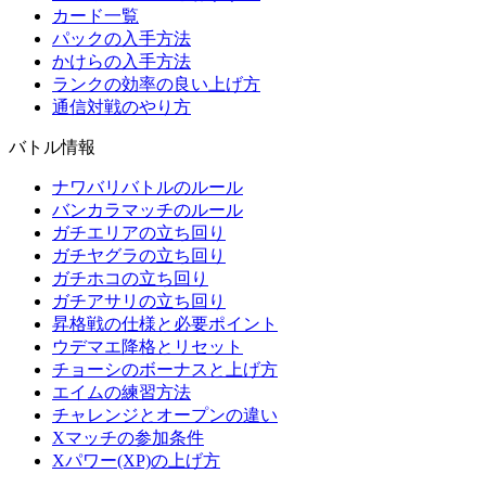
カード一覧
パックの入手方法
かけらの入手方法
ランクの効率の良い上げ方
通信対戦のやり方
バトル情報
ナワバリバトルのルール
バンカラマッチのルール
ガチエリアの立ち回り
ガチヤグラの立ち回り
ガチホコの立ち回り
ガチアサリの立ち回り
昇格戦の仕様と必要ポイント
ウデマエ降格とリセット
チョーシのボーナスと上げ方
エイムの練習方法
チャレンジとオープンの違い
Xマッチの参加条件
Xパワー(XP)の上げ方