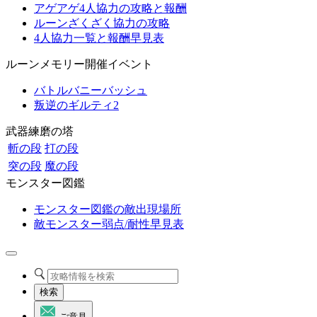
アゲアゲ4人協力の攻略と報酬
ルーンざくざく協力の攻略
4人協力一覧と報酬早見表
ルーンメモリー開催イベント
バトルバニーバッシュ
叛逆のギルティ2
武器練磨の塔
斬の段
打の段
突の段
魔の段
モンスター図鑑
モンスター図鑑の敵出現場所
敵モンスター弱点/耐性早見表
検索
ご意見