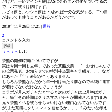
だけど、一応アイシャ餅はASに会心ダメ強化がついてるの
で、バフ被りは防げます。
ルビィ餅とルウシェ餅は1つあれば十分な気がする。二つ目
があっても使うことがあるかどうかです。
2019年11月26日 17:21 |
通報
2
コメントを入力
投稿
うらうら
Lv15
茶熊の開催時期についてですが
実は今回一回も去年まであった茶熊投票ロゴ、おせにゃんで
の投票発表、お知らせでの特別枠当選キャラ紹介、、、など
にあった「年」表記が全くありません
もちろん茶熊なんだから年一回は当たり前なので単純に運営
が着けてないだけなんでしょうが
コラボが月末ガチャだとすると次のガチャは12月半ばガチ
ャ、毎年その時期はクリスマスガチャが開催されます(まあ
元々茶熊イベを被らせちゃいけない理由なんてないんです
が)また茶熊にクリスマスを被せるか、、、？みたいな考え