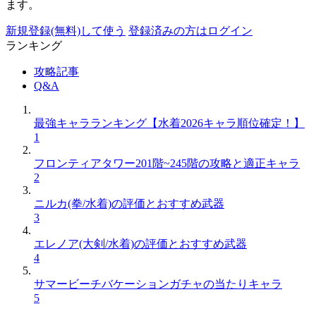
ます。
新規登録(無料)して使う
登録済みの方はログイン
ランキング
攻略記事
Q&A
最強キャラランキング【水着2026キャラ順位確定！】
1
フロンティアタワー201階~245階の攻略と適正キャラ
2
ニルカ(拳/水着)の評価とおすすめ武器
3
エレノア(大剣/水着)の評価とおすすめ武器
4
サマービーチバケーションガチャの当たりキャラ
5