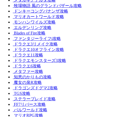
メタルギアデルタ攻略
牧場物語 風のグランドバザール攻略
ドンキーコングバナンザ攻略
マリオカートワールド攻略
モンハンワイルズ攻略
エルデンリング攻略
Blades of Fire攻略
ファンタジーライフi攻略
ドラクエ3リメイク攻略
ドラクエ10オフライン攻略
ドラクエ11攻略
ドラクエモンスターズ3攻略
ドラクエ6攻略
メタファー攻略
知恵のかりもの攻略
魔女の泉R攻略
ドラゴンズドグマ2攻略
TGS攻略
ステラーブレイド攻略
FF7リバース攻略
パルワールド攻略
マリオRPG攻略