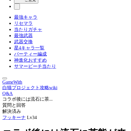
最強キャラ
リセマラ
当たりガチャ
最強武器
武器交換
星4キャラ一覧
パーティー編成
神進化おすすめ
サマービーチ当たり
GameWith
白猫プロジェクト攻略wiki
Q&A
コラボ後には流石に茶...
質問と回答
解決済み
フッキーナ
Lv34