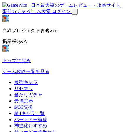
事前ガチャ
ゲーム検索
ログイン
白猫プロジェクト攻略wiki
掲示板Q&A
トップに戻る
ゲーム攻略一覧を見る
最強キャラ
リセマラ
当たりガチャ
最強武器
武器交換
星4キャラ一覧
パーティー編成
神進化おすすめ
サマービーチ当たり