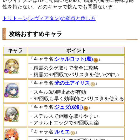
レヴィアタンはHPこそ高いものの、職業や属性に特殊な耐
性を持たない。どのキャラで挑んでも問題ないぞ！
トリトーン(レヴィアタン)の弱点と倒し方
攻略おすすめキャラ
キャラ
ポイント
『キャラ名:
シャルロット(魔)
』
・精霊のタゲ取りで安全に攻略
・精霊のSP回収でバリスタを使いやすい
『キャラ名:
光の王アイリス
』
・スキル3の時止めが有効
・SP回収も早く効率的にバリスタを使える
『キャラ名:
ジュダ(双剣)
』
・ステルスで距離を取りやすい
・アサルトエッジでSP回収も楽
『キャラ名:
ルミエ
』