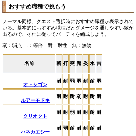
おすすめ職種で挑もう
ノーマル同様、クエスト選択時におすすめ職種が表示されて
いる。基本的におすすめ職種だとダメージを通しやすい敵が
出るので、それに従ってパーティを編成しよう。
弱：弱点 -：等倍 耐：耐性 無：無効
名前
斬
打
突
魔
炎
水
雷
耐
耐
弱
弱
耐
耐
弱
オトシゴン
耐
耐
耐
弱
耐
耐
耐
ルアーモドキ
耐
耐
弱
耐
耐
耐
耐
クリオクト
耐
弱
耐
耐
耐
耐
耐
ハネカエシー