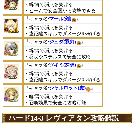
・斬/雷で弱点を突ける
・ビームで安全圏から攻撃できる
『キャラ名:
マール(剣)
』
・斬/雷で弱点を突ける
・遠距離スキルでダメージを稼げる
『キャラ名:
ジュダ(双剣)
』
・斬/雷で弱点を突ける
・吸収やステルスで安全に攻略
『キャラ名:
ツキミ(探偵)
』
・斬/雷で弱点を突ける
・遠距離スキルでダメージを稼げる
『キャラ名:
シャルロット(魔)
』
・魔/雷で弱点を突ける
・召喚効果で安全に攻略可能
ハード14-3 レヴィアタン攻略解説