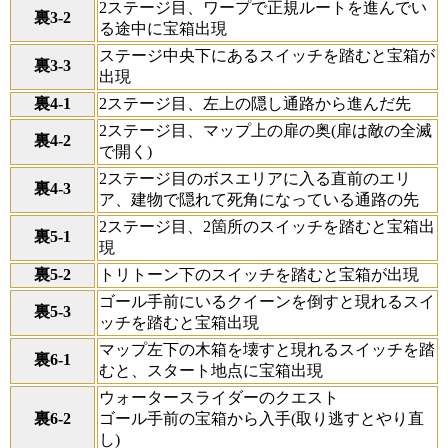
2ステージ目、ワープで正規ルートを進んでい
裏3-2
る途中に宝箱出現
ステージ中央下にあるスイッチを踏むと宝箱が
裏3-3
出現
裏4-1
2ステージ目、左上の隠し通路から進んだ先
2ステージ目、マップ上の扉の奥(扉は敵の全滅
裏4-2
で開く)
2ステージ目のボスエリアに入る直前のエリ
裏4-3
ア、建物で隠れて死角になっている通路の先
2ステージ目、2箇所のスイッチを踏むと宝箱出
裏5-1
現
裏5-2
トリトーン下のスイッチを踏むと宝箱が出現
ゴール手前にいるクイーンを倒すと現れるスイ
裏5-3
ッチを踏むと宝箱出現
マップ左下の木箱を壊すと現れるスイッチを踏
裏6-1
むと、スタート地点に宝箱出現
ウォータースライダーのクエスト
裏6-2
ゴール手前の宝箱から入手(取り逃すとやり直
し)