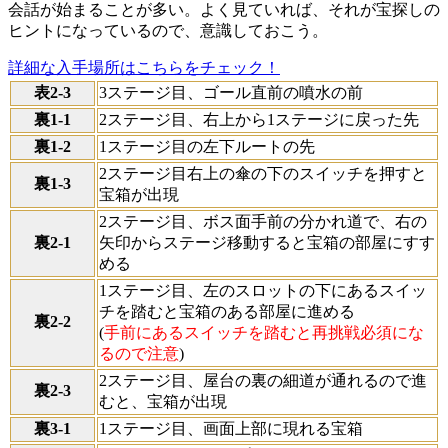
会話が始まることが多い。よく見ていれば、それが宝探しの
ヒントになっているので、意識しておこう。
詳細な入手場所はこちらをチェック！
表2-3
3ステージ目、ゴール直前の噴水の前
裏1-1
2ステージ目、右上から1ステージに戻った先
裏1-2
1ステージ目の左下ルートの先
2ステージ目右上の傘の下のスイッチを押すと
裏1-3
宝箱が出現
2ステージ目、ボス面手前の分かれ道で、右の
裏2-1
矢印からステージ移動すると宝箱の部屋にすす
める
1ステージ目、左のスロットの下にあるスイッ
チを踏むと宝箱のある部屋に進める
裏2-2
(
手前にあるスイッチを踏むと再挑戦必須にな
るので注意
)
2ステージ目、屋台の裏の細道が通れるので進
裏2-3
むと、宝箱が出現
裏3-1
1ステージ目、画面上部に現れる宝箱