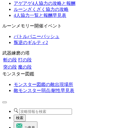
アゲアゲ4人協力の攻略と報酬
ルーンざくざく協力の攻略
4人協力一覧と報酬早見表
ルーンメモリー開催イベント
バトルバニーバッシュ
叛逆のギルティ2
武器練磨の塔
斬の段
打の段
突の段
魔の段
モンスター図鑑
モンスター図鑑の敵出現場所
敵モンスター弱点/耐性早見表
検索
ご意見