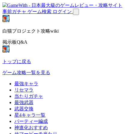
事前ガチャ
ゲーム検索
ログイン
白猫プロジェクト攻略wiki
掲示板Q&A
トップに戻る
ゲーム攻略一覧を見る
最強キャラ
リセマラ
当たりガチャ
最強武器
武器交換
星4キャラ一覧
パーティー編成
神進化おすすめ
サマービーチ当たり