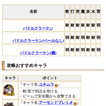
名前
斬
打
突
魔
炎
水
雷
耐
耐
耐
耐
耐
耐
弱
パドルクラーケン
弱
耐
耐
弱
耐
耐
弱
パドルクラーケン(ベールなし)
弱
耐
耐
弱
耐
耐
弱
パドルクラーケン(腕)
攻略おすすめキャラ
キャラ
ポイント
『キャラ名:
ユキムラ
』
・斬/雷で弱点を突ける
・ビームで安全圏から攻撃できる
『キャラ名:
アーモンドプレミオ
』