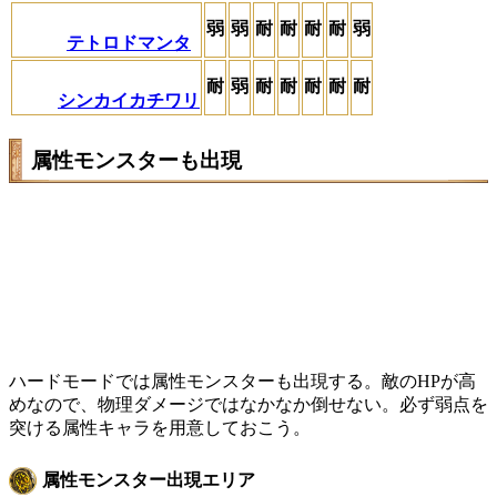
弱
弱
耐
耐
耐
耐
弱
テトロドマンタ
耐
弱
耐
耐
耐
耐
耐
シンカイカチワリ
属性モンスターも出現
ハードモードでは属性モンスターも出現する。敵のHPが高
めなので、物理ダメージではなかなか倒せない。必ず弱点を
突ける属性キャラを用意しておこう。
属性モンスター出現エリア