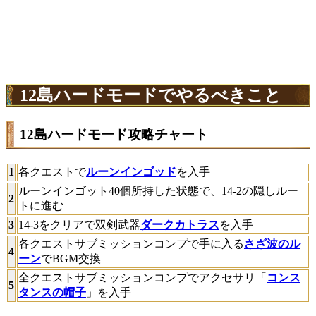
12島ハードモードでやるべきこと
12島ハードモード攻略チャート
1
各クエストで
ルーンインゴッド
を入手
ルーンインゴット40個所持した状態で、14-2の隠しルー
2
トに進む
3
14-3をクリアで双剣武器
ダークカトラス
を入手
各クエストサブミッションコンプで手に入る
さざ波のル
4
ーン
でBGM交換
全クエストサブミッションコンプでアクセサリ「
コンス
5
タンスの帽子
」を入手