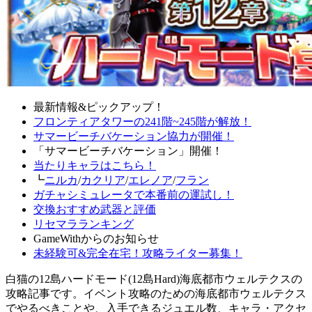
最新情報&ピックアップ！
フロンティアタワーの241階~245階が解放！
サマービーチバケーション協力が開催！
「サマービーチバケーション」開催！
当たりキャラはこちら！
┗
ニルカ
/
カクリア
/
エレノア
/
フラン
ガチャシミュレータで本番前の運試し！
交換おすすめ武器と評価
リセマラランキング
GameWithからのお知らせ
未経験可&完全在宅！攻略ライター募集！
白猫の12島ハードモード(12島Hard)海底都市ウェルテクスの
攻略記事です。イベント攻略のための海底都市ウェルテクス
でやるべきことや、入手できるジュエル数、キャラ・アクセ