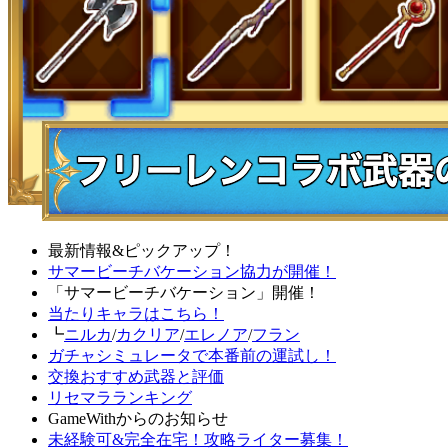
最新情報&ピックアップ！
サマービーチバケーション協力が開催！
「サマービーチバケーション」開催！
当たりキャラはこちら！
┗
ニルカ
/
カクリア
/
エレノア
/
フラン
ガチャシミュレータで本番前の運試し！
交換おすすめ武器と評価
リセマラランキング
GameWithからのお知らせ
未経験可&完全在宅！攻略ライター募集！