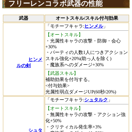
フリーレンコラボ武器の性能
武器
オートスキル/スキル付与効果
「
モチーフキャラ
:
ヒンメル
」
【オートスキル】
・光属性キャラの攻撃・防御・会心
+30%
・パーティの人数1人につきアクション
スキル強化+20%(助っ人を除く)
ヒンメ
・魔族系へのダメージ+30%
ルの剣
【武器スキル】
補助効果を付与する。
<付与効果>
光属性弱点ダメージUP(60秒/20%)
「
モチーフキャラ
:
シュタルク
」
【オートスキル】
・無属性キャラの攻撃・アクション強
化+50%
・クリティカル発生率+3%
シュタ