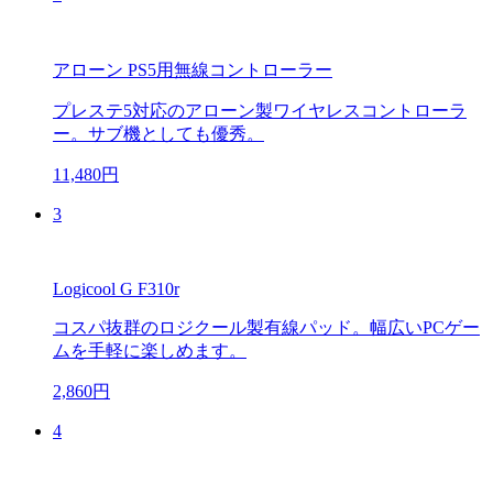
アローン PS5用無線コントローラー
プレステ5対応のアローン製ワイヤレスコントローラ
ー。サブ機としても優秀。
11,480円
3
Logicool G F310r
コスパ抜群のロジクール製有線パッド。幅広いPCゲー
ムを手軽に楽しめます。
2,860円
4