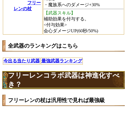
フリー
・魔族系へのダメージ+30%
レンの杖
【武器スキル】
補助効果を付与する。
<付与効果>
会心ダメージUP(60秒/50%)
全武器のランキングはこちら
今出る当たり武器
最強武器ランキング
フリーレンコラボ武器は神進化すべ
き？
フリーレンの杖は汎用性で見れば最強級