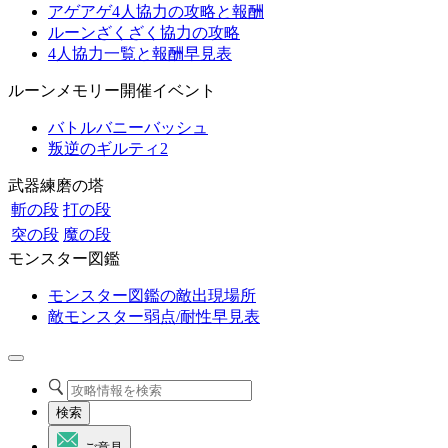
アゲアゲ4人協力の攻略と報酬
ルーンざくざく協力の攻略
4人協力一覧と報酬早見表
ルーンメモリー開催イベント
バトルバニーバッシュ
叛逆のギルティ2
武器練磨の塔
斬の段
打の段
突の段
魔の段
モンスター図鑑
モンスター図鑑の敵出現場所
敵モンスター弱点/耐性早見表
検索
ご意見