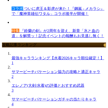
コラボ
ついに虎王＆影虎が来た！『鋼嵐 - メカラシ』
で「魔神英雄伝ワタル」コラボ後半が開催！
特集
『鈴蘭の剣』が2周年を迎え、新章「氷と血の
道」を解禁ッ！記念イベントの報酬もお見逃し無く！
攻略記事ランキング
最強キャラランキング【水着2026キャラ順位確定！】
1
サマービーチバケーション協力の攻略と適正キャラ
2
エレノア(大剣/水着)の評価とおすすめ武器
3
サマービーチバケーションガチャの当たりキャラ
4