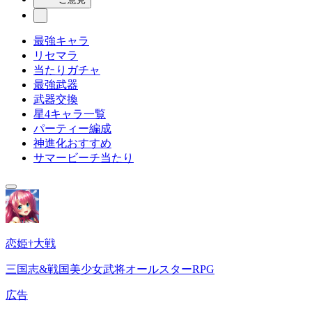
最強キャラ
リセマラ
当たりガチャ
最強武器
武器交換
星4キャラ一覧
パーティー編成
神進化おすすめ
サマービーチ当たり
恋姫†大戦
三国志&戦国美少女武将オールスターRPG
広告