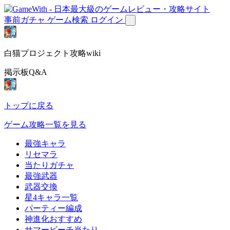
事前ガチャ
ゲーム検索
ログイン
白猫プロジェクト攻略wiki
掲示板Q&A
トップに戻る
ゲーム攻略一覧を見る
最強キャラ
リセマラ
当たりガチャ
最強武器
武器交換
星4キャラ一覧
パーティー編成
神進化おすすめ
サマービーチ当たり