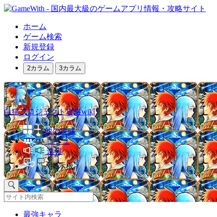
ホーム
ゲーム検索
新規登録
ログイン
2カラム
3カラム
白猫プロジェクト攻略wiki
他の攻略
コミュ
速報
掲示板
最強キャラ