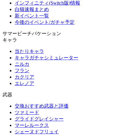
インフィニティ(Switch版)情報
白猫速報まとめ
新イベント一覧
今後のイベント/ガチャ予定
サマービーチバケーション
キャラ
当たりキャラ
キャラガチャシミュレーター
ニルカ
フラン
カクリア
エレノア
武器
交換おすすめ武器と評価
ツァミード
グライドグレイシャー
マーレルークス
シェーヌドフリュイ