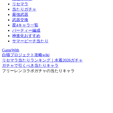
リセマラ
当たりガチャ
最強武器
武器交換
星4キャラ一覧
パーティー編成
神進化おすすめ
サマービーチ当たり
GameWith
白猫プロジェクト攻略wiki
リセマラ当たりランキング｜水着2026ガチャ
ガチャで引くべき当たりキャラ
フリーレンコラボガチャの当たりキャラ