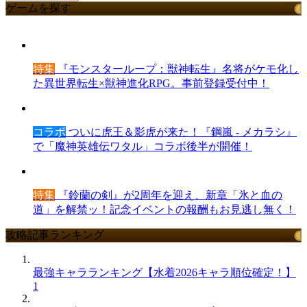
ゲームを探す
特集
『モンスターループ：獣神転生』名将がケモ化し
た異世界転生×獣神進化RPG。事前登録受付中！
コラボ
ついに虎王＆影虎が来た！『鋼嵐 - メカラシ』
で「魔神英雄伝ワタル」コラボ後半が開催！
特集
『鈴蘭の剣』が2周年を迎え、新章「氷と血の
道」を解禁ッ！記念イベントの報酬もお見逃し無く！
攻略記事ランキング
最強キャラランキング【水着2026キャラ順位確定！】
1