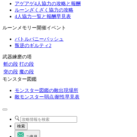
アゲアゲ4人協力の攻略と報酬
ルーンざくざく協力の攻略
4人協力一覧と報酬早見表
ルーンメモリー開催イベント
バトルバニーバッシュ
叛逆のギルティ2
武器練磨の塔
斬の段
打の段
突の段
魔の段
モンスター図鑑
モンスター図鑑の敵出現場所
敵モンスター弱点/耐性早見表
検索
ご意見