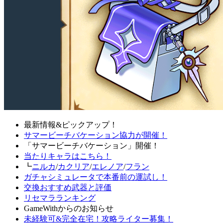
最新情報&ピックアップ！
サマービーチバケーション協力が開催！
「サマービーチバケーション」開催！
当たりキャラはこちら！
┗
ニルカ
/
カクリア
/
エレノア
/
フラン
ガチャシミュレータで本番前の運試し！
交換おすすめ武器と評価
リセマラランキング
GameWithからのお知らせ
未経験可&完全在宅！攻略ライター募集！