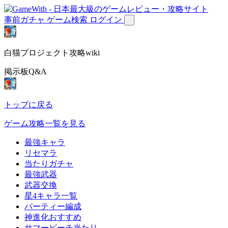
事前ガチャ
ゲーム検索
ログイン
白猫プロジェクト攻略wiki
掲示板Q&A
トップに戻る
ゲーム攻略一覧を見る
最強キャラ
リセマラ
当たりガチャ
最強武器
武器交換
星4キャラ一覧
パーティー編成
神進化おすすめ
サマービーチ当たり