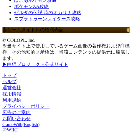
ぽこあポケモン攻略
ポケモンZA攻略
ゼルダの伝説 時のオカリナ攻略
スプラトゥーンレイダース攻略
当ゲームタイトルの権利表記
© COLOPL, Inc.
※当サイト上で使用しているゲーム画像の著作権および商標
権、その他知的財産権は、当該コンテンツの提供元に帰属し
ます。
▶白猫プロジェクト公式サイト
トップ
ヘルプ
運営会社
採用情報
利用規約
プライバシーポリシー
広告のご案内
お問い合わせ
GameWith(English)
@WIKI