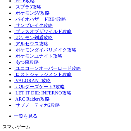
FF16攻略
スプラ3攻略
ポケモンSV攻略
バイオハザードRE4攻略
サンブレイク攻略
ブレスオブザワイルド攻略
ポケモン剣盾攻略
アルセウス攻略
ポケモンダイパリメイク攻略
ポケモンユナイト攻略
あつ森攻略
ユニコーンオーバーロード攻略
ロストジャッジメント攻略
VALORANT攻略
バルダーズゲート3攻略
LET IT DIE: INFERNO攻略
ARC Raiders攻略
サブノーティカ2攻略
一覧を見る
スマホゲーム