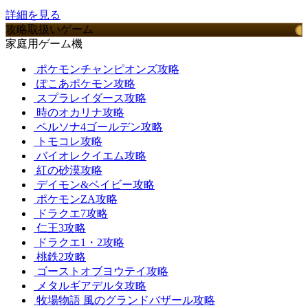
詳細を見る
攻略取扱いゲーム
家庭用ゲーム機
ポケモンチャンピオンズ攻略
ぽこあポケモン攻略
スプラレイダース攻略
時のオカリナ攻略
ペルソナ4ゴールデン攻略
トモコレ攻略
バイオレクイエム攻略
紅の砂漠攻略
デイモン&ベイビー攻略
ポケモンZA攻略
ドラクエ7攻略
仁王3攻略
ドラクエ1・2攻略
桃鉄2攻略
ゴーストオブヨウテイ攻略
メタルギアデルタ攻略
牧場物語 風のグランドバザール攻略