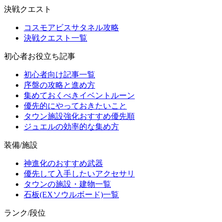
決戦クエスト
コスモアビスサタネル攻略
決戦クエスト一覧
初心者お役立ち記事
初心者向け記事一覧
序盤の攻略と進め方
集めておくべきイベントルーン
優先的にやっておきたいこと
タウン施設強化おすすめ優先順
ジュエルの効率的な集め方
装備/施設
神進化のおすすめ武器
優先して入手したいアクセサリ
タウンの施設・建物一覧
石板(EXソウルボード)一覧
ランク/段位