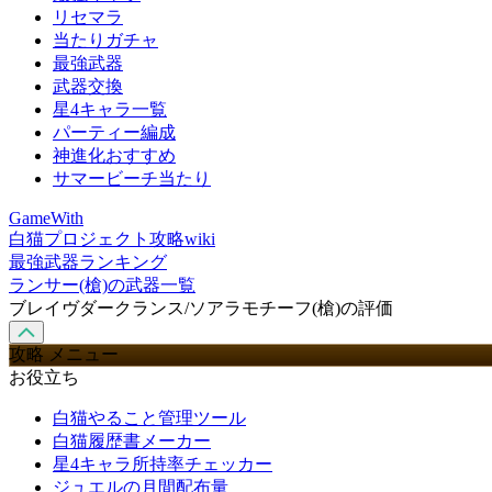
リセマラ
当たりガチャ
最強武器
武器交換
星4キャラ一覧
パーティー編成
神進化おすすめ
サマービーチ当たり
GameWith
白猫プロジェクト攻略wiki
最強武器ランキング
ランサー(槍)の武器一覧
ブレイヴダークランス/ソアラモチーフ(槍)の評価
攻略 メニュー
お役立ち
白猫やること管理ツール
白猫履歴書メーカー
星4キャラ所持率チェッカー
ジュエルの月間配布量