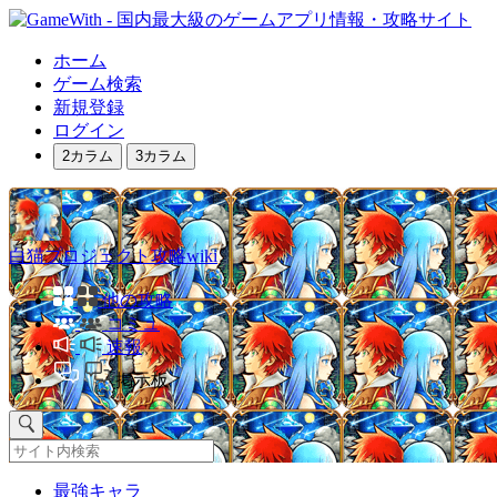
ホーム
ゲーム検索
新規登録
ログイン
2カラム
3カラム
白猫プロジェクト攻略wiki
他の攻略
コミュ
速報
掲示板
最強キャラ